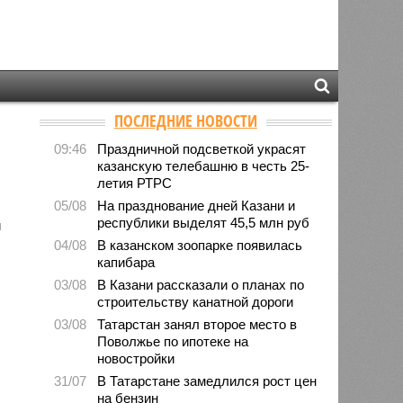
ПОСЛЕДНИЕ НОВОСТИ
09:46
Праздничной подсветкой украсят
казанскую телебашню в честь 25-
летия РТРС
05/08
На празднование дней Казани и
республики выделят 45,5 млн руб
й
04/08
В казанском зоопарке появилась
капибара
03/08
В Казани рассказали о планах по
строительству канатной дороги
03/08
Татарстан занял второе место в
Поволжье по ипотеке на
новостройки
31/07
В Татарстане замедлился рост цен
на бензин