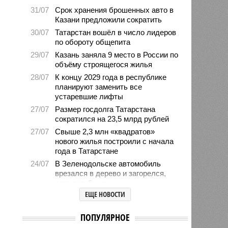
31/07
Срок хранения брошенных авто в
Казани предложили сократить
30/07
Татарстан вошёл в число лидеров
по обороту общепита
29/07
Казань заняла 9 место в России по
объёму строящегося жилья
28/07
К концу 2029 года в республике
планируют заменить все
устаревшие лифты
27/07
Размер госдолга Татарстана
сократился на 23,5 млрд рублей
27/07
Свыше 2,3 млн «квадратов»
нового жилья построили с начала
года в Татарстане
24/07
В Зеленодольске автомобиль
врезался в дерево и загорелся,
есть погибшие
ЕЩЕ НОВОСТИ
24/07
В Татарстане средний возраст
населения составляет 40 лет
ПОПУЛЯРНОЕ
23/07
Продажи новых авто
экономкласса в Татарстане