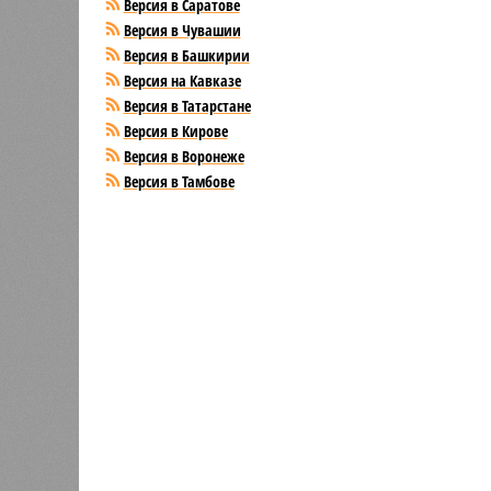
Версия в Саратове
Версия в Чувашии
Версия в Башкирии
Версия на Кавказе
Версия в Татарстане
Версия в Кирове
Версия в Воронеже
Версия в Тамбове