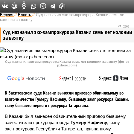
1
0
0
Версия в Татарстане
Версия
//
Власть
//
Суд назначил экс-зампрокурора Казани семь лет
колонии за взятку
2363
Суд назначил экс-зампрокурора Казани семь лет колонии
за взятку
Суд назначил экс-зампрокурора Казани семь лет колонии за взятку (фото:
pxhere.com)
В Вахитовском суде Казани вынесли приговор обвиняемому во
взяточничестве Гумеру Нафиеву, бывшему зампрокурора Казани,
сыну бывшего первого прокурора Татарстана.
В Казани был вынесен обвинительный приговор бывшему
заместителю прокурора города
Гумеру Нафиеву
, сыну
экс-прокурора Республики Татарстан, признанному