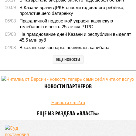
1104
Культура и маршруты
В Татарстане планируют адаптировать сервисы для
увеличения турпотока из Китая
В Татарстане планируют адаптировать сервисы для увеличения
турпотока из Китая (фото: pxhere.com)
На фоне продления Россией и Китаем безвизового режима до
конца 2027 года и переориентации туристических потоков из-за
конфликта на Ближнем Востоке Республика Татарстан активно
наращивает усилия по привлечению гостей из Поднебесной,
адаптируя под них инфраструктуру и сервис.
Как следует из
материалов
РБК Татарстан, в 2025 году в
коллективных средствах размещения региона
зарегистрировались 20 тысяч туристов из Китая, а