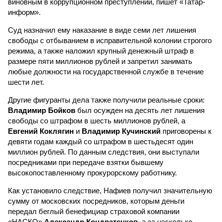
виновным в коррупционном преступлении, пишет «Татар-
информ».
Суд назначил ему наказание в виде семи лет лишения
свободы с отбыванием в исправительной колонии строгого
режима, а также наложил крупный денежный штраф в
размере пяти миллионов рублей и запретил занимать
любые должности на государственной службе в течение
шести лет.
Другие фигуранты дела также получили реальные сроки:
Владимир Бойков
был осужден на десять лет лишения
свободы со штрафом в шесть миллионов рублей, а
Евгений Коклягин
и
Владимир Кучинский
приговорены к
девяти годам каждый со штрафом в шестьдесят один
миллион рублей. По данным следствия, они выступали
посредниками при передаче взятки бывшему
высокопоставленному прокурорскому работнику.
Как установило следствие, Нафиев получил значительную
сумму от московских посредников, которым деньги
передал беглый бенефициар страховой компании
«НАСКО»
Александр Кондратенков
, а за несколько