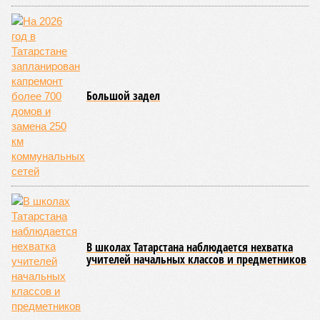
оформляют предоплаченные карты. В Российском союзе
туриндустрии отмечают резкий рост доли индивидуальных
туристов и прогнозируют, что основной эффект от
продления безвиза будет заметен осенью при
бронированиях на следующий год, а при благоприятном
сценарии количество визитов из Китая может вырасти на
27-35 процентов по итогам 2026 года.
Ранее сообщалось, что Татарстан в первом полугодии 2026
года продемонстрировал впечатляющий
рост объёмов
поставок
сельскохозяйственной продукции и
продовольствия в Китайскую Народную Республику, в разы
превысив показатели аналогичного периода прошлого года.
Арина Михайлова
Опубликовано:
30.07.2026 12:25
Отредактировано:
30.07.2026 12:25
Татарстан занял
второе место в
Поволжье по
ипотеке на
новостройки