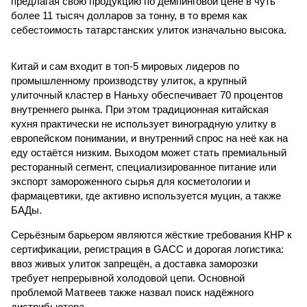
предлагая свою продукцию по демпинговой цене в чуть
более 11 тысяч долларов за тонну, в то время как
себестоимость татарстанских улиток изначально высока.
Китай и сам входит в топ-5 мировых лидеров по
промышленному производству улиток, а крупный
улиточный кластер в Наньху обеспечивает 70 процентов
внутреннего рынка. При этом традиционная китайская
кухня практически не использует виноградную улитку в
европейском понимании, и внутренний спрос на неё как на
еду остаётся низким. Выходом может стать премиальный
ресторанный сегмент, специализированное питание или
экспорт замороженного сырья для косметологии и
фармацевтики, где активно используется муцин, а также
БАДы.
Серьёзным барьером являются жёсткие требования КНР к
сертификации, регистрация в GACC и дорогая логистика:
ввоз живых улиток запрещён, а доставка заморозки
требует непрерывной холодовой цепи. Основной
проблемой Матвеев также назвал поиск надёжного
дистрибьютора.