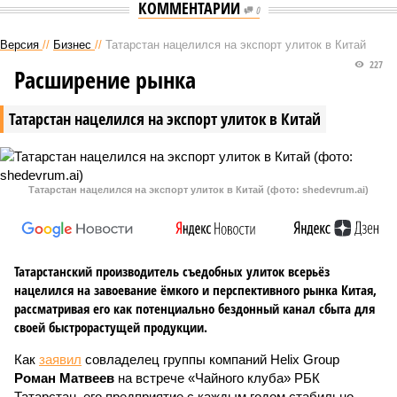
КОММЕНТАРИИ
0
Версия
//
Бизнес
//
Татарстан нацелился на экспорт улиток в Китай
227
Расширение рынка
Татарстан нацелился на экспорт улиток в Китай
Татарстан нацелился на экспорт улиток в Китай (фото: shedevrum.ai)
Татарстанский производитель съедобных улиток всерьёз
нацелился на завоевание ёмкого и перспективного рынка Китая,
рассматривая его как потенциально бездонный канал сбыта для
своей быстрорастущей продукции.
Как
заявил
совладелец группы компаний Helix Group
Роман Матвеев
на встрече «Чайного клуба» РБК
Татарстан, его предприятие с каждым годом стабильно