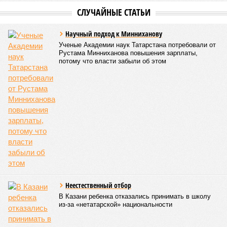
КОММЕНТАРИИ
0
ПОСЛЕДНИЕ НОВОСТИ
10:17
В Татарстане впервые за лето подешевел бензин
10:09
В Казани врачи ДРКБ спасли годовалого ребёнка,
проглотившего батарейку
06/08
Праздничной подсветкой украсят казанскую
телебашню в честь 25-летия РТРС
05/08
На празднование дней Казани и республики выделят
45,5 млн руб
04/08
В казанском зоопарке появилась капибара
ЕЩЕ НОВОСТИ
НОВОСТИ ПАРТНЕРОВ