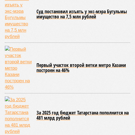
бронирования на три летних месяца 2026 года взлетели на
65 процентов год к году.
По данным экспертов, в основном гости из КНР
ориентированы на культурно-познавательный туризм, и их
маршруты совпадают с классическими: безусловными
хитами являются Казанский Кремль и остров-град
Свияжск, однако особый интерес вызывают места,
связанные с именем Ленина, а также аутентичная
атмосфера Старо-татарской слободы и речные прогулки по
Волге. Для удобства туристов в городе уже имеется
информационный портал на китайском языке, работают
аккредитованные гиды-переводчики, а в музеях
планируется активное внедрение аудиогидов на китайском
языке.
Главными сдерживающими факторами для взрывного
роста турпотока остаются логистика и проблема привычной
оплаты: в подавляющем большинстве регионов России
невозможно расплатиться через Alipay и WeChatpay, а
карты UnionPay из-за действующих санкций отклоняются
транзакции, поэтому китайцы везут наличные юани или