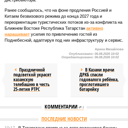
Ранее сообщалось, что на фоне продления Россией и
Китаем безвизового режима до конца 2027 года и
переориентации туристических потоков из-за конфликта на
Ближнем Востоке Республика Татарстан
активно
наращивает
усилия по привлечению гостей из
Поднебесной, адаптируя под них инфраструктуру и сервис.
Арина Михайлова
Опубликовано:
06.08.2026 10:02
Отредактировано:
06.08.2026 10:02
Праздничной
В Казани врачи
подсветкой украсят
ДРКБ спасли
казанскую
годовалого ребёнка,
телебашню в честь
проглотившего
25-летия РТРС
батарейку
КОММЕНТАРИИ
0
Версия
//
Общество
//
В Татарстане планируют адаптировать сервисы
для увеличения турпотока из Китая