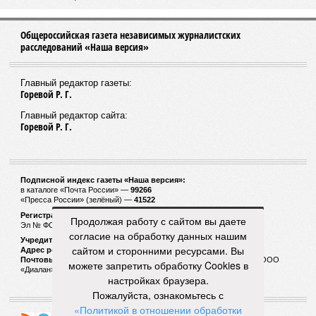
Общероссийская газета независимых журналистских
расследований «Наша версия»
Главный редактор газеты:
Горевой Р. Г.
Главный редактор сайта:
Горевой Р. Г.
Подписной индекс газеты «Наша версия»:
в каталоге «Почта России» —
99266
«Пресса России» (зелёный) —
41522
Регистрационный номер Роскомнадзора
Продолжая работу с сайтом вы даете
Эл № ФС77-53847 от 26.04.2013.
согласие на обработку данных нашим
Учредитель ООО «Версия»
сайтом и сторонними ресурсами. Вы
Адрес редакции:
123100, Россия, Москва, улица 1905 года, 7с1
Почтовый адрес редакции:
123022, Россия, Москва, а/я 29. для ООО
можете запретить обработку Cookies в
«Диалан»
настройках браузера.
Пожалуйста, ознакомьтесь с
«Политикой в отношении обработки