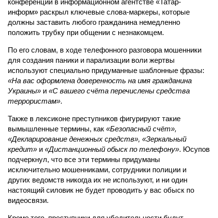
конференции в информационном агентстве «Татар-
информ» раскрыл ключевые слова-маркеры, которые
должны заставить любого гражданина немедленно
положить трубку при общении с незнакомцем.
По его словам, в ходе телефонного разговора мошенники
для создания паники и парализации воли жертвы
используют специально придуманные шаблонные фразы:
«На вас оформлена доверенность на имя гражданина
Украины»
и
«С вашего счёта перечислены средства
террористам»
.
Также в лексиконе преступников фигурируют такие
вымышленные термины, как
«Безопасный счёт»,
«Декларирование денежных средств», «Зеркальный
кредит»
и
«Дистанционный обыск по телефону»
. Юсупов
подчеркнул, что все эти термины придуманы
исключительно мошенниками, сотрудники полиции и
других ведомств никогда их не используют, и ни один
настоящий силовик не будет проводить у вас обыск по
видеосвязи.
Кроме того, преступники для убедительности будут