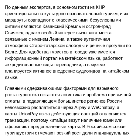
По данным экспертов, в основном гости из КНР
ориентированы на культурно-познавательный туризм, и их
маршруты совпадают с классическими: безусловными
хитами являются Казанский Кремль и остров-град
Свияжск, однако особый интерес вызывают места,
связанные с именем Ленина, а также аутентичная
атмосфера Старо-татарской слободы и речные прогулки по
Волге. Для удобства туристов в городе уже имеется
информационный портал на китайском языке, работают
аккредитованные гиды-переводчики, а в музеях
планируется активное внедрение аудиогидов на китайском
языке.
Главными сдерживающими факторами для взрывного
роста турпотока остаются логистика и проблема привычной
оплаты: в подавляющем большинстве регионов России
невозможно расплатиться через Alipay и WeChatpay, а
карты UnionPay из-за действующих санкций отклоняются
транзакции, поэтому китайцы везут наличные юани или
оформляют предоплаченные карты. В Российском союзе
туриндустрии отмечают резкий рост доли индивидуальных