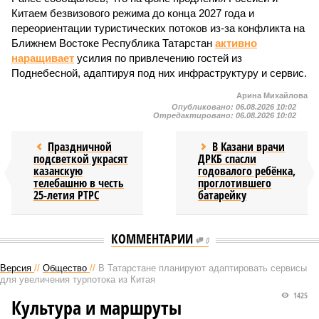
Китаем безвизового режима до конца 2027 года и
переориентации туристических потоков из-за конфликта на
Ближнем Востоке Республика Татарстан
активно
наращивает
усилия по привлечению гостей из
Поднебесной, адаптируя под них инфраструктуру и сервис.
Арина Михайлова
Опубликовано:
06.08.2026 10:02
Отредактировано:
06.08.2026 10:02
Праздничной
В Казани врачи
подсветкой украсят
ДРКБ спасли
казанскую
годовалого ребёнка,
телебашню в честь
проглотившего
25-летия РТРС
батарейку
КОММЕНТАРИИ
0
Версия
//
Общество
//
В Татарстане планируют адаптировать сервисы
для увеличения турпотока из Китая
1425
Культура и маршруты