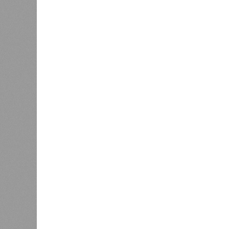
украсят казанскую телебашню в
честь 25-летия РТРС
К