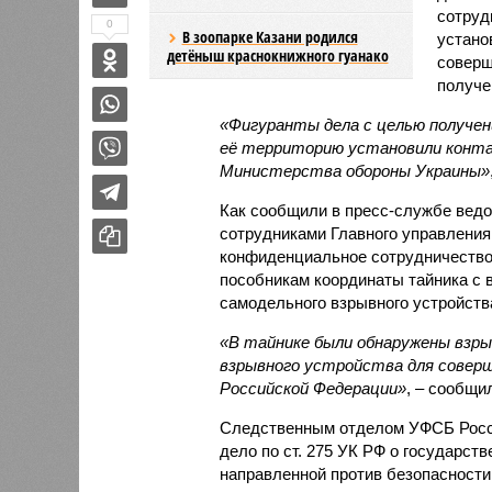
сотруд
0
В зоопарке Казани родился
устано
детёныш краснокнижного гуанако
соверш
получе
«Фигуранты дела с целью получен
её территорию установили контак
Министерства обороны Украины»
Как сообщили в пресс-службе ведо
сотрудниками Главного управления
конфиденциальное сотрудничество
пособникам координаты тайника с 
самодельного взрывного устройств
«В тайнике были обнаружены взр
взрывного устройства для совер
Российской Федерации»
, – сообщи
Следственным отделом УФСБ Росси
дело по ст. 275 УК РФ о государст
направленной против безопасности