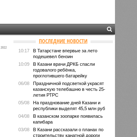
ПОСЛЕДНИЕ НОВОСТИ
2022
10:17
В Татарстане впервые за лето
подешевел бензин
10:09
В Казани врачи ДРКБ спасли
годовалого ребёнка,
проглотившего батарейку
06/08
Праздничной подсветкой украсят
казанскую телебашню в честь 25-
летия РТРС
05/08
На празднование дней Казани и
республики выделят 45,5 млн руб
04/08
В казанском зоопарке появилась
капибара
03/08
В Казани рассказали о планах по
строительству канатной дороги