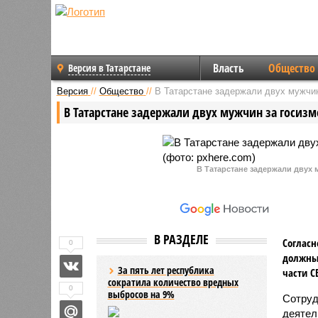
Власть
Общество
Версия в Татарстане
Версия
//
Общество
//
В Татарстане задержали двух мужчин
В Татарстане задержали двух мужчин за госизм
В Татарстане задержали двух 
В РАЗДЕЛЕ
Согласн
0
должны 
За пять лет республика
части С
сократила количество вредных
0
выбросов на 9%
Сотруд
деятел