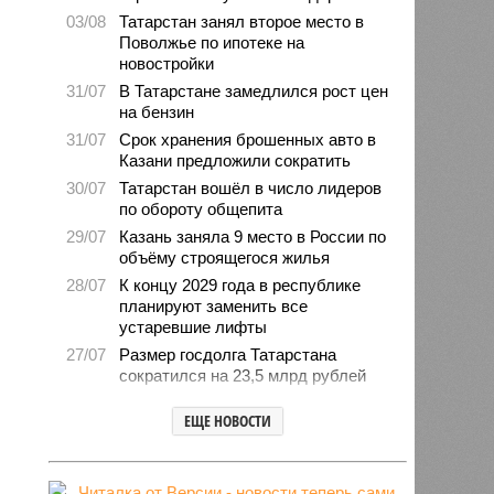
03/08
Татарстан занял второе место в
Поволжье по ипотеке на
новостройки
31/07
В Татарстане замедлился рост цен
на бензин
31/07
Срок хранения брошенных авто в
Казани предложили сократить
30/07
Татарстан вошёл в число лидеров
по обороту общепита
29/07
Казань заняла 9 место в России по
объёму строящегося жилья
28/07
К концу 2029 года в республике
планируют заменить все
устаревшие лифты
27/07
Размер госдолга Татарстана
сократился на 23,5 млрд рублей
27/07
Свыше 2,3 млн «квадратов»
ЕЩЕ НОВОСТИ
нового жилья построили с начала
года в Татарстане
24/07
В Зеленодольске автомобиль
врезался в дерево и загорелся,