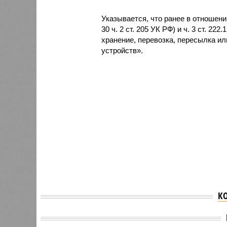
Указывается, что ранее в отношени
30 ч. 2 ст. 205 УК РФ) и ч. 3 ст. 2
хранение, перевозка, пересылка и
устройств».
К
В Татарстане
коммунальщики
Из-за 
предстанут перед судом