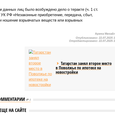
и данных лиц было возбуждено дело о теракте (ч. 1 ст.
22.1 УК РФ «Незаконные приобретение, передача, сбыт,
ли ношение взрывчатых веществ или взрывных
Арина Михай
Опубликовано:
22.07.2025 
Отредактировано:
22.07.2025 
Татарстан занял второе место
в Поволжье по ипотеке на
новостройки
ОММЕНТАРИИ
0
Жителя Татарстана
паводка в
задержали за
ЕЩЕ НА САЙТЕ