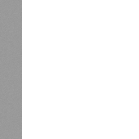
этом традиционная китайская кухня
европейском понимании, и внутренн
может стать премиальный ресторан
замороженного сырья для косметол
а также БАДы.
Серьёзным барьером являются жёст
GACC и дорогая логистика: ввоз жи
непрерывной холодовой цепи. Осно
надёжного дистрибьютора.
Ранее сообщалось, что на фоне пр
2027 года и переориентации турист
Республика Татарстан
активно на
Поднебесной, адаптируя под них и
Праздничной подсветкой