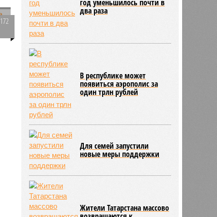
год уменьшилось почти в
два раза
3172
0
201
В республике может
появиться аэрополис за
один трлн рублей
Для семей запустили
новые меры поддержки
Жители Татарстана массово
возвращаются к