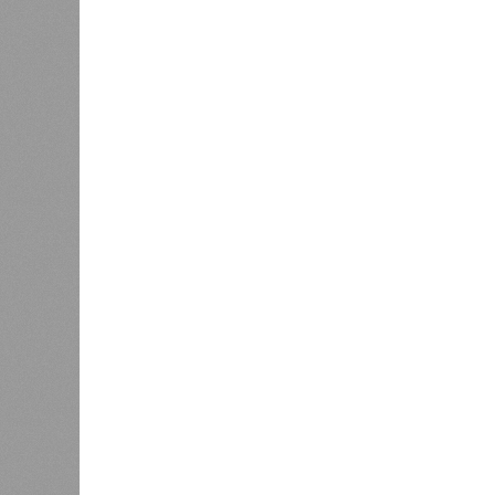
Матве
лидеров по обороту общепита
0
предпр
произв
15 тонн живой улитки, в связи с 
рынков сбыта. По его словам, ком
там продукт не вызвал ожидаемого 
положительную обратную связь, но
более привлекательным. Проведённ
что улитки вызывают живой интере
продукту особой привлекательности
Есть ли риски?
Опрошенные эксперты предупрежда
на китайском рынке будет архисло
поставщик улиток в Китай, Вьетнам
свою продукцию по демпинговой цен
как себестоимость татарстанских у
Китай и сам входит в топ-5 миров
крупный улиточный кластер в Нань