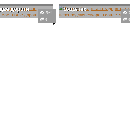
тане подтоплены
перепродажу сахара в
 две дороги
соцсетях
2039
 Республике Татарстан
Полицейские в Татарстане
0
 о подтоплении дорог и
задержали мужчину, торгующего
. Уровень воды на
в интернете сахаром по
в Китай
 по подсчётам
завышенной цене и без
в, поднялся на двадцать
необходимых для продажи
ров.
сопроводительных документов.
кспорт улиток в Китай (фото: shedevrum.ai)
анский производитель съедобных улиток всерьёз нацелился
евание ёмкого и перспективного рынка Китая, рассматривая
 потенциально бездонный канал сбыта для своей
астущей продукции.
явил
совладелец группы компаний Helix Group
Роман