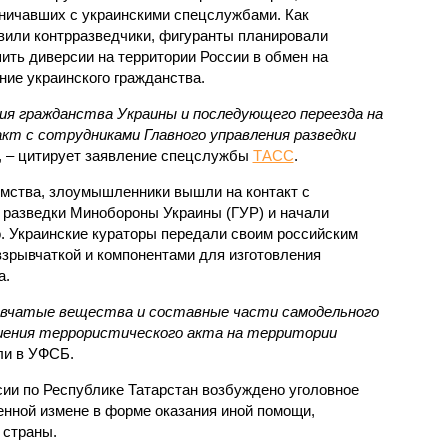
ничавших с украинскими спецслужбами. Как
вили контрразведчики, фигуранты планировали
ить диверсии на территории России в обмен на
ние украинского гражданства.
ия гражданства Украины и последующего переезда на
т с сотрудниками Главного управления разведки
, – цитирует заявление спецслужбы
ТАСС
.
мства, злоумышленники вышли на контакт с
 разведки Минобороны Украины (ГУР) и начали
. Украинские кураторы передали своим российским
взрывчаткой и компонентами для изготовления
а.
ывчатые вещества и составные части самодельного
шения террористического акта на территории
ли в УФСБ.
и по Республике Татарстан возбуждено уголовное
венной измене в форме оказания иной помощи,
 страны.