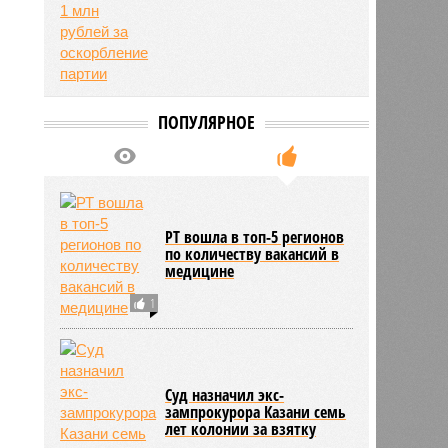
ПОПУЛЯРНОЕ
РТ вошла в топ-5 регионов
по количеству вакансий в
медицине
1
Суд назначил экс-
зампрокурора Казани семь
лет колонии за взятку