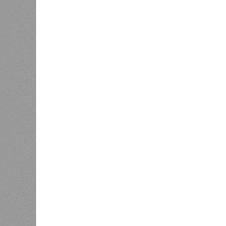
усилия 
0
устаревшие лифты
инфраст
Как сл
0
Казань заняла 9 место в России
коллек
по объёму строящегося жилья
зареги
бронир
процент
По данным экспертов, в основном г
познавательный туризм, и их марш
хитами являются Казанский Кремль
вызывают места, связанные с имен
татарской слободы и речные прогул
имеется информационный портал на
переводчики, а в музеях планирует
Главными сдерживающими факторам
и проблема привычной оплаты: в 
расплатиться через Alipay и WeCha
отклоняются транзакции, поэтому 
предоплаченные карты. В Российск