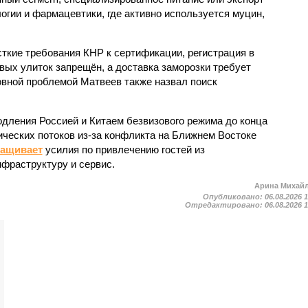
огии и фармацевтики, где активно используется муцин,
кие требования КНР к сертификации, регистрация в
вых улиток запрещён, а доставка заморозки требует
вной проблемой Матвеев также назвал поиск
одления Россией и Китаем безвизового режима до конца
ических потоков из-за конфликта на Ближнем Востоке
ращивает
усилия по привлечению гостей из
нфраструктуру и сервис.
Арина Михай
Опубликовано:
06.08.2026 
Отредактировано:
06.08.2026 