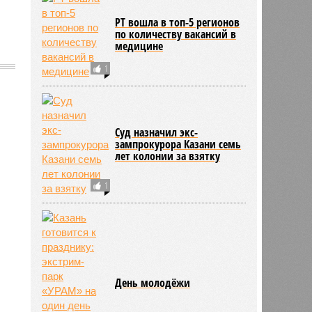
РТ вошла в топ-5 регионов
по количеству вакансий в
медицине
1
989
Суд назначил экс-
зампрокурора Казани семь
лет колонии за взятку
1
День молодёжи