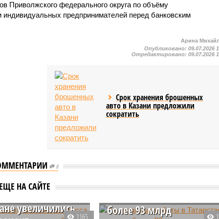
ов Приволжского федерального округа по объёму
и индивидуальных предпринимателей перед банковским
Арина Михай
Опубликовано:
09.07.2026 
Отредактировано:
09.07.2026 
Срок хранения брошенных
авто в Казани предложили
сократить
ОММЕНТАРИИ
0
и новых авто
На дорожные работы в
ЕЩЕ НА САЙТЕ
класса в
Татарстане направят
тане увеличились
более 93 млрд
1165