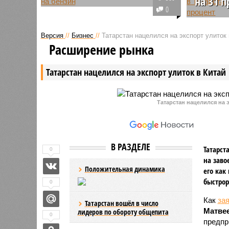
на 31 
По итогам минувшей недели темп
0
роста цен на бензин в Татарстане
Объём п
почти остановился. При этом, как
автомоби
Версия
//
Бизнес
//
Татарстан нацелился на экспорт улиток 
отмечают эксперты, дизель
взлетел н
Расширение рынка
впервые с начала лета пошёл
Эксперты
вниз.
россияне
Татарстан нацелился на экспорт улиток в Китай
китайски
пересажи
бренды.
Татарстан нацелился на э
В РАЗДЕЛЕ
Татарст
0
на заво
Положительная динамика
его как
быстрор
0
Как
за
Татарстан вошёл в число
Матве
лидеров по обороту общепита
0
предпр