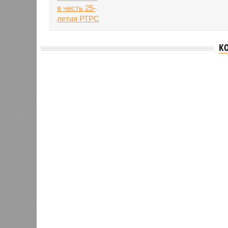
К
Версия
//
Общество
//
В Татарстане планируют адаптироват
Культура и маршруты
В Татарстане планируют адаптировать сервисы 
В Татарстане планируют адаптирова
В РАЗДЕЛЕ
На фоне
0
2027 го
К концу 2029 года в республике
на Ближ
планируют заменить все