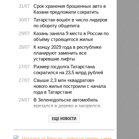
31/07
Срок хранения брошенных авто в
Казани предложили сократить
30/07
Татарстан вошёл в число лидеров
по обороту общепита
29/07
Казань заняла 9 место в России по
объёму строящегося жилья
28/07
К концу 2029 года в республике
планируют заменить все
устаревшие лифты
27/07
Размер госдолга Татарстана
сократился на 23,5 млрд рублей
27/07
Свыше 2,3 млн «квадратов»
нового жилья построили с начала
года в Татарстане
24/07
В Зеленодольске автомобиль
врезался в дерево и загорелся,
есть погибшие
ЕЩЕ НОВОСТИ
24/07
В Татарстане средний возраст
населения составляет 40 лет
23/07
Продажи новых авто
экономкласса в Татарстане