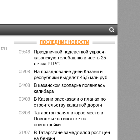
ПОСЛЕДНИЕ НОВОСТИ
1771
09:46
Праздничной подсветкой украсят
казанскую телебашню в честь 25-
летия РТРС
05/08
На празднование дней Казани и
республики выделят 45,5 млн руб
04/08
В казанском зоопарке появилась
капибара
03/08
В Казани рассказали о планах по
строительству канатной дороги
03/08
Татарстан занял второе место в
Поволжье по ипотеке на
новостройки
31/07
В Татарстане замедлился рост цен
на бензин