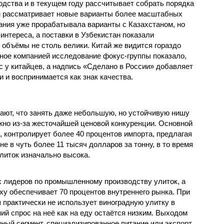
одства и в текущем году рассчитывает собрать порядка
чем рассматривает новые варианты более масштабных
пания уже прорабатывала варианты с Казахстаном, но
интереса, а поставки в Узбекистан показали
 объёмы не столь велики. Китай же видится гораздо
ое компанией исследование фокус-группы показало,
с у китайцев, а надпись «Сделано в России» добавляет
 и воспринимается как знак качества.
ют, что занять даже небольшую, но устойчивую нишу
жно из-за жесточайшей ценовой конкуренции. Основной
, контролирует более 40 процентов импорта, предлагая
е в чуть более 11 тысяч долларов за тонну, в то время
литок изначально высока.
ых лидеров по промышленному производству улиток, а
ху обеспечивает 70 процентов внутреннего рынка. При
 практически не использует виноградную улитку в
ий спрос на неё как на еду остаётся низким. Выходом
ный сегмент, специализированное питание или экспорт