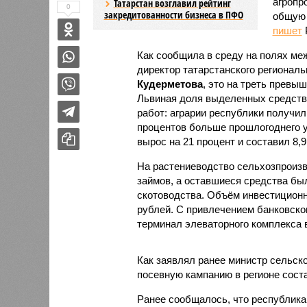
агропр
Татарстан возглавил рейтинг
0
закредитованности бизнеса в ПФО
общую 
пишет
Как сообщила в среду на полях м
директор татарстанского регионал
Кудерметова
, это на треть превы
Львиная доля выделенных средств
работ: аграрии республики получил
процентов больше прошлогоднего у
вырос на 21 процент и составил 8,
На растениеводство сельхозпроизв
займов, а оставшиеся средства бы
скотоводства. Объём инвестиционн
рублей. С привлечением банковско
терминал элеваторного комплекса 
Как заявлял ранее министр сельск
посевную кампанию в регионе сост
Ранее сообщалось, что республика 