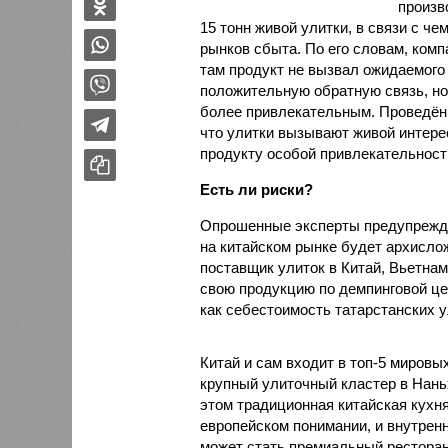
произв
15 тонн живой улитки, в связи с 
рынков сбыта. По его словам, ком
там продукт не вызвал ожидаемого 
положительную обратную связь, но
более привлекательным. Проведённ
что улитки вызывают живой интере
продукту особой привлекательности
Есть ли риски?
Опрошенные эксперты предупрежда
на китайском рынке будет архисло
поставщик улиток в Китай, Вьетнам
свою продукцию по демпинговой цен
как себестоимость татарстанских у
Китай и сам входит в топ-5 миров
крупный улиточный кластер в Нань
этом традиционная китайская кухня
европейском понимании, и внутренн
может стать премиальный ресторан