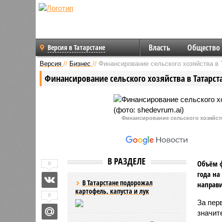
Власть
Общество
Версия в Татарстане
Версия
//
Бизнес
//
Финансирование сельского хозяйства в 
Финансирование сельского хозяйства в Татарст
Финансирование сельского хозяйств
В РАЗДЕЛЕ
Объём ф
0
года на
В Татарстане подорожал
направи
картофель, капуста и лук
0
За пер
значит