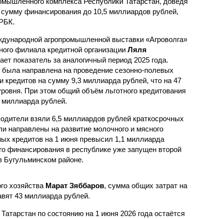
омышленного комплекса Республики Татарстан, доведя
сумму финансирования до 10,5 миллиардов рублей,
РБК.
еждународной агропромышленной выставки «Агроволга»
ьного филиала кредитной организации
Ляля
шает показатель за аналогичный период 2025 года.
 была направлена на проведение сезонно-полевых
и кредитов на сумму 9,3 миллиарда рублей, что на 47
ровня. При этом общий объём льготного кредитования
9 миллиарда рублей.
одители взяли 6,5 миллиардов рублей краткосрочных
ли направлены на развитие молочного и мясного
ых кредитов на 1 июня превысил 1,1 миллиарда
го финансирования в республике уже запущен второй
в Бугульминском районе.
ого хозяйства
Марат Зяббаров
, сумма общих затрат на
авят 43 миллиарда рублей.
Татарстан по состоянию на 1 июня 2026 года остаётся