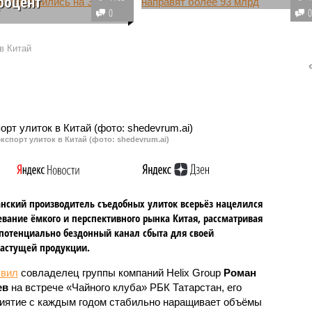
процент
Татарстан направит 93
0
родаж бюджетных
миллиарда рублей на ремонт и
лей в Татарстане
строительство дорог в 2026 году.
в Китай
а треть за квартал.
Сумма финансирования в этом
 отмечают, что
году будет увеличена на 11
 разочаровались в
миллиардов.
х марках и
ваются на локальные
кспорт улиток в Китай (фото: shedevrum.ai)
анский производитель съедобных улиток всерьёз нацелился
евание ёмкого и перспективного рынка Китая, рассматривая
 потенциально бездонный канал сбыта для своей
астущей продукции.
явил
совладелец группы компаний Helix Group
Роман
ев
на встрече «Чайного клуба» РБК Татарстан, его
иятие с каждым годом стабильно наращивает объёмы