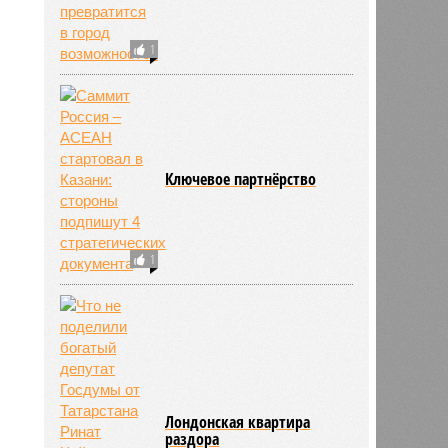
1
Ключевое партнёрство
1
Лондонская квартира
раздора