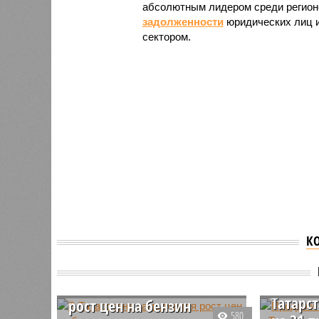
абсолютным лидером среди регион
задолженности
юридических лиц 
сектором.
К
Продаж
эконом
В Татарстане замедлился
Татарс
рост цен на бензин
580