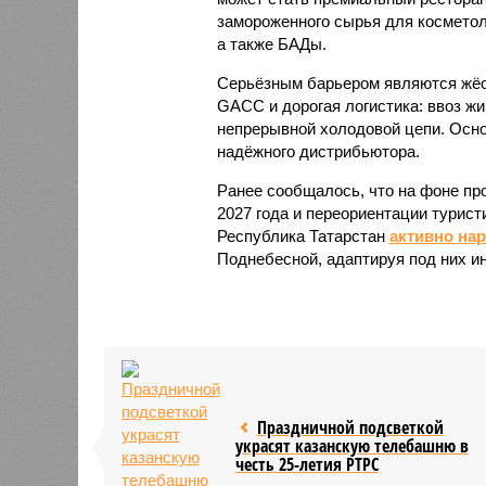
замороженного сырья для косметол
а также БАДы.
Серьёзным барьером являются жёст
GACC и дорогая логистика: ввоз жи
непрерывной холодовой цепи. Осно
надёжного дистрибьютора.
Ранее сообщалось, что на фоне пр
2027 года и переориентации турист
Республика Татарстан
активно на
Поднебесной, адаптируя под них и
Праздничной подсветкой
украсят казанскую телебашню в
честь 25-летия РТРС