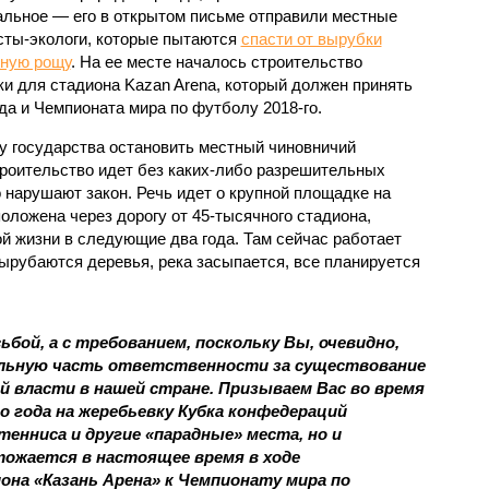
льное — его в открытом письме отправили местные
сты-экологи, которые пытаются
спасти от вырубки
ную рощу
. На ее месте началось строительство
ки для стадиона Kazan Arena, который должен принять
да и Чемпионата мира по футболу 2018-го.
 государства остановить местный чиновничий
троительство идет без каких-либо разрешительных
 нарушают закон. Речь идет о крупной площадке на
положена через дорогу от 45-тысячного стадиона,
й жизни в следующие два года. Там сейчас работает
ырубаются деревья, река засыпается, все планируется
ьбой, а с требованием, поскольку Вы, очевидно,
тельную часть ответственности за существование
 власти в нашей стране. Призываем Вас во время
го года на жеребьевку Кубка конфедераций
енниса и другие «парадные» места, но и
тожается в настоящее время в ходе
на «Казань Арена» к Чемпионату мира по