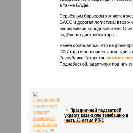
а также БАДы.
Серьёзным барьером являются жёст
GACC и дорогая логистика: ввоз жи
непрерывной холодовой цепи. Осно
надёжного дистрибьютора.
Ранее сообщалось, что на фоне пр
2027 года и переориентации турист
Республика Татарстан
активно на
Поднебесной, адаптируя под них и
Праздничной подсветкой
украсят казанскую телебашню в
честь 25-летия РТРС