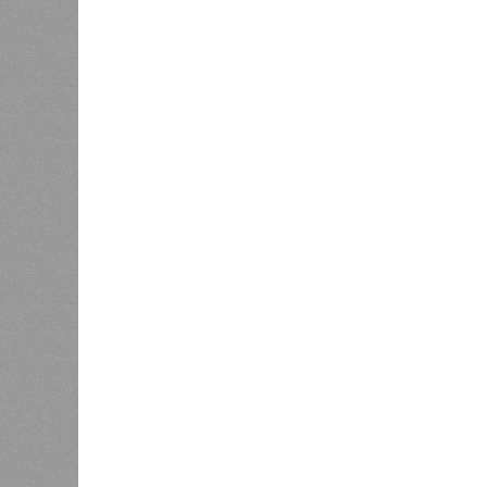
инфраст
Как сл
0
Казань заняла 9 место в России
коллек
по объёму строящегося жилья
зареги
бронир
процент
По данным экспертов, в основном г
познавательный туризм, и их марш
хитами являются Казанский Кремль
вызывают места, связанные с имен
татарской слободы и речные прогул
имеется информационный портал на
переводчики, а в музеях планирует
Главными сдерживающими факторам
и проблема привычной оплаты: в 
расплатиться через Alipay и WeCha
отклоняются транзакции, поэтому 
предоплаченные карты. В Российск
индивидуальных туристов и прогно
будет заметен осенью при брониро