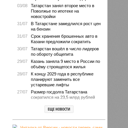
03/08
Татарстан занял второе место в
Поволжье по ипотеке на
новостройки
31/07
В Татарстане замедлился рост цен
на бензин
31/07
Срок хранения брошенных авто в
Казани предложили сократить
30/07
Татарстан вошёл в число лидеров
по обороту общепита
29/07
Казань заняла 9 место в России по
объёму строящегося жилья
28/07
К концу 2029 года в республике
планируют заменить все
устаревшие лифты
27/07
Размер госдолга Татарстана
сократился на 23,5 млрд рублей
27/07
Свыше 2,3 млн «квадратов»
ЕЩЕ НОВОСТИ
нового жилья построили с начала
года в Татарстане
24/07
В Зеленодольске автомобиль
врезался в дерево и загорелся,