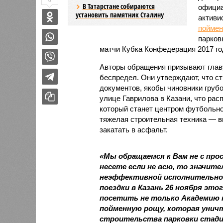
0
В Татарстане собираются
официа
установить памятник Сталину
активи
поймен
парков
матчи Кубка Конфедерация 2017 го
Авторы обращения призывают главу
беспредел. Они утверждают, что с
документов, якобы чиновники грубо
улице Гаврилова в Казани, что рас
который станет центром футбольно
тяжелая строительная техника — в
закатать в асфальт.
«Мы обращаемся к Вам не с прос
несете если не всю, то значи
неэффективной исполнительной
поездки в Казань 26 ноября это
посетить не только Академию т
пойменную рощу, которая унич
строительства парковки стадио