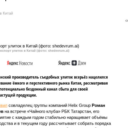
в Китай
кспорт улиток в Китай (фото: shedevrum.ai)
анский производитель съедобных улиток всерьёз нацелился
евание ёмкого и перспективного рынка Китая, рассматривая
 потенциально бездонный канал сбыта для своей
астущей продукции.
явил
совладелец группы компаний Helix Group
Роман
ев
на встрече «Чайного клуба» РБК Татарстан, его
иятие с каждым годом стабильно наращивает объёмы
одства и в текущем году рассчитывает собрать порядка