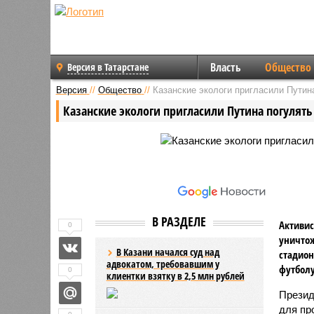
Власть
Общество
Версия в Татарстане
Версия
//
Общество
//
Казанские экологи пригласили Путин
Казанские экологи пригласили Путина погулят
В РАЗДЕЛЕ
Активис
0
уничтож
В Казани начался суд над
стадион
адвокатом, требовавшим у
футболу
0
клиентки взятку в 2,5 млн рублей
Презид
для пр