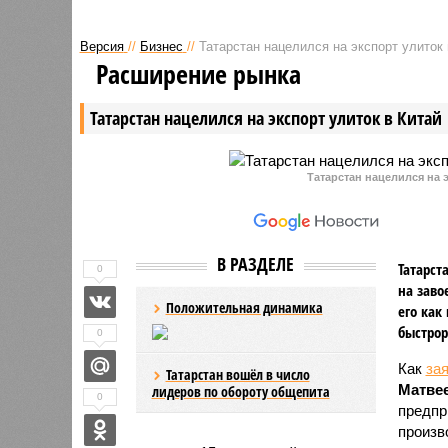
Версия
//
Бизнес
//
Татарстан нацелился на экспорт улиток 
Расширение рынка
Татарстан нацелился на экспорт улиток в Китай
Татарстан нацелился на э
В РАЗДЕЛЕ
Татарст
0
на заво
Положительная динамика
его как
быстрор
0
Как
за
Татарстан вошёл в число
Матве
лидеров по обороту общепита
0
предпр
произв