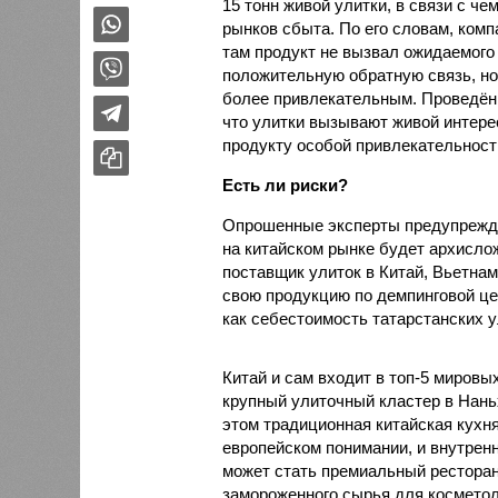
15 тонн живой улитки, в связи с 
рынков сбыта. По его словам, ком
там продукт не вызвал ожидаемого 
положительную обратную связь, но
более привлекательным. Проведённ
что улитки вызывают живой интере
продукту особой привлекательности
Есть ли риски?
Опрошенные эксперты предупрежда
на китайском рынке будет архисло
поставщик улиток в Китай, Вьетнам
свою продукцию по демпинговой цен
как себестоимость татарстанских у
Китай и сам входит в топ-5 миров
крупный улиточный кластер в Нань
этом традиционная китайская кухня
европейском понимании, и внутренн
может стать премиальный ресторан
замороженного сырья для косметол