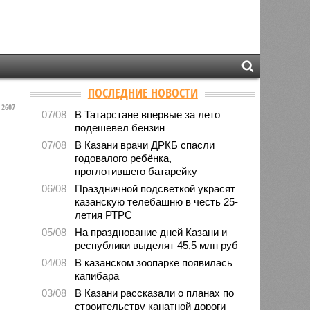
ПОСЛЕДНИЕ НОВОСТИ
2607
07/08
В Татарстане впервые за лето
подешевел бензин
07/08
В Казани врачи ДРКБ спасли
годовалого ребёнка,
проглотившего батарейку
06/08
Праздничной подсветкой украсят
казанскую телебашню в честь 25-
летия РТРС
05/08
На празднование дней Казани и
республики выделят 45,5 млн руб
04/08
В казанском зоопарке появилась
капибара
03/08
В Казани рассказали о планах по
строительству канатной дороги