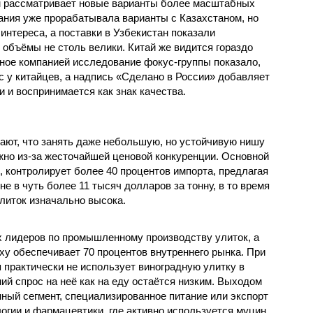
чем рассматривает новые варианты более масштабных
пания уже прорабатывала варианты с Казахстаном, но
интереса, а поставки в Узбекистан показали
 объёмы не столь велики. Китай же видится гораздо
ое компанией исследование фокус-группы показало,
с у китайцев, а надпись «Сделано в России» добавляет
 и воспринимается как знак качества.
ют, что занять даже небольшую, но устойчивую нишу
жно из-за жесточайшей ценовой конкуренции. Основной
, контролирует более 40 процентов импорта, предлагая
е в чуть более 11 тысяч долларов за тонну, в то время
литок изначально высока.
ых лидеров по промышленному производству улиток, а
ху обеспечивает 70 процентов внутреннего рынка. При
 практически не использует виноградную улитку в
ий спрос на неё как на еду остаётся низким. Выходом
ный сегмент, специализированное питание или экспорт
огии и фармацевтики, где активно используется муцин,