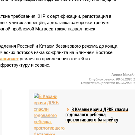
кие требования КНР к сертификации, регистрация в
вых улиток запрещён, а доставка заморозки требует
вной проблемой Матвеев также назвал поиск
одления Россией и Китаем безвизового режима до конца
ических потоков из-за конфликта на Ближнем Востоке
ращивает
усилия по привлечению гостей из
нфраструктуру и сервис.
Арина Михай
Опубликовано:
06.08.2026 
Отредактировано:
06.08.2026 
В Казани врачи ДРКБ спасли
годовалого ребёнка,
проглотившего батарейку