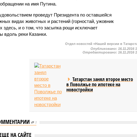
 обращении на имя Путина.
 удовольствием проведут Президента по оставшейся
жных видах животных и растений (горностай, ужовник
 здесь, и о том, что засыпка рощи исключает
ы вдоль реки Казанки.
Отдел новостей «Нашей версии в Татарст
Опубликовано:
16.11.2016 
Отредактировано:
16.11.2016 
Татарстан занял второе место
в Поволжье по ипотеке на
новостройки
ОММЕНТАРИИ
1
ЕЩЕ НА САЙТЕ