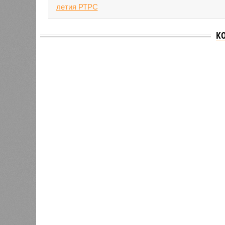
К
Версия
//
Общество
//
В Татарстане планируют адаптироват
Культура и маршруты
В Татарстане планируют адаптировать сервисы 
В Татарстане планируют адаптирова
В РАЗДЕЛЕ
На фоне
0
2027 го
К концу 2029 года в республике
на Ближ
планируют заменить все
усилия 
0
устаревшие лифты