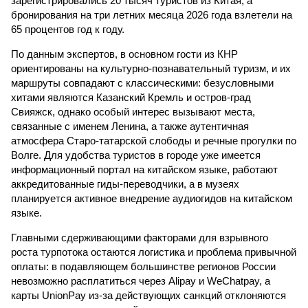
зарегистрировались 20 тысяч туристов из Китая, а
бронирования на три летних месяца 2026 года взлетели на
65 процентов год к году.
По данным экспертов, в основном гости из КНР
ориентированы на культурно-познавательный туризм, и их
маршруты совпадают с классическими: безусловными
хитами являются Казанский Кремль и остров-град
Свияжск, однако особый интерес вызывают места,
связанные с именем Ленина, а также аутентичная
атмосфера Старо-татарской слободы и речные прогулки по
Волге. Для удобства туристов в городе уже имеется
информационный портал на китайском языке, работают
аккредитованные гиды-переводчики, а в музеях
планируется активное внедрение аудиогидов на китайском
языке.
Главными сдерживающими факторами для взрывного
роста турпотока остаются логистика и проблема привычной
оплаты: в подавляющем большинстве регионов России
невозможно расплатиться через Alipay и WeChatpay, а
карты UnionPay из-за действующих санкций отклоняются