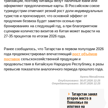
транзакции, поэтому китайцы везут наличные юани или
оформляют предоплаченные карты. В Российском союзе
туриндустрии отмечают резкий рост доли индивидуальных
туристов и прогнозируют, что основной эффект от
продления безвиза будет заметен осенью при
бронированиях на следующий год, а при благоприятном
сценарии количество визитов из Китая может вырасти на
27-35 процентов по итогам 2026 года.
Ранее сообщалось, что Татарстан в первом полугодии 2026
года продемонстрировал впечатляющий
рост объёмов
поставок
сельскохозяйственной продукции и
продовольствия в Китайскую Народную Республику, в разы
превысив показатели аналогичного периода прошлого года.
Арина Михайлова
Опубликовано:
30.07.2026 12:25
Отредактировано:
30.07.2026 12:25
Татарстан занял
второе место в
Поволжье по
ипотеке на