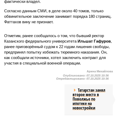
фактически владел.
Согласно данным СМИ, в деле около 40 томов, только
обвинительное заключение занимает порядка 180 страниц.
Фаттахов вину не признает.
Отметим, ранее сообщалось о том, что бывший ректор
Казанского федерального университета
Ильшат Гафуров
,
ранее приговорённый судом к 22 годам лишения свободы,
предпринял попытку избежать тюремного наказания. Он,
как сообщали источники, хотел заключить контракт для
участия в специальной военной операции.
Арина Михайлова
Опубликовано:
07.10.2025 10:36
Отредактировано:
07.10.2025 10:36
Татарстан занял
второе место в
Поволжье по
ипотеке на
новостройки