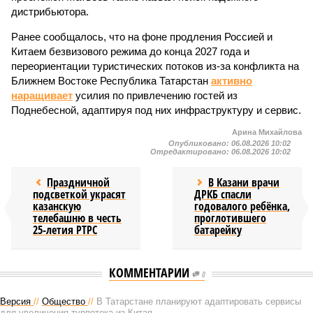
дистрибьютора.
Ранее сообщалось, что на фоне продления Россией и
Китаем безвизового режима до конца 2027 года и
переориентации туристических потоков из-за конфликта на
Ближнем Востоке Республика Татарстан
активно
наращивает
усилия по привлечению гостей из
Поднебесной, адаптируя под них инфраструктуру и сервис.
Арина Михайлова
Опубликовано:
06.08.2026 10:02
Отредактировано:
06.08.2026 10:02
Праздничной
В Казани врачи
подсветкой украсят
ДРКБ спасли
казанскую
годовалого ребёнка,
телебашню в честь
проглотившего
25-летия РТРС
батарейку
КОММЕНТАРИИ
0
Версия
//
Общество
//
В Татарстане планируют адаптировать сервисы
для увеличения турпотока из Китая