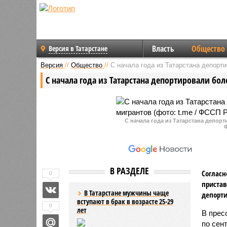
Власть
Общество
Версия в Татарстане
Версия
//
Общество
//
С начала года из Татарстана депорт
С начала года из Татарстана депортировали бо
С начала года из Татарстана депорт
В РАЗДЕЛЕ
Соглас
0
пристав
В Татарстане мужчины чаще
депорти
вступают в брак в возрасте 25-29
0
лет
В прес
по сен