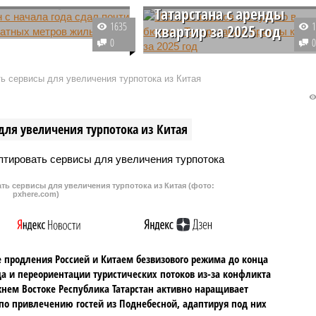
Татарстана с аренды
1635
квартир за 2025 год
лике Татарстан за
0
етыре с половиной
За 2025 год жители Татарстана,
026 года темпы
легализовавшие свои доходы от
ь сервисы для увеличения турпотока из Китая
о строительства
сдачи внаем жилья, подали в
 движутся к очередному
налоговую службу свыше 7
 а строительный
тысяч налоговых деклараций с
для увеличения турпотока из Китая
 уже перешагнул
поступлениями от данного вида
выполнения годового
деятельности.
ть сервисы для увеличения турпотока из Китая (фото:
pxhere.com)
 продления Россией и Китаем безвизового режима до конца
да и переориентации туристических потоков из-за конфликта
нем Востоке Республика Татарстан активно наращивает
по привлечению гостей из Поднебесной, адаптируя под них