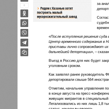
за ана
0
Рядом с Казанью хотят
депорт
построить малый
мусоросжигательный завод
Соглас
судебн
времен
«После вступления решения суда 
Центр временного содержания в Н
приставы лично сопровождают их 
дальнейшей депортации»
, – сказа
Въезд в Россию для них будет закр
уголовным сроком.
Как заявлял ранее руководитель 
депортировали свыше 564 иностран
Отметим, начальник управления п
в конце августа на пресс-конфере
живущих мигрантов в специальный 
Легализовались из них лишь 1,8 тыс
статус, начали выдворять.