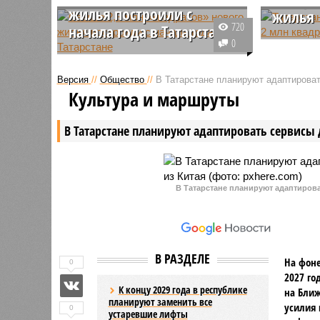
жилья построили с
жилья
720
начала года в Татарстане
В Респуб
0
В Татарстане с начала года
первые ч
построили уже 2,3 миллиона
месяца 2
Версия
//
Общество
//
В Татарстане планируют адаптироват
квадратных метров жилья,
жилищног
Культура и маршруты
выполнив почти три четверти
уверенно
годового плана, который в
рекорду,
В Татарстане планируют адаптировать сервисы 
республике установлен на
комплекс
отметке в не менее 3,175 млн
экватор 
«квадратов».
задания.
В Татарстане планируют адаптирова
В РАЗДЕЛЕ
На фоне
0
2027 го
К концу 2029 года в республике
на Ближ
планируют заменить все
усилия 
0
устаревшие лифты