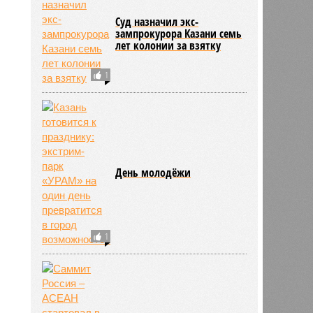
Суд назначил экс-
зампрокурора Казани семь
лет колонии за взятку
1
День молодёжи
1