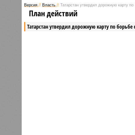
Версия
//
Власть
//
Татарстан утвердил дорожную карту по 
План действий
Татарстан утвердил дорожную карту по борьбе 
Татарстан утвердил дорожную 
В РАЗДЕЛЕ
Согласн
0
трети ш
Татарстан вошёл в число
будут м
лидеров по внедрению
0
интеллектуальных транспортных
Премье
систем
подпис
компле
0
профил
Размер госдолга Татарстана
детских
сократился на 23,5 млрд рублей