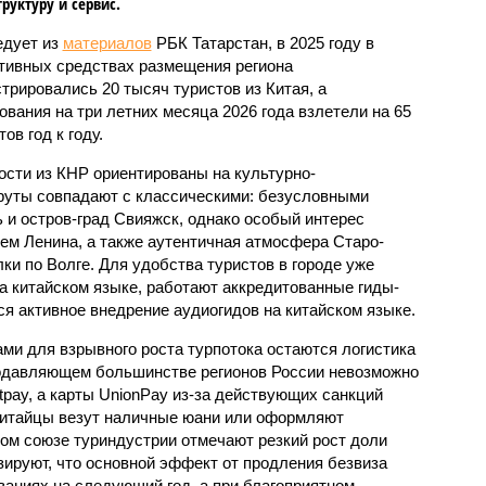
руктуру и сервис.
едует из
материалов
РБК Татарстан, в 2025 году в
тивных средствах размещения региона
стрировались 20 тысяч туристов из Китая, а
ования на три летних месяца 2026 года взлетели на 65
ов год к году.
ости из КНР ориентированы на культурно-
руты совпадают с классическими: безусловными
 и остров-град Свияжск, однако особый интерес
ем Ленина, а также аутентичная атмосфера Старо-
ки по Волге. Для удобства туристов в городе уже
 китайском языке, работают аккредитованные гиды-
ся активное внедрение аудиогидов на китайском языке.
и для взрывного роста турпотока остаются логистика
подавляющем большинстве регионов России невозможно
tpay, а карты UnionPay из-за действующих санкций
китайцы везут наличные юани или оформляют
ом союзе туриндустрии отмечают резкий рост доли
зируют, что основной эффект от продления безвиза
ваниях на следующий год, а при благоприятном