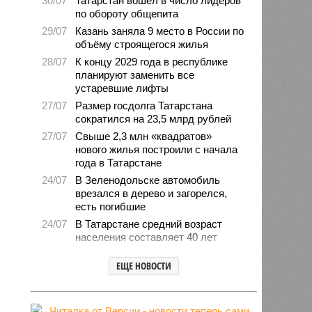
30/07
Татарстан вошёл в число лидеров
по обороту общепита
29/07
Казань заняла 9 место в России по
объёму строящегося жилья
28/07
К концу 2029 года в республике
планируют заменить все
устаревшие лифты
27/07
Размер госдолга Татарстана
сократился на 23,5 млрд рублей
27/07
Свыше 2,3 млн «квадратов»
нового жилья построили с начала
года в Татарстане
24/07
В Зеленодольске автомобиль
врезался в дерево и загорелся,
есть погибшие
24/07
В Татарстане средний возраст
населения составляет 40 лет
23/07
Продажи новых авто
ЕЩЕ НОВОСТИ
экономкласса в Татарстане
увеличились на 31 процент
22/07
Мошенники в Татарстане
активировались с новой схемой