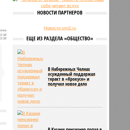
обмана с наличными через
банкомат
НОВОСТИ ПАРТНЕРОВ
Новости smi2.ru
лова
13:38
ЕЩЕ ИЗ РАЗДЕЛА «ОБЩЕСТВО»
13:38
В Набережных Челнах
осужденный поддержал
теракт в «Крокусе» и
получил новое дело
В Казани пенсионер попал в