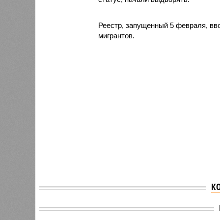
Реестр, запущенный 5 февраля, вв
мигрантов.
К
Татарст
Свыше 2,3 млн
сдал п
«квадратов» нового
квадра