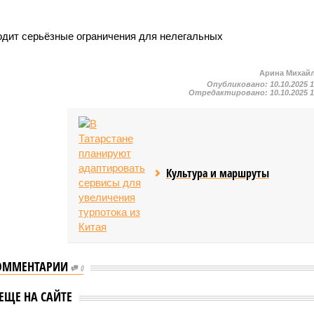
одит серьёзные ограничения для нелегальных
Арина Михай
Опубликовано:
10.10.2025 
Отредактировано:
10.10.2025 
Культура и маршруты
ОММЕНТАРИИ
0
ан с начала года
168 млн налогов
очти 2 млн
ЕЩЕ НА САЙТЕ
поступило в бюджет
тных метров