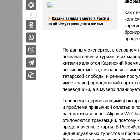
инфраст
Как сл
0
Казань заняла 9 место в России
коллек
по объёму строящегося жилья
зареги
бронир
процент
По данным экспертов, в основном г
познавательный туризм, и их марш
хитами являются Казанский Кремль
вызывают места, связанные с имен
татарской слободы и речные прогул
имеется информационный портал на
переводчики, а в музеях планирует
Главными сдерживающими факторам
и проблема привычной оплаты: в 
расплатиться через Alipay и WeCha
отклоняются транзакции, поэтому 
предоплаченные карты. В Российск
индивидуальных туристов и прогно
будет заметен осенью при брониро