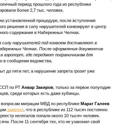
логичный период прошлого года из республики
ировали более 2,7 тыс. человек.
но установленной процедуре, после вступления
ого решения в силу нарушителей конвоируют в центр
ного содержания в Набережных Челнах.
в силу нарушителей под конвоем доставляют в
абережных Челнах. После оформления документов
в аэропорт, где передают пограничникам для
но в сообщении ведомства.
ыт до пяти лет, а нарушение запрета грозит уже
ФССП по РТ
Анвар Закиров
, только за первое полугодие
цев, среди которых есть даже кубинцы.
о вопросам миграции МВД по республике
Марат Галеев
нции
заявлял
, что в республике из 112 тысяч постоянно
реестр нелегалов попали около 10 тысяч человек.
ячи. После 11 сентября тех, кто не узаконил свой