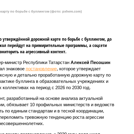
нт, разработанный на основе анализа актуальной
ии, обязывает 10 профильных министерств и ведомств
в тесной координации, чтобы переломить тревожную
есовершеннолетних.
2030 году доля школ, колледжей и соцучреждений,
 практики, включая восстановительные встречи и
 вырасти с нынешних 15 до 35 процентов. Для этого
лубленное обучение по методикам выявления травли и
их жертвами, планируется увеличить с 850 до 950
ючевым звеном в системе раннего реагирования на
делан на противодействие кибербуллингу, который
 формой травли. Параллельно будет расширяться
ния, чтобы занять их полезным досугом. В общей
е планируется провести не менее 350 тысяч
нсультаций для детей, родителей и педагогов.
ы возложен на Министерство образования и науки
ства будут ежегодно отчитываться до первого