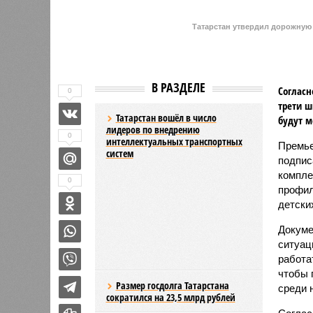
Докуме
ситуац
работать по единым стандартам и 
тенденцию роста агрессии среди н
Согласно тексту постановления, к 
активно использующих медиативные
примирительные программы, должна
число специалистов, прошедших уг
работе как с агрессорами, так и с 
человек. Эти сотрудники станут кл
конфликты.
Особый акцент в дорожной карте с
сегодня становится доминирующей
охват детей системой допобразова
сложности за пять лет в республик
профилактических мероприятий и ко
Контроль за исполнением программ
Татарстана, а ответственные ведом
февраля.