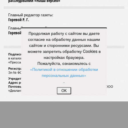
расследований «Наша версия»
Главный редактор газеты:
Горевой Р. Г.
Главный редактор сайта:
Горевой Р. Г.
Продолжая работу с сайтом вы даете
согласие на обработку данных нашим
сайтом и сторонними ресурсами. Вы
можете запретить обработку Cookies в
Подписной индекс газеты «Наша версия»:
настройках браузера.
в каталоге «Почта России» —
99266
Пожалуйста, ознакомьтесь с
«Пресса России» (зелёный) —
41522
«Политикой в отношении обработки
Регистрационный номер Роскомнадзора
Эл № ФС77-53847 от 26.04.2013.
персональных данных»
Учредитель ООО «Версия»
.
Адрес редакции:
123100, Россия, Москва, улица 1905 года, 7с1
Почтовый адрес редакции:
123022, Россия, Москва, а/я 29. для ООО
OK
«Диалан»
© «Версия»
18+
Все права защищены