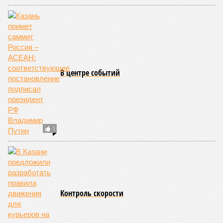
Татарстан занял
второе место в
Поволжье по
ипотеке на
новостройки
КОММЕНТАРИИ
0
ПОСЛЕДНИЕ НОВОСТИ
10:17
В Татарстане впервые за лето подешевел бензин
10:09
В Казани врачи ДРКБ спасли годовалого ребёнка,
проглотившего батарейку
06/08
Праздничной подсветкой украсят казанскую
телебашню в честь 25-летия РТРС
05/08
На празднование дней Казани и республики выделят
45,5 млн руб
04/08
В казанском зоопарке появилась капибара
ЕЩЕ НОВОСТИ