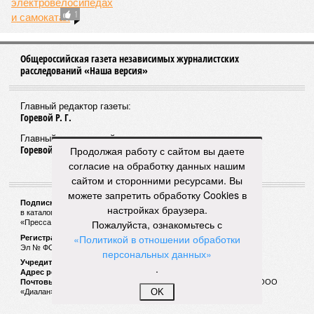
НОВОСТИ ПАРТНЕРОВ
Новости smi2.ru
ЕЩЕ ИЗ РАЗДЕЛА «ОБЩЕСТВО»
Продолжая работу с сайтом вы даете
согласие на обработку данных нашим
сайтом и сторонними ресурсами. Вы
Верховный суд Татарстана сделал поблажку
можете запретить обработку Cookies в
Роберту Мусину
настройках браузера.
Пожалуйста, ознакомьтесь с
«Политикой в отношении обработки
персональных данных»
.
OK
Руководство рухнувшего Интехбанка может