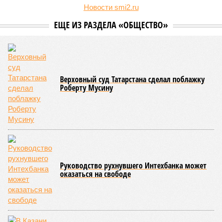
Татарстан нацелился на экспорт улиток в Китай (фото: shedevrum.ai)
Татарстанский производитель съедобных улиток всерьёз
нацелился на завоевание ёмкого и перспективного рынка Китая,
рассматривая его как потенциально бездонный канал сбыта для
своей быстрорастущей продукции.
Как
заявил
совладелец группы компаний Helix Group
Роман Матвеев
на встрече «Чайного клуба» РБК
Татарстан, его предприятие с каждым годом стабильно
наращивает объёмы производства и в текущем году
рассчитывает собрать порядка 15 тонн живой улитки, в
связи с чем рассматривает новые варианты более
масштабных рынков сбыта. По его словам, компания уже
прорабатывала варианты с Казахстаном, но там продукт не
вызвал ожидаемого интереса, а поставки в Узбекистан
показали положительную обратную связь, но объёмы не