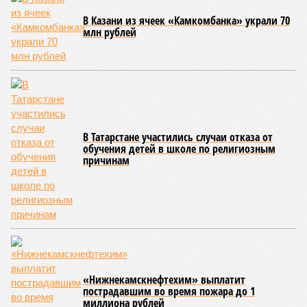
столь велики. Китай же видится гораздо более
привлекательным. Проведённое компанией исследование
фокус-группы показало, что улитки вызывают живой
интерес у китайцев, а надпись «Сделано в России»
добавляет продукту особой привлекательности и
воспринимается как знак качества.
Есть ли риски?
Опрошенные эксперты предупреждают, что занять даже
небольшую, но устойчивую нишу на китайском рынке
будет архисложно из-за жесточайшей ценовой
конкуренции. Основной поставщик улиток в Китай,
Вьетнам, контролирует более 40 процентов импорта,
предлагая свою продукцию по демпинговой цене в чуть
более 11 тысяч долларов за тонну, в то время как
себестоимость татарстанских улиток изначально высока.
Китай и сам входит в топ-5 мировых лидеров по
промышленному производству улиток, а крупный
улиточный кластер в Наньху обеспечивает 70 процентов