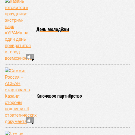
адаптируя под них инфраструктуру и сервис.
Как следует из
материалов
РБК Татарстан, в 2025 году в
коллективных средствах размещения региона
зарегистрировались 20 тысяч туристов из Китая, а
бронирования на три летних месяца 2026 года взлетели на
65 процентов год к году.
По данным экспертов, в основном гости из КНР
ориентированы на культурно-познавательный туризм, и их
маршруты совпадают с классическими: безусловными
хитами являются Казанский Кремль и остров-град
Свияжск, однако особый интерес вызывают места,
связанные с именем Ленина, а также аутентичная
атмосфера Старо-татарской слободы и речные прогулки по
Волге. Для удобства туристов в городе уже имеется
информационный портал на китайском языке, работают
аккредитованные гиды-переводчики, а в музеях
планируется активное внедрение аудиогидов на китайском
языке.
Главными сдерживающими факторами для взрывного