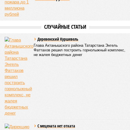
внутреннего рынка. При этом традиционная китайская
кухня практически не использует виноградную улитку в
европейском понимании, и внутренний спрос на неё как на
еду остаётся низким. Выходом может стать премиальный
ресторанный сегмент, специализированное питание или
экспорт замороженного сырья для косметологии и
фармацевтики, где активно используется муцин, а также
БАДы.
Серьёзным барьером являются жёсткие требования КНР к
сертификации, регистрация в GACC и дорогая логистика:
ввоз живых улиток запрещён, а доставка заморозки
требует непрерывной холодовой цепи. Основной
проблемой Матвеев также назвал поиск надёжного
дистрибьютора.
Ранее сообщалось, что на фоне продления Россией и
Китаем безвизового режима до конца 2027 года и
переориентации туристических потоков из-за конфликта на
Ближнем Востоке Республика Татарстан
активно
наращивает
усилия по привлечению гостей из
Поднебесной, адаптируя под них инфраструктуру и сервис.