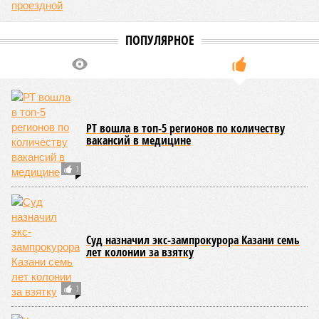
В Татарстане планируют адаптировать сервисы для увеличения
турпотока из Китая (фото: pxhere.com)
На фоне продления Россией и Китаем безвизового режима до
конца 2027 года и переориентации туристических потоков из-за
конфликта на Ближнем Востоке Республика Татарстан активно
наращивает усилия по привлечению гостей из Поднебесной,