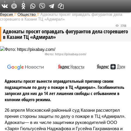
0
0
0
Версия в Татарстане
Версия
//
Общество
//
Адвокаты просят оправдать фигурантов дела
сгоревшего в Казани ТЦ «Адмирал»
3708
Адвокаты просят оправдать фигурантов дела сгоревшего
в Казани ТЦ «Адмирал»
Фото: https://pixabay.com/
Адвокаты просят вынести оправдательный приговор своим
подзащитным по делу о пожаре в ТЦ «Адмирал». Гособвинитель
запросил для них до 14 лет лишения свободы с отбыванием в
колонии общего режима.
26 апреля Московский районный суд Казани рассмотрел
прения стороны защиты по делу о пожаре в ТЦ «Адмирал».
Адвокаты— в их числе защитники руководителей ООО
«Заря» Гюльгусейна Наджафова и Гусейна Гахраманова и