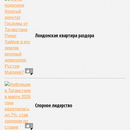
роста турпотока остаются логистика и проблема привычной
оплаты: в подавляющем большинстве регионов России
невозможно расплатиться через Alipay и WeChatpay, а
карты UnionPay из-за действующих санкций отклоняются
транзакции, поэтому китайцы везут наличные юани или
оформляют предоплаченные карты. В Российском союзе
туриндустрии отмечают резкий рост доли индивидуальных
туристов и прогнозируют, что основной эффект от
продления безвиза будет заметен осенью при
бронированиях на следующий год, а при благоприятном
сценарии количество визитов из Китая может вырасти на
27-35 процентов по итогам 2026 года.
Ранее сообщалось, что Татарстан в первом полугодии 2026
года продемонстрировал впечатляющий
рост объёмов
поставок
сельскохозяйственной продукции и
продовольствия в Китайскую Народную Республику, в разы
превысив показатели аналогичного периода прошлого года.
Арина Михайлова
Опубликовано:
30.07.2026 12:25
Отредактировано:
30.07.2026 12:25