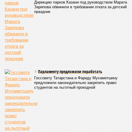
Арина Михайлова
Опубликовано:
06.08.2026 10:02
Отредактировано:
06.08.2026 10:02
Праздничной
В Казани врачи
подсветкой украсят
ДРКБ спасли
казанскую
годовалого ребёнка,
телебашню в честь
проглотившего
25-летия РТРС
батарейку
КОММЕНТАРИИ
0
Версия
//
Общество
//
В Татарстане планируют адаптировать сервисы
для увеличения турпотока из Китая
1113
Культура и маршруты
В Татарстане планируют адаптировать сервисы для
увеличения турпотока из Китая