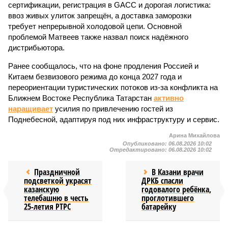
сертификации, регистрация в GACC и дорогая логистика:
ввоз живых улиток запрещён, а доставка заморозки
требует непрерывной холодовой цепи. Основной
проблемой Матвеев также назвал поиск надёжного
дистрибьютора.
Ранее сообщалось, что на фоне продления Россией и
Китаем безвизового режима до конца 2027 года и
переориентации туристических потоков из-за конфликта на
Ближнем Востоке Республика Татарстан
активно
наращивает
усилия по привлечению гостей из
Поднебесной, адаптируя под них инфраструктуру и сервис.
Арина Михайлова
Опубликовано:
06.08.2026 10:02
Отредактировано:
06.08.2026 10:02
Праздничной
В Казани врачи
подсветкой украсят
ДРКБ спасли
казанскую
годовалого ребёнка,
телебашню в честь
проглотившего
25-летия РТРС
батарейку