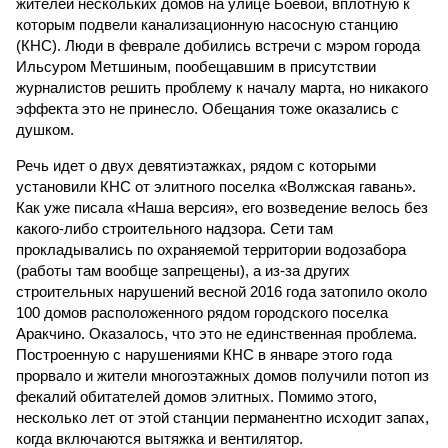
жителей нескольких домов на улице Боевой, вплотную к
которым подвели канализационную насосную станцию
(КНС). Люди в феврале добились встречи с мэром города
Ильсуром Метшиным, пообещавшим в присутствии
журналистов решить проблему к началу марта, но никакого
эффекта это не принесло. Обещания тоже оказались с
душком.
Речь идет о двух девятиэтажках, рядом с которыми
установили КНС от элитного поселка «Волжская гавань».
Как уже писала «Наша версия», его возведение велось без
какого-либо строительного надзора. Сети там
прокладывались по охраняемой территории водозабора
(работы там вообще запрещены), а из-за других
строительных нарушений весной 2016 года затопило около
100 домов расположенного рядом городского поселка
Аракчино. Оказалось, что это не единственная проблема.
Построенную с нарушениями КНС в январе этого года
прорвало и жители многоэтажных домов получили потоп из
фекалий обитателей домов элитных. Помимо этого,
несколько лет от этой станции перманентно исходит запах,
когда включаются вытяжка и вентилятор.