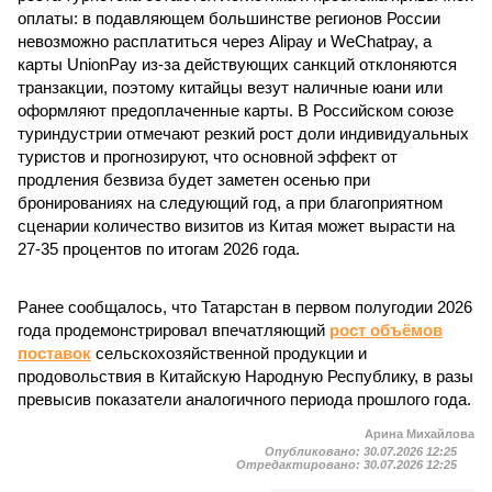
оплаты: в подавляющем большинстве регионов России
невозможно расплатиться через Alipay и WeChatpay, а
карты UnionPay из-за действующих санкций отклоняются
транзакции, поэтому китайцы везут наличные юани или
оформляют предоплаченные карты. В Российском союзе
туриндустрии отмечают резкий рост доли индивидуальных
туристов и прогнозируют, что основной эффект от
продления безвиза будет заметен осенью при
бронированиях на следующий год, а при благоприятном
сценарии количество визитов из Китая может вырасти на
27-35 процентов по итогам 2026 года.
Ранее сообщалось, что Татарстан в первом полугодии 2026
года продемонстрировал впечатляющий
рост объёмов
поставок
сельскохозяйственной продукции и
продовольствия в Китайскую Народную Республику, в разы
превысив показатели аналогичного периода прошлого года.
Арина Михайлова
Опубликовано:
30.07.2026 12:25
Отредактировано:
30.07.2026 12:25