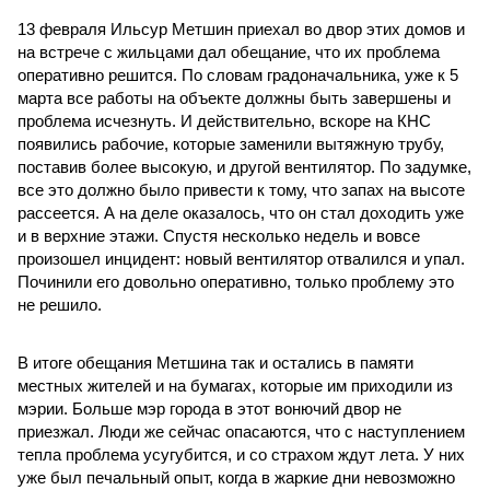
13 февраля Ильсур Метшин приехал во двор этих домов и
на встрече с жильцами дал обещание, что их проблема
оперативно решится. По словам градоначальника, уже к 5
марта все работы на объекте должны быть завершены и
проблема исчезнуть. И действительно, вскоре на КНС
появились рабочие, которые заменили вытяжную трубу,
поставив более высокую, и другой вентилятор. По задумке,
все это должно было привести к тому, что запах на высоте
рассеется. А на деле оказалось, что он стал доходить уже
и в верхние этажи. Спустя несколько недель и вовсе
произошел инцидент: новый вентилятор отвалился и упал.
Починили его довольно оперативно, только проблему это
не решило.
В итоге обещания Метшина так и остались в памяти
местных жителей и на бумагах, которые им приходили из
мэрии. Больше мэр города в этот вонючий двор не
приезжал. Люди же сейчас опасаются, что с наступлением
тепла проблема усугубится, и со страхом ждут лета. У них
уже был печальный опыт, когда в жаркие дни невозможно