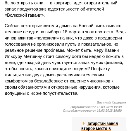
было открыть окна — в квартиры идет отвратительный
запах продуктов жизнедеятельности обитателей
«Волжской гавани».
Сейчас некоторые жители домов на Боевой высказывают
желание не идти на выборы 18 марта в знак протеста. Ведь
чиновники так «положили» на них, что даже в преддверии
голосования не организовали пусть и показательное, но
реальное решение проблемы. Может быть, мэру Казани
Ильсуру Метшину стоит самому хотя бы неделю пожить в
доме, где каждый день чувствуется запах чужих фекалий,
чтобы понять, каково приходится людям? По факту,
жильцы этих двух домов расплачиваются своим
комфортом за безалаберное отношение чиновников к
своим обязанностям и откровенные нарушения, которые
допущены с их же попустительства.
Василий Каширин
Опубликовано:
16.03.2018 19:39
Отредактировано:
16.03.2018 19:50
Татарстан занял
второе место в