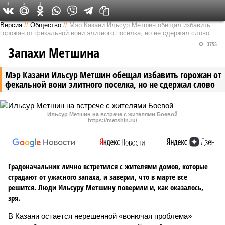
1
2
1
Версия в Татарстане
Версия
//
Общество
//
Мэр Казани Ильсур Метшин обещал избавить
горожан от фекальной вони элитного поселка, но не сдержал слово
3755
Запахи Метшина
Мэр Казани Ильсур Метшин обещал избавить горожан от
фекальной вони элитного поселка, но не сдержал слово
Ильсур Метшин на встрече с жителями Боевой
https://metshin.ru/
Градоначальник лично встретился с жителями домов, которые
страдают от ужасного запаха, и заверил, что в марте все
решится. Люди Ильсуру Метшину поверили и, как оказалось,
зря.
В Казани остается нерешенной «вонючая проблема»