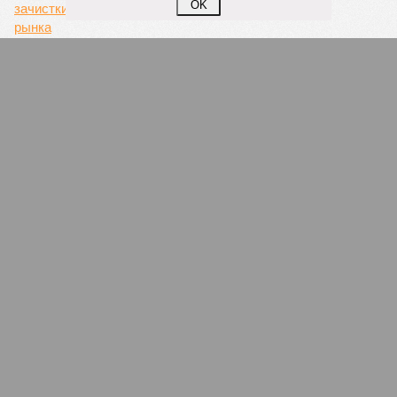
OK
Убийцу нижнекамской лыжницы нашли
мертвым
СЛУЧАЙНЫЕ СТАТЬИ
«Асфальтовый король» борется за избирателя
В Татарстане кандидата в депутаты обвинили в
подкупе избирателей обещаниями
отремонтировать все дороги