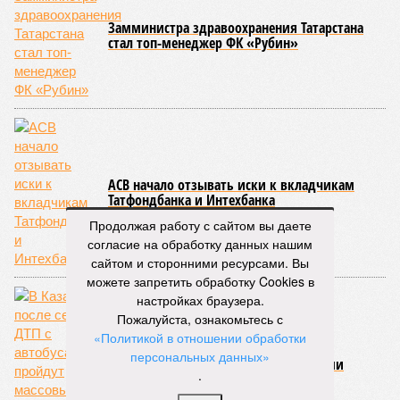
Замминистра здравоохранения Татарстана
стал топ-менеджер ФК «Рубин»
АСВ начало отзывать иски к вкладчикам
Татфондбанка и Интехбанка
Продолжая работу с сайтом вы даете
согласие на обработку данных нашим
сайтом и сторонними ресурсами. Вы
можете запретить обработку Cookies в
настройках браузера.
Пожалуйста, ознакомьтесь с
«Политикой в отношении обработки
персональных данных»
В Казани после серии ДТП с автобусами
.
пройдут массовые зачистки рынка
пассажирских перевозок