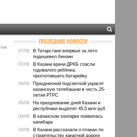
ПОСЛЕДНИЕ НОВОСТИ
4240
07/08
В Татарстане впервые за лето
подешевел бензин
07/08
В Казани врачи ДРКБ спасли
годовалого ребёнка,
проглотившего батарейку
06/08
Праздничной подсветкой украсят
казанскую телебашню в честь 25-
летия РТРС
05/08
На празднование дней Казани и
республики выделят 45,5 млн руб
04/08
В казанском зоопарке появилась
капибара
03/08
В Казани рассказали о планах по
строительству канатной дороги