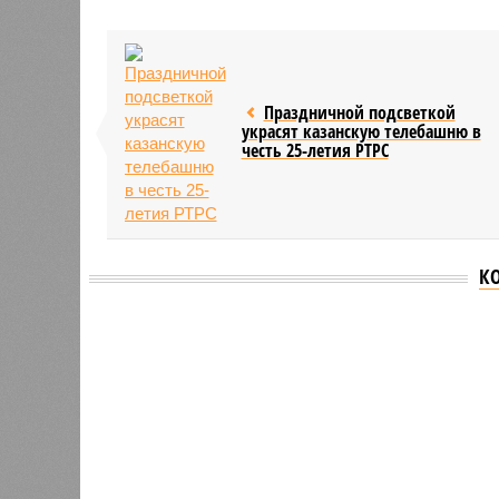
Праздничной подсветкой
украсят казанскую телебашню в
честь 25-летия РТРС
К
Версия
//
Общество
//
В Татарстане планируют адаптироват
Культура и маршруты
В Татарстане планируют адаптировать сервисы 
В Татарстане планируют адаптирова