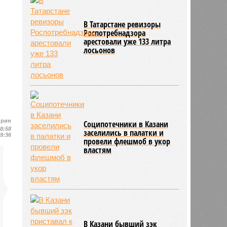
В Татарстане ревизоры
Роспотребнадзора
арестовали уже 133 литра
лосьонов
ирин
Соципотечники в Казани
18:58
заселились в палатки и
19:36
провели флешмоб в укор
властям
В Казани бывший зэк