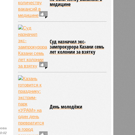
медицине
1
Суд назначил экс-
зампрокурора Казани семь
лет колонии за взятку
1
День молодёжи
лова
10:02
1