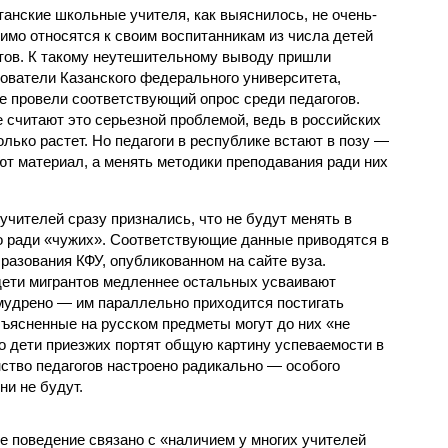
танские школьные учителя, как выяснилось, не очень-
пимо относятся к своим воспитанникам из числа детей
тов. К такому неутешительному выводу пришли
ователи Казанского федерального университета,
е провели соответствующий опрос среди педагогов.
 считают это серьезной проблемой, ведь в российских
лько растет. Но педагоги в республике встают в позу —
ют материал, а менять методики преподавания ради них
чителей сразу признались, что не будут менять в
о ради «чужих». Соответствующие данные приводятся в
разования КФУ, опубликованном на сайте вуза.
дети мигрантов медленнее остальных усваивают
 мудрено — им параллельно приходится постигать
бъясненные на русском предметы могут до них «не
что дети приезжих портят общую картину успеваемости в
нство педагогов настроено радикально — особого
ни не будут.
е поведение связано с «наличием у многих учителей