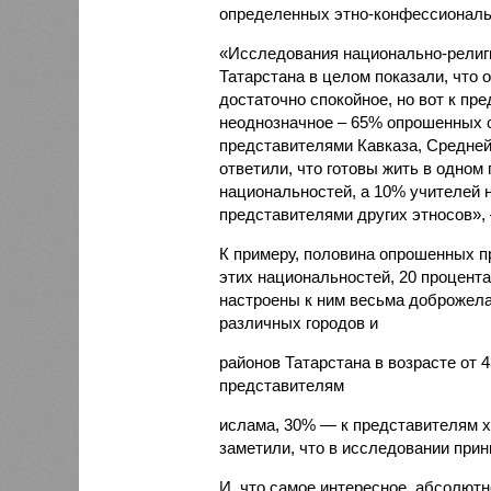
определенных этно-конфессиональ
«Исследования национально-религи
Татарстана в целом показали, что
достаточно спокойное, но вот к пр
неоднозначное – 65% опрошенных о
представителями Кавказа, Средней
ответили, что готовы жить в одном
национальностей, а 10% учителей н
представителями других этносов»,
К примеру, половина опрошенных пр
этих национальностей, 20 процентам
настроены к ним весьма доброжела
различных городов и
районов Татарстана в возрасте от 4
представителям
ислама, 30% — к представителям х
заметили, что в исследовании прин
И, что самое интересное, абсолютн