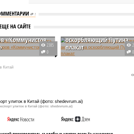
ОММЕНТАРИИ
1
 Татарстане не
В Татарстане не стали
ЕЩЕ НА САЙТЕ
лось снять с
штрафовать активиста з
ов «Коммунистов
оскорбляющий Путина
2385
»
плакат
0
ерии выборов в
Татарстанскому активисту,
не продолжаются
который вывесил оскорбляющий
в Китай
 разборки между
Владимира Путина плакат,
, которые выдвинули
удалось избежать
ски. КПРФ безуспешно
ответственности. Сначала его
сь снять с выборов
оштрафовали, но затем
стов России».
Верховный суд республики
изменил это решение.
кспорт улиток в Китай (фото: shedevrum.ai)
анский производитель съедобных улиток всерьёз нацелился