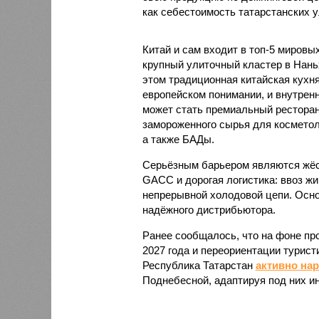
как себестоимость татарстанских у
Китай и сам входит в топ-5 миров
крупный улиточный кластер в Нань
этом традиционная китайская кухня
европейском понимании, и внутренн
может стать премиальный ресторан
замороженного сырья для косметол
а также БАДы.
Серьёзным барьером являются жёст
GACC и дорогая логистика: ввоз жи
непрерывной холодовой цепи. Осно
надёжного дистрибьютора.
Ранее сообщалось, что на фоне пр
2027 года и переориентации турист
Республика Татарстан
активно на
Поднебесной, адаптируя под них и