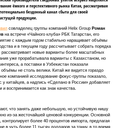
евание ёмкого и перспективного рынка Китая, рассматривая
 потенциально бездонный канал сбыта для своей
астущей продукции.
явил
совладелец группы компаний Helix Group
Роман
ев
на встрече «Чайного клуба» РБК Татарстан, его
иятие с каждым годом стабильно наращивает объёмы
одства и в текущем году рассчитывает собрать порядка
чем рассматривает новые варианты более масштабных
пания уже прорабатывала варианты с Казахстаном, но
интереса, а поставки в Узбекистан показали
 объёмы не столь велики. Китай же видится гораздо
ое компанией исследование фокус-группы показало,
с у китайцев, а надпись «Сделано в России» добавляет
 и воспринимается как знак качества.
ют, что занять даже небольшую, но устойчивую нишу
жно из-за жесточайшей ценовой конкуренции. Основной
, контролирует более 40 процентов импорта, предлагая
е в чуть более 11 тысяч долларов за тонну, в то время