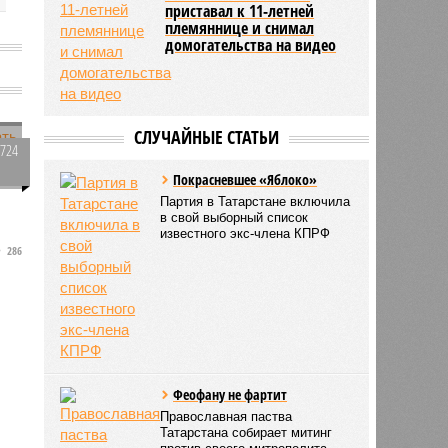
приставал к 11-летней
племяннице и снимал
домогательства на видео
а
СЛУЧАЙНЫЕ СТАТЬИ
2724
0
Покрасневшее «Яблоко»
Партия в Татарстане включила
в свой выборный список
известного экс-члена КПРФ
286
Феофану не фартит
Православная паства
Татарстана собирает митинг