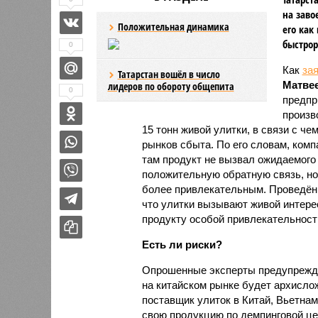
на заво
Положительная динамика
его как
быстрор
0
Как
за
Татарстан вошёл в число
Матве
лидеров по обороту общепита
0
предпр
произв
15 тонн живой улитки, в связи с 
рынков сбыта. По его словам, ком
там продукт не вызвал ожидаемого 
положительную обратную связь, но
более привлекательным. Проведённ
что улитки вызывают живой интере
продукту особой привлекательности
Есть ли риски?
Опрошенные эксперты предупрежда
на китайском рынке будет архисло
поставщик улиток в Китай, Вьетнам
свою продукцию по демпинговой цен