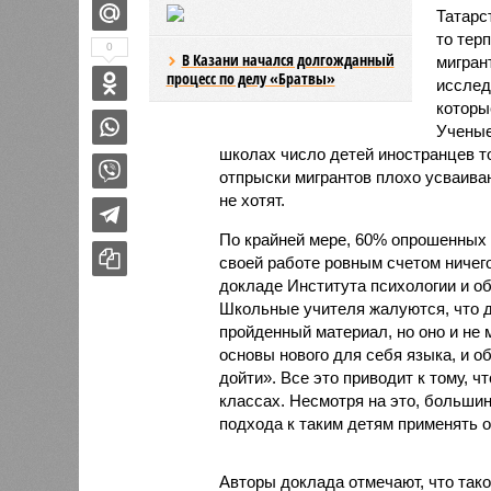
Татарс
то тер
0
В Казани начался долгожданный
мигран
процесс по делу «Братвы»
исслед
которы
Ученые
школах число детей иностранцев то
отпрыски мигрантов плохо усваива
не хотят.
По крайней мере, 60% опрошенных у
своей работе ровным счетом ничег
докладе Института психологии и об
Школьные учителя жалуются, что 
пройденный материал, но оно и не
основы нового для себя языка, и о
дойти». Все это приводит к тому, 
классах. Несмотря на это, больши
подхода к таким детям применять о
Авторы доклада отмечают, что тако