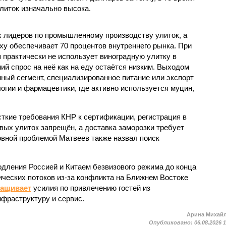
литок изначально высока.
ых лидеров по промышленному производству улиток, а
ху обеспечивает 70 процентов внутреннего рынка. При
 практически не использует виноградную улитку в
ий спрос на неё как на еду остаётся низким. Выходом
ный сегмент, специализированное питание или экспорт
огии и фармацевтики, где активно используется муцин,
кие требования КНР к сертификации, регистрация в
вых улиток запрещён, а доставка заморозки требует
вной проблемой Матвеев также назвал поиск
одления Россией и Китаем безвизового режима до конца
ических потоков из-за конфликта на Ближнем Востоке
ращивает
усилия по привлечению гостей из
нфраструктуру и сервис.
Арина Михай
Опубликовано:
06.08.2026 