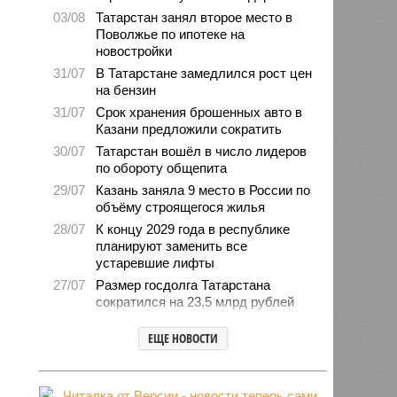
03/08
Татарстан занял второе место в
Поволжье по ипотеке на
новостройки
31/07
В Татарстане замедлился рост цен
на бензин
31/07
Срок хранения брошенных авто в
Казани предложили сократить
30/07
Татарстан вошёл в число лидеров
по обороту общепита
29/07
Казань заняла 9 место в России по
объёму строящегося жилья
28/07
К концу 2029 года в республике
планируют заменить все
устаревшие лифты
27/07
Размер госдолга Татарстана
сократился на 23,5 млрд рублей
27/07
Свыше 2,3 млн «квадратов»
ЕЩЕ НОВОСТИ
нового жилья построили с начала
года в Татарстане
24/07
В Зеленодольске автомобиль
врезался в дерево и загорелся,