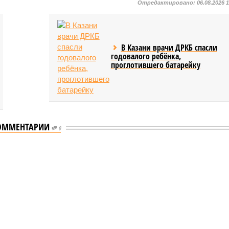
Отредактировано:
06.08.2026 
В Казани врачи ДРКБ спасли
годовалого ребёнка,
проглотившего батарейку
ОММЕНТАРИИ
0
ь сервисы для увеличения турпотока из Китая
для увеличения турпотока из Китая
ть сервисы для увеличения турпотока из Китая (фото: