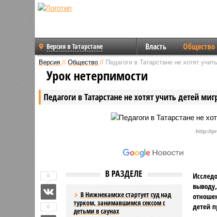
Власть
Общество
Версия в Татарстане
Версия
//
Общество
//
Педагоги в Татарстане не хотят учит
Урок нетерпимости
Педагоги в Татарстане не хотят учить детей миг
http://p
В РАЗДЕЛЕ
Исследо
0
выводу,
В Нижнекамске стартует суд над
отноше
турком, занимавшимся сексом с
детей п
0
детьми в саунах