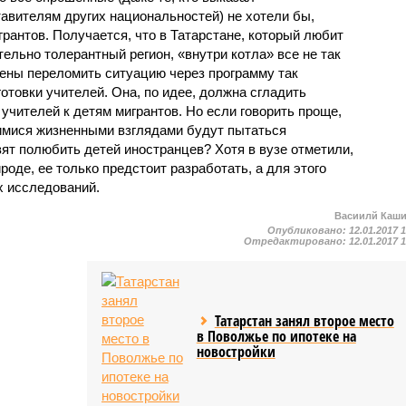
авителям других национальностей) не хотели бы,
грантов. Получается, что в Татарстане, который любит
ельно толерантный регион, «внутри котла» все не так
оены переломить ситуацию через программу так
товки учителей. Она, по идее, должна сгладить
учителей к детям мигрантов. Но если говорить проще,
имися жизненными взглядами будут пытаться
вят полюбить детей иностранцев? Хотя в вузе отметили,
роде, ее только предстоит разработать, а для этого
х исследований.
Васиилй Каш
Опубликовано:
12.01.2017 
Отредактировано:
12.01.2017 
Татарстан занял второе место
в Поволжье по ипотеке на
новостройки