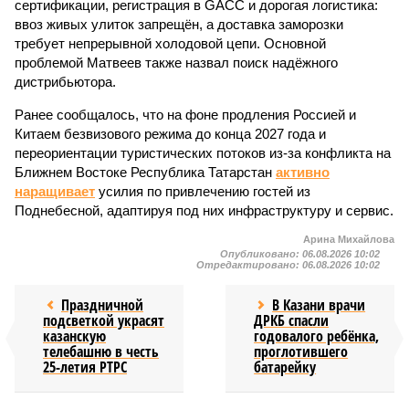
сертификации, регистрация в GACC и дорогая логистика:
ввоз живых улиток запрещён, а доставка заморозки
требует непрерывной холодовой цепи. Основной
проблемой Матвеев также назвал поиск надёжного
дистрибьютора.
Ранее сообщалось, что на фоне продления Россией и
Китаем безвизового режима до конца 2027 года и
переориентации туристических потоков из-за конфликта на
Ближнем Востоке Республика Татарстан
активно
наращивает
усилия по привлечению гостей из
Поднебесной, адаптируя под них инфраструктуру и сервис.
Арина Михайлова
Опубликовано:
06.08.2026 10:02
Отредактировано:
06.08.2026 10:02
Праздничной
В Казани врачи
подсветкой украсят
ДРКБ спасли
казанскую
годовалого ребёнка,
телебашню в честь
проглотившего
25-летия РТРС
батарейку