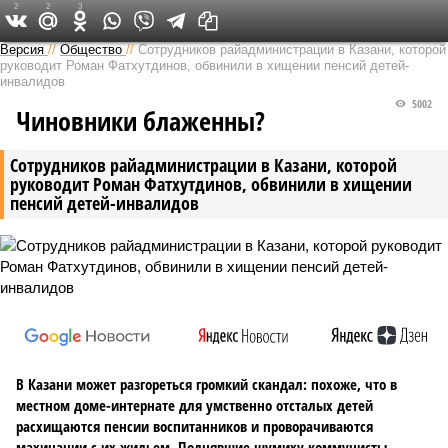
2
2
3
Версия в Татарстане
Версия
//
Общество
//
Сотрудников райадминистрации в Казани, которой
руководит Роман Фатхутдинов, обвинили в хищении пенсий детей-
инвалидов
5002
Чиновники блаженны?
Сотрудников райадминистрации в Казани, которой
руководит Роман Фатхутдинов, обвинили в хищении
пенсий детей-инвалидов
В Казани может разгореться громкий скандал: похоже, что в
местном доме-интернате для умственно отсталых детей
расхищаются пенсии воспитанников и проворачиваются
махинации с их жильем. Поднявшие шумиху коммунисты