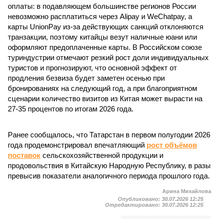
оплаты: в подавляющем большинстве регионов России
невозможно расплатиться через Alipay и WeChatpay, а
карты UnionPay из-за действующих санкций отклоняются
транзакции, поэтому китайцы везут наличные юани или
оформляют предоплаченные карты. В Российском союзе
туриндустрии отмечают резкий рост доли индивидуальных
туристов и прогнозируют, что основной эффект от
продления безвиза будет заметен осенью при
бронированиях на следующий год, а при благоприятном
сценарии количество визитов из Китая может вырасти на
27-35 процентов по итогам 2026 года.
Ранее сообщалось, что Татарстан в первом полугодии 2026
года продемонстрировал впечатляющий
рост объёмов
поставок
сельскохозяйственной продукции и
продовольствия в Китайскую Народную Республику, в разы
превысив показатели аналогичного периода прошлого года.
Арина Михайлова
Опубликовано:
30.07.2026 12:25
Отредактировано:
30.07.2026 12:25