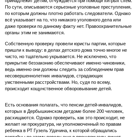
принадлежит детям, отчуждается при помощи хитрых схем.
По сути, описываются серьезные уголовные преступления,
по которым должны плотно работать следователи. Однако
всё указывает на то, что никакого уголовного дела или
даже проверки по данному факту нет. Правоохранительные
органы этим не занимаются.
Собственную проверку провели юристы партии, которые
пришли к выводу: в делах детского дома точно многое не
чисто, но тщательно укрывается. Не исключено, что
прикрытие беззаконию обеспечивают именно чиновники,
ведь именно они должны следить за соблюдением прав
несовершеннолетних инвалидов, страдающих
умственными расстройствами. Но, судя по всему,
происходит кощунственное обворовывание детей.
Есть основания полагать, что пенсии детей-инвалидов,
которых в Дербышкинском детдоме более 200 человек,
расхищаются. Однако проверить, как это происходит, не
желает ни прокуратура, ни уполномоченный по правам
ребенка в РТ Гузель Удачина, к которой обращались
партийцы по этому поводу еще в прошлом году, пишет