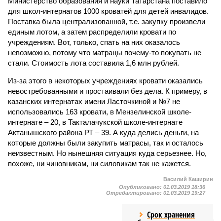
Министерство образования и науки Татарстана поставило
для школ-интернатов 1000 кроватей для детей инвалидов.
Поставка была централизованной, т.е. закупку произвели
единым лотом, а затем распределили кровати по
учреждениям. Вот, только, спать на них оказалось
невозможно, потому что матрацы почему-то покупать не
стали. Стоимость лота составила 1,6 млн рублей.
Из-за этого в некоторых учреждениях кровати оказались
невостребованными и простаивали без дела. К примеру, в
казанских интернатах имени Ласточкиной и №7 не
использовались 163 кровати, в Мензелинской школе-
интернате – 20, в Такталачукской школе-интернате
Актанышского района РТ – 39. А куда делись деньги, на
которые должны были закупить матрасы, так и осталось
неизвестным. Но нынешняя ситуация куда серьезнее. Но,
похоже, ни чиновникам, ни силовикам так не кажется.
Василий Каширин
Опубликовано:
01.03.2019 18:36
Отредактировано:
01.03.2019 19:27
Срок хранения