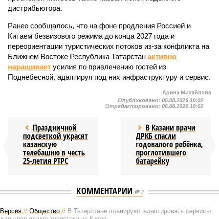
дистрибьютора.
Ранее сообщалось, что на фоне продления Россией и
Китаем безвизового режима до конца 2027 года и
переориентации туристических потоков из-за конфликта на
Ближнем Востоке Республика Татарстан
активно
наращивает
усилия по привлечению гостей из
Поднебесной, адаптируя под них инфраструктуру и сервис.
Арина Михайлова
Опубликовано:
06.08.2026 10:02
Отредактировано:
06.08.2026 10:02
Праздничной
В Казани врачи
подсветкой украсят
ДРКБ спасли
казанскую
годовалого ребёнка,
телебашню в честь
проглотившего
25-летия РТРС
батарейку
КОММЕНТАРИИ
0
Версия
//
Общество
//
В Татарстане планируют адаптировать сервисы
для увеличения турпотока из Китая