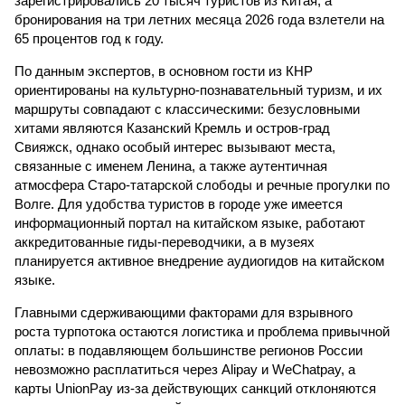
зарегистрировались 20 тысяч туристов из Китая, а
бронирования на три летних месяца 2026 года взлетели на
65 процентов год к году.
По данным экспертов, в основном гости из КНР
ориентированы на культурно-познавательный туризм, и их
маршруты совпадают с классическими: безусловными
хитами являются Казанский Кремль и остров-град
Свияжск, однако особый интерес вызывают места,
связанные с именем Ленина, а также аутентичная
атмосфера Старо-татарской слободы и речные прогулки по
Волге. Для удобства туристов в городе уже имеется
информационный портал на китайском языке, работают
аккредитованные гиды-переводчики, а в музеях
планируется активное внедрение аудиогидов на китайском
языке.
Главными сдерживающими факторами для взрывного
роста турпотока остаются логистика и проблема привычной
оплаты: в подавляющем большинстве регионов России
невозможно расплатиться через Alipay и WeChatpay, а
карты UnionPay из-за действующих санкций отклоняются