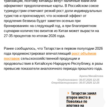
транзакции, поэтому китайцы везут наличные юани или
оформляют предоплаченные карты. В Российском союзе
туриндустрии отмечают резкий рост доли индивидуальных
туристов и прогнозируют, что основной эффект от
продления безвиза будет заметен осенью при
бронированиях на следующий год, а при благоприятном
сценарии количество визитов из Китая может вырасти на
27-35 процентов по итогам 2026 года.
Ранее сообщалось, что Татарстан в первом полугодии 2026
года продемонстрировал впечатляющий
рост объёмов
поставок
сельскохозяйственной продукции и
продовольствия в Китайскую Народную Республику, в разы
превысив показатели аналогичного периода прошлого года.
Арина Михайлова
Опубликовано:
30.07.2026 12:25
Отредактировано:
30.07.2026 12:25
Татарстан занял
второе место в
Поволжье по
ипотеке на