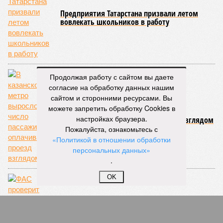
Предприятия Татарстана призвали летом
вовлекать школьников в работу
Продолжая работу с сайтом вы даете
согласие на обработку данных нашим
сайтом и сторонними ресурсами. Вы
можете запретить обработку Cookies в
В казанском метро выросло число
настройках браузера.
пассажиров, оплачивающих проезд взглядом
Пожалуйста, ознакомьтесь с
«Политикой в отношении обработки
персональных данных»
.
OK
ФАС проверит цены на питьевую воду и еду в
аэропортах Татарстана