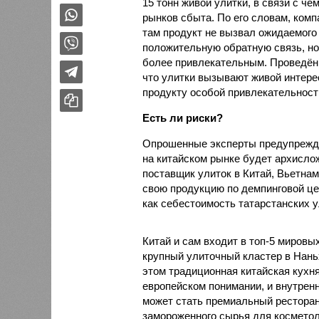
15 тонн живой улитки, в связи с 
рынков сбыта. По его словам, ком
там продукт не вызвал ожидаемого 
положительную обратную связь, но
более привлекательным. Проведённ
что улитки вызывают живой интере
продукту особой привлекательности
Есть ли риски?
Опрошенные эксперты предупрежда
на китайском рынке будет архисло
поставщик улиток в Китай, Вьетнам
свою продукцию по демпинговой цен
как себестоимость татарстанских у
Китай и сам входит в топ-5 миров
крупный улиточный кластер в Нань
этом традиционная китайская кухня
европейском понимании, и внутренн
может стать премиальный ресторан
замороженного сырья для косметол