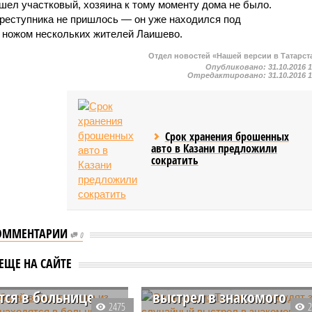
шел участковый, хозяина к тому моменту дома не было.
преступника не пришлось — он уже находился под
ь ножом нескольких жителей Лаишево.
Отдел новостей «Нашей версии в Татарст
Опубликовано:
31.10.2016 
Отредактировано:
31.10.2016 
Срок хранения брошенных
авто в Казани предложили
сократить
ОММЕНТАРИИ
0
огибшей в Египте
Охотника из Татарстана
ЕЩЕ НА САЙТЕ
з Татарстана
осудят за случайный
тся в больнице
выстрел в знакомого
2475