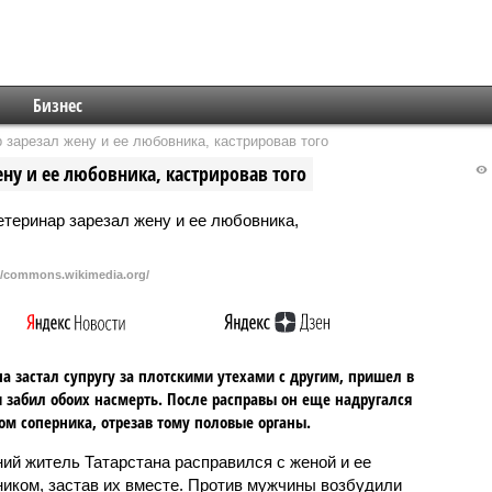
Бизнес
 зарезал жену и ее любовника, кастрировав того
ену и ее любовника, кастрировав того
//commons.wikimedia.org/
 застал супругу за плотскими утехами с другим, пришел в
и забил обоих насмерть. После расправы он еще надругался
ом соперника, отрезав тому половые органы.
ний житель Татарстана расправился с женой и ее
иком, застав их вместе. Против мужчины возбудили