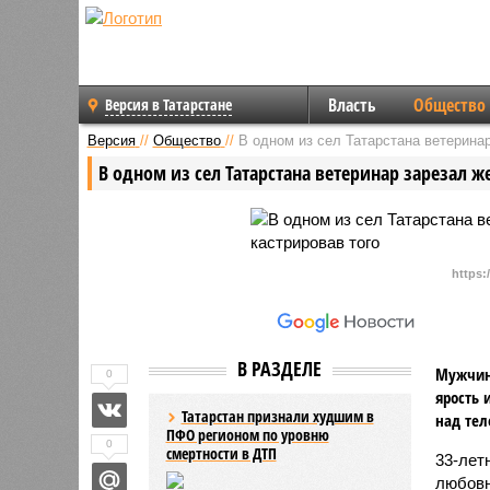
Власть
Общество
Версия в Татарстане
Версия
//
Общество
//
В одном из сел Татарстана ветеринар
В одном из сел Татарстана ветеринар зарезал ж
https:
В РАЗДЕЛЕ
Мужчина
0
ярость 
Татарстан признали худшим в
над тел
ПФО регионом по уровню
0
смертности в ДТП
33-лет
любовн