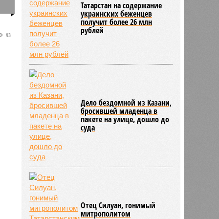
Татарстан на содержание
0
украинских беженцев
получит более 26 млн
рублей
93
а
Дело бездомной из Казани,
бросившей младенца в
пакете на улице, дошло до
суда
Отец Силуан, гонимый
митрополитом