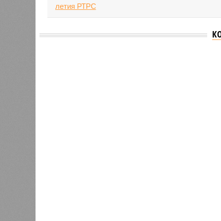
К
Версия
//
Общество
//
В Татарстане планируют адаптироват
Культура и маршруты
В Татарстане планируют адаптировать сервисы 
В Татарстане планируют адаптирова
В РАЗДЕЛЕ
На фоне
0
2027 го
К концу 2029 года в республике
на Ближ
планируют заменить все
усилия 
0
устаревшие лифты