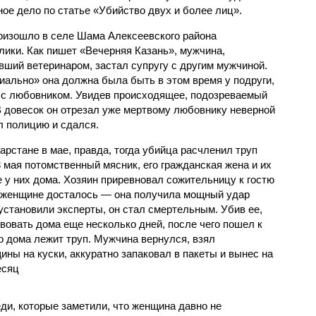
ное дело по статье «Убийство двух и более лиц».
оизошло в селе Шама Алексеевского района
лики. Как пишет «Вечерняя Казань», мужчина,
вший ветеринаром, застал супругу с другим мужчиной.
ально» она должна была быть в этом время у подруги,
 с любовником. Увидев происходящее, подозреваемый
В довесок он отрезал уже мертвому любовнику неверной
л полицию и сдался.
рстане в мае, правда, тогда убийца расчленил труп
3 мая потомственный мясник, его гражданская жена и их
 у них дома. Хозяин приревновал сожительницу к гостю
ой женщине досталось — она получила мощный удар
установили эксперты, он стал смертельным. Убив ее,
вовать дома еще несколько дней, после чего пошел к
о дома лежит труп. Мужчина вернулся, взял
ны на куски, аккуратно запаковал в пакеты и вынес на
есяц
ди, которые заметили, что женщина давно не