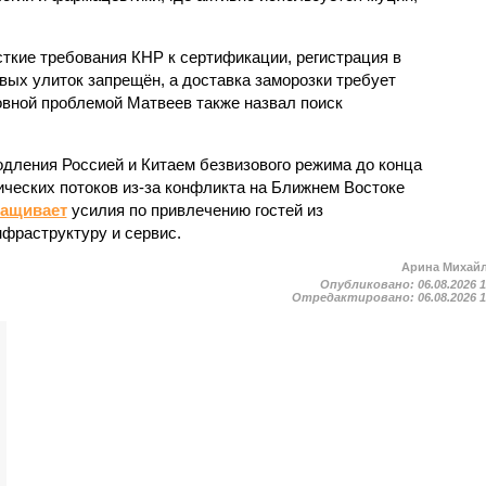
кие требования КНР к сертификации, регистрация в
вых улиток запрещён, а доставка заморозки требует
вной проблемой Матвеев также назвал поиск
одления Россией и Китаем безвизового режима до конца
ических потоков из-за конфликта на Ближнем Востоке
ращивает
усилия по привлечению гостей из
нфраструктуру и сервис.
Арина Михай
Опубликовано:
06.08.2026 
Отредактировано:
06.08.2026 