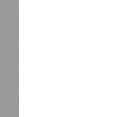
инфраст
Как сл
0
Казань заняла 9 место в России
коллек
по объёму строящегося жилья
зареги
бронир
процент
По данным экспертов, в основном г
познавательный туризм, и их марш
хитами являются Казанский Кремль
вызывают места, связанные с имен
татарской слободы и речные прогул
имеется информационный портал на
переводчики, а в музеях планирует
Главными сдерживающими факторам
и проблема привычной оплаты: в 
расплатиться через Alipay и WeCha
отклоняются транзакции, поэтому 
предоплаченные карты. В Российск
индивидуальных туристов и прогно
будет заметен осенью при брониро