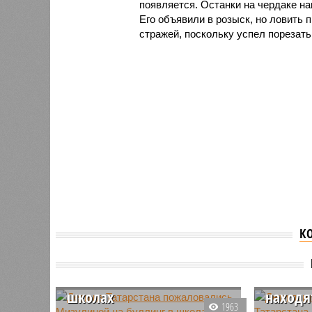
появляется. Останки на чердаке на
Его объявили в розыск, но ловить 
стражей, поскольку успел порезат
К
Дети из Татарстана
пожаловались
Дети п
Мизулиной на буллинг в
пары и
школах
находя
1963