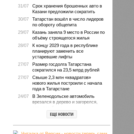
31/07
Срок хранения брошенных авто в
Казани предложили сократить
30/07
Татарстан вошёл в число лидеров
по обороту общепита
29/07
Казань заняла 9 место в России по
объёму строящегося жилья
28/07
К концу 2029 года в республике
планируют заменить все
устаревшие лифты
27/07
Размер госдолга Татарстана
сократился на 23,5 млрд рублей
27/07
Свыше 2,3 млн «квадратов»
нового жилья построили с начала
года в Татарстане
24/07
В Зеленодольске автомобиль
врезался в дерево и загорелся,
есть погибшие
ЕЩЕ НОВОСТИ
24/07
В Татарстане средний возраст
населения составляет 40 лет
23/07
Продажи новых авто
экономкласса в Татарстане