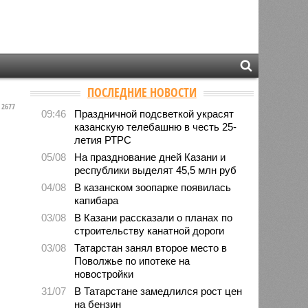
ПОСЛЕДНИЕ НОВОСТИ
2677
09:46
Праздничной подсветкой украсят
казанскую телебашню в честь 25-
летия РТРС
05/08
На празднование дней Казани и
республики выделят 45,5 млн руб
04/08
В казанском зоопарке появилась
капибара
03/08
В Казани рассказали о планах по
строительству канатной дороги
03/08
Татарстан занял второе место в
Поволжье по ипотеке на
новостройки
31/07
В Татарстане замедлился рост цен
на бензин