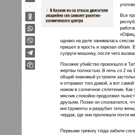
уголов
0
В Казани из-за отказа двигателя
аварийно сел самолет ракетно-
Все пр
космического центра
респуб
работа
«Офици
однако на деле занималась сексом
пришел в ярость и зарезал обоих. 
супруги мошонку, после чего вызва
Похожее убийство произошло в Тата
жертвы полностью. В ночь со 2 на 
общий знакомый устроили застолье
и отправил того домой, а вот сам
ножом в солнечное сплетение. Как 
мясник спокойно продолжил пьянст
друзьям. Позже он спохватился, чт
инструменты и разрубил тело женщи
чердак, где они пролежали почти м
Первыми тревогу тогда забили сосе