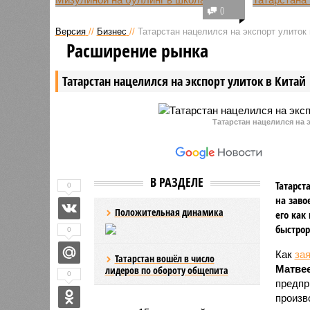
Директор «Лиги безопасного
Двое дет
0
интернета» Екатерина Мизулина
Татарста
Версия
//
Бизнес
//
Татарстан нацелился на экспорт улиток 
обнародовала несколько
погибших
Расширение рынка
обращений от школьников,
крушении
столкнувшихся с буллингом,
Хургады,
Татарстан нацелился на экспорт улиток в Китай
среди которых оказались и
находить
истории из Татарстана.
больнице
Татарстан нацелился на э
В РАЗДЕЛЕ
Татарст
0
на заво
Положительная динамика
его как
быстрор
0
Как
за
Татарстан вошёл в число
Матве
лидеров по обороту общепита
0
предпр
произв