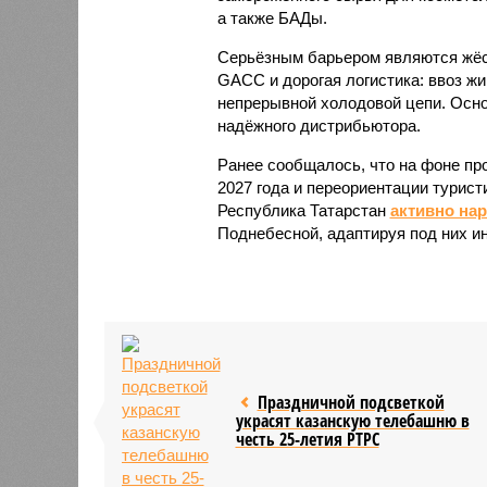
а также БАДы.
Серьёзным барьером являются жёст
GACC и дорогая логистика: ввоз жи
непрерывной холодовой цепи. Осно
надёжного дистрибьютора.
Ранее сообщалось, что на фоне пр
2027 года и переориентации турист
Республика Татарстан
активно на
Поднебесной, адаптируя под них и
Праздничной подсветкой
украсят казанскую телебашню в
честь 25-летия РТРС