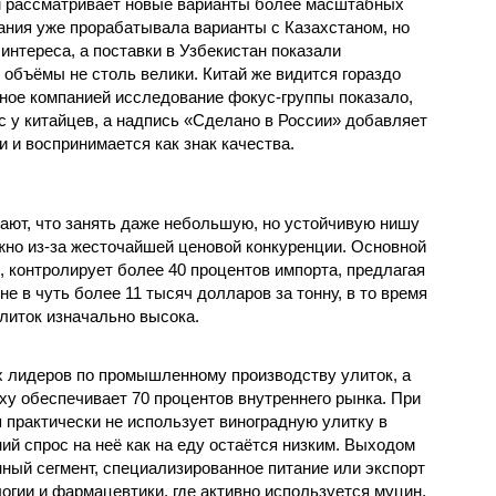
чем рассматривает новые варианты более масштабных
пания уже прорабатывала варианты с Казахстаном, но
интереса, а поставки в Узбекистан показали
 объёмы не столь велики. Китай же видится гораздо
ое компанией исследование фокус-группы показало,
с у китайцев, а надпись «Сделано в России» добавляет
 и воспринимается как знак качества.
ют, что занять даже небольшую, но устойчивую нишу
жно из-за жесточайшей ценовой конкуренции. Основной
, контролирует более 40 процентов импорта, предлагая
е в чуть более 11 тысяч долларов за тонну, в то время
литок изначально высока.
ых лидеров по промышленному производству улиток, а
ху обеспечивает 70 процентов внутреннего рынка. При
 практически не использует виноградную улитку в
ий спрос на неё как на еду остаётся низким. Выходом
ный сегмент, специализированное питание или экспорт
огии и фармацевтики, где активно используется муцин,