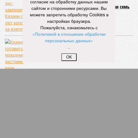
согласие на обработку данных нашим
сайтом и сторонними ресурсами. Вы
РТ вошла в топ-5 регионов по количеству
можете запретить обработку Cookies в
вакансий в медицине
настройках браузера.
Пожалуйста, ознакомьтесь с
1
«Политикой в отношении обработки
персональных данных»
.
OK
Суд назначил экс-зампрокурора Казани семь
лет колонии за взятку
1
День молодёжи