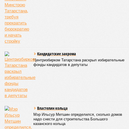
СЛУЧАЙНЫЕ СТАТЬИ
Татары «заволокитили» удмуртов
Обманутые дольщики в Казани вышли с пикетами
к Минстрою Татарстана, требуя прекратить
бюрократию и начать стройку
Кандидатские закрома
Центризбирком Татарстана раскрыл избирательные
фонды кандидатов в депутаты