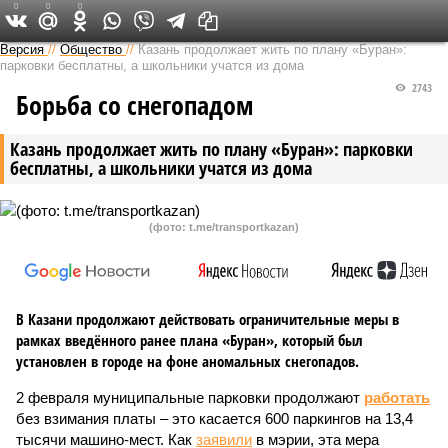
0
0
0
Версия в Татарстане
Версия
//
Общество
//
Казань продолжает жить по плану «Буран»:
парковки бесплатны, а школьники учатся из дома
2743
Борьба со снегопадом
Казань продолжает жить по плану «Буран»: парковки
бесплатны, а школьники учатся из дома
(фото: t.me/transportkazan)
В Казани продолжают действовать ограничительные меры в
рамках введённого ранее плана «Буран», который был
установлен в городе на фоне аномальных снегопадов.
2 февраля муниципальные парковки продолжают
работать
без взимания платы – это касается 600 паркингов на 13,4
тысячи машино-мест. Как
заявили
в мэрии, эта мера