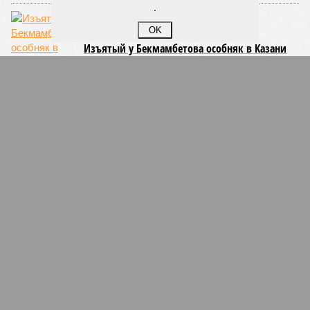
.
OK
Изъятый у Бекмамбетова особняк в Казани
продадут с молотка
СЛУЧАЙНЫЕ СТАТЬИ
МЧС-активность
МЧС Татарстана пытается «выдернуть» квартиры в
одноименном жилом комплексе, что возводил
горе-строитель Анатолий Ливада