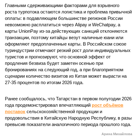
Главными сдерживающими факторами для взрывного
роста турпотока остаются логистика и проблема привычной
оплаты: в подавляющем большинстве регионов России
невозможно расплатиться через Alipay и WeChatpay, а
карты UnionPay из-за действующих санкций отклоняются
транзакции, поэтому китайцы везут наличные юани или
оформляют предоплаченные карты. В Российском союзе
туриндустрии отмечают резкий рост доли индивидуальных
туристов и прогнозируют, что основной эффект от
продления безвиза будет заметен осенью при
бронированиях на следующий год, а при благоприятном
сценарии количество визитов из Китая может вырасти на
27-35 процентов по итогам 2026 года.
Ранее сообщалось, что Татарстан в первом полугодии 2026
года продемонстрировал впечатляющий
рост объёмов
поставок
сельскохозяйственной продукции и
продовольствия в Китайскую Народную Республику, в разы
превысив показатели аналогичного периода прошлого года.
Арина Михайлова