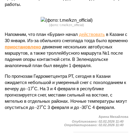
работы.
(фото: t.me/kzn_official)
Напомним, что план «Буран» начал
действовать
в Казани с
30 января. Из-за обильного снегопада тогда было временно
приостановлено
движение нескольких автобусных
маршрутов, а также троллейбусного маршрута №1 после
падения опоры контактной сети. В Зеленодольске
аналогичный план был введён 1 февраля.
По прогнозам Гидрометцентра РТ, сегодня в Казани
ожидается небольшой и умеренный снег с похолоданием к
вечеру до -17˚С. На 3 и 4 февраля в республике
прогнозируется снег, местами сильный на востоке, с
метелью в отдельных районах. Ночные температуры могут
опуститься до -27˚С 3 февраля и до -30˚С 4 февраля.
Арина Михайлова
Опубликовано:
02.02.2026 11:40
Отредактировано:
02.02.2026 11:40