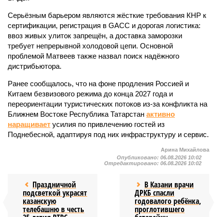
Серьёзным барьером являются жёсткие требования КНР к
сертификации, регистрация в GACC и дорогая логистика:
ввоз живых улиток запрещён, а доставка заморозки
требует непрерывной холодовой цепи. Основной
проблемой Матвеев также назвал поиск надёжного
дистрибьютора.
Ранее сообщалось, что на фоне продления Россией и
Китаем безвизового режима до конца 2027 года и
переориентации туристических потоков из-за конфликта на
Ближнем Востоке Республика Татарстан
активно
наращивает
усилия по привлечению гостей из
Поднебесной, адаптируя под них инфраструктуру и сервис.
Арина Михайлова
Опубликовано:
06.08.2026 10:02
Отредактировано:
06.08.2026 10:02
Праздничной
В Казани врачи
подсветкой украсят
ДРКБ спасли
казанскую
годовалого ребёнка,
телебашню в честь
проглотившего