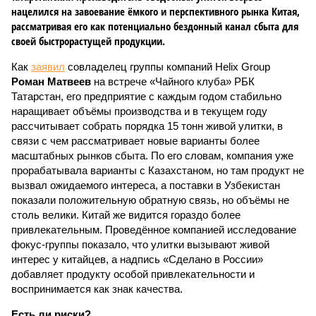
нацелился на завоевание ёмкого и перспективного рынка Китая,
рассматривая его как потенциально бездонный канал сбыта для
своей быстрорастущей продукции.
Как
заявил
совладелец группы компаний Helix Group
Роман Матвеев
на встрече «Чайного клуба» РБК
Татарстан, его предприятие с каждым годом стабильно
наращивает объёмы производства и в текущем году
рассчитывает собрать порядка 15 тонн живой улитки, в
связи с чем рассматривает новые варианты более
масштабных рынков сбыта. По его словам, компания уже
прорабатывала варианты с Казахстаном, но там продукт не
вызвал ожидаемого интереса, а поставки в Узбекистан
показали положительную обратную связь, но объёмы не
столь велики. Китай же видится гораздо более
привлекательным. Проведённое компанией исследование
фокус-группы показало, что улитки вызывают живой
интерес у китайцев, а надпись «Сделано в России»
добавляет продукту особой привлекательности и
воспринимается как знак качества.
Есть ли риски?