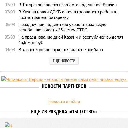
1407
Культура и маршруты
В Татарстане планируют адаптировать сервисы для
увеличения турпотока из Китая
В Татарстане планируют адаптировать сервисы для увеличения
турпотока из Китая (фото: pxhere.com)
На фоне продления Россией и Китаем безвизового режима до
конца 2027 года и переориентации туристических потоков из-за
конфликта на Ближнем Востоке Республика Татарстан активно
наращивает усилия по привлечению гостей из Поднебесной,
адаптируя под них инфраструктуру и сервис.
Как следует из
материалов
РБК Татарстан, в 2025 году в
коллективных средствах размещения региона