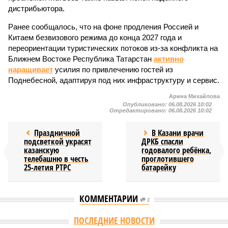
дистрибьютора.
Ранее сообщалось, что на фоне продления Россией и
Китаем безвизового режима до конца 2027 года и
переориентации туристических потоков из-за конфликта на
Ближнем Востоке Республика Татарстан
активно
наращивает
усилия по привлечению гостей из
Поднебесной, адаптируя под них инфраструктуру и сервис.
Арина Михайлова
Опубликовано:
06.08.2026 10:02
Отредактировано:
06.08.2026 10:02
Праздничной
В Казани врачи
подсветкой украсят
ДРКБ спасли
казанскую
годовалого ребёнка,
телебашню в честь
проглотившего
25-летия РТРС
батарейку
КОММЕНТАРИИ
0
Версия
//
Общество
//
В Татарстане планируют адаптировать сервисы
для увеличения турпотока из Китая