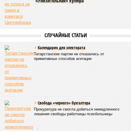
новостройки
КОММЕНТАРИИ
0
ПОСЛЕДНИЕ НОВОСТИ
07/08
В Татарстане впервые за лето подешевел бензин
07/08
В Казани врачи ДРКБ спасли годовалого ребёнка,
проглотившего батарейку
06/08
Праздничной подсветкой украсят казанскую
телебашню в честь 25-летия РТРС
05/08
На празднование дней Казани и республики выделят
45,5 млн руб
04/08
В казанском зоопарке появилась капибара
ЕЩЕ НОВОСТИ
НОВОСТИ ПАРТНЕРОВ