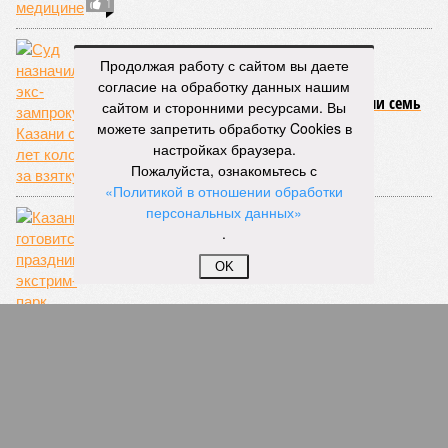
Продолжая работу с сайтом вы даете
согласие на обработку данных нашим
сайтом и сторонними ресурсами. Вы
можете запретить обработку Cookies в
настройках браузера.
Минниханов не отпустил в Госдуму министра
Пожалуйста, ознакомьтесь с
сельского хозяйства Татарстана Ахметова
«Политикой в отношении обработки
персональных данных»
.
OK
За маньяка, убивающего старушек в
Татарстане и Поволжье, МВД предлагает 3
млн рублей