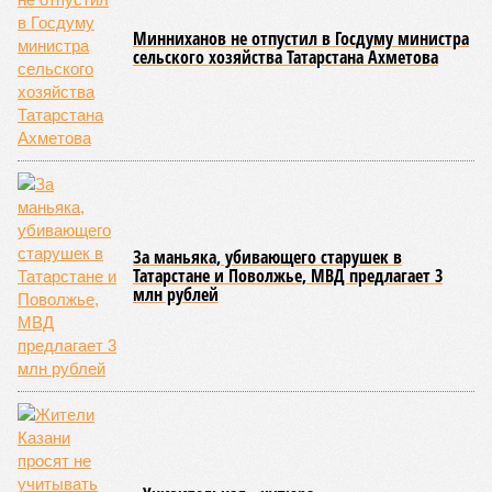
транзакции, поэтому китайцы везут наличные юани или
оформляют предоплаченные карты. В Российском союзе
туриндустрии отмечают резкий рост доли индивидуальных
туристов и прогнозируют, что основной эффект от
продления безвиза будет заметен осенью при
бронированиях на следующий год, а при благоприятном
сценарии количество визитов из Китая может вырасти на
27-35 процентов по итогам 2026 года.
Ранее сообщалось, что Татарстан в первом полугодии 2026
года продемонстрировал впечатляющий
рост объёмов
поставок
сельскохозяйственной продукции и
продовольствия в Китайскую Народную Республику, в разы
превысив показатели аналогичного периода прошлого года.
Арина Михайлова
Опубликовано:
30.07.2026 12:25
Отредактировано:
30.07.2026 12:25
Татарстан занял
второе место в
Поволжье по
ипотеке на