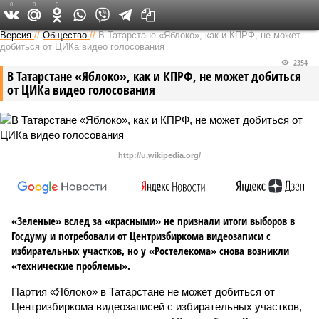
0
0
0
Версия в Татарстане
Версия
//
Общество
//
В Татарстане «Яблоко», как и КПРФ, не может
добиться от ЦИКа видео голосования
2354
В Татарстане «Яблоко», как и КПРФ, не может добиться
от ЦИКа видео голосования
http://u.wikipedia.org/
«Зеленые» вслед за «красными» не признали итоги выборов в
Госдуму и потребовали от Центризбиркома видеозаписи с
избирательных участков, но у «Ростелекома» снова возникли
«технические проблемы».
Партия «Яблоко» в Татарстане не может добиться от
Центризбиркома видеозаписей с избирательных участков,