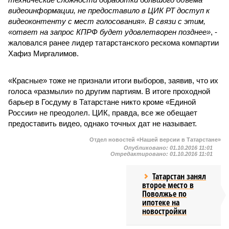
видеоинформации, не предоставило в ЦИК РТ доступ к
видеоконтенту с мест голосования». В связи с этим,
«ответ на запрос КПРФ будет удовлетворен позднее»
, -
жаловался ранее лидер татарстанского рескома компартии
Хафиз Миргалимов.
«Красные» тоже не признали итоги выборов, заявив, что их
голоса «размыли» по другим партиям. В итоге проходной
барьер в Госдуму в Татарстане никто кроме «Единой
России» не преодолел. ЦИК, правда, все же обещает
предоставить видео, однако точных дат не называет.
Отдел новостей «Нашей версии в Татарстане»
Опубликовано:
01.10.2016 11:01
Отредактировано:
01.10.2016 11:01
Татарстан занял
второе место в
Поволжье по
ипотеке на
новостройки