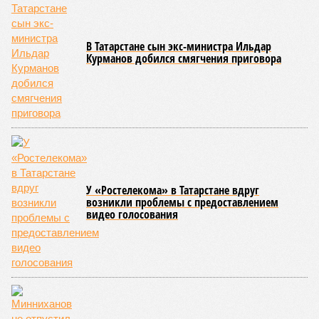
зарегистрировались 20 тысяч туристов из Китая, а
бронирования на три летних месяца 2026 года взлетели на
65 процентов год к году.
По данным экспертов, в основном гости из КНР
ориентированы на культурно-познавательный туризм, и их
маршруты совпадают с классическими: безусловными
хитами являются Казанский Кремль и остров-град
Свияжск, однако особый интерес вызывают места,
связанные с именем Ленина, а также аутентичная
атмосфера Старо-татарской слободы и речные прогулки по
Волге. Для удобства туристов в городе уже имеется
информационный портал на китайском языке, работают
аккредитованные гиды-переводчики, а в музеях
планируется активное внедрение аудиогидов на китайском
языке.
Главными сдерживающими факторами для взрывного
роста турпотока остаются логистика и проблема привычной
оплаты: в подавляющем большинстве регионов России
невозможно расплатиться через Alipay и WeChatpay, а
карты UnionPay из-за действующих санкций отклоняются