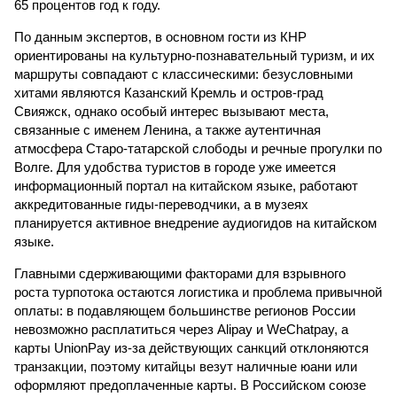
65 процентов год к году.
По данным экспертов, в основном гости из КНР
ориентированы на культурно-познавательный туризм, и их
маршруты совпадают с классическими: безусловными
хитами являются Казанский Кремль и остров-град
Свияжск, однако особый интерес вызывают места,
связанные с именем Ленина, а также аутентичная
атмосфера Старо-татарской слободы и речные прогулки по
Волге. Для удобства туристов в городе уже имеется
информационный портал на китайском языке, работают
аккредитованные гиды-переводчики, а в музеях
планируется активное внедрение аудиогидов на китайском
языке.
Главными сдерживающими факторами для взрывного
роста турпотока остаются логистика и проблема привычной
оплаты: в подавляющем большинстве регионов России
невозможно расплатиться через Alipay и WeChatpay, а
карты UnionPay из-за действующих санкций отклоняются
транзакции, поэтому китайцы везут наличные юани или
оформляют предоплаченные карты. В Российском союзе