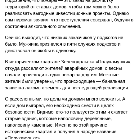
подозрение, что пожары — это заказ на расчистку
территорий от старых домов, чтобы там можно было
реализовать выгодные инвестиционные проекты. Однако
сам пироман заявил, что преступления совершал, будучи в
состоянии алкогольного опьянения.
Сейчас выходит, что никаких заказчиков у поджогов не
было. Мужчина признался в пяти случаях поджогов и
действовал он якобы в одиночку.
В историческом квартале Зеленодольска «Полукамушки»,
откуда расселяют жителей аварийных домов, с весны
начали происходить один пожар за другим. Местные
жители были уверены, что происходящее — банальная
зачистка лакомых земель для последующей реализации.
С расселенными, но целыми домами много волокиты. А
если дом выгорел, его необходимо снести в целях
безопасности. Видимо, кто-то пользуется этим и сжигает
старые здания, которые наполовину деревянные,
наполовину каменные. Именно по этой причине
исторический квартал и получил в народе название
«Полукамушки».