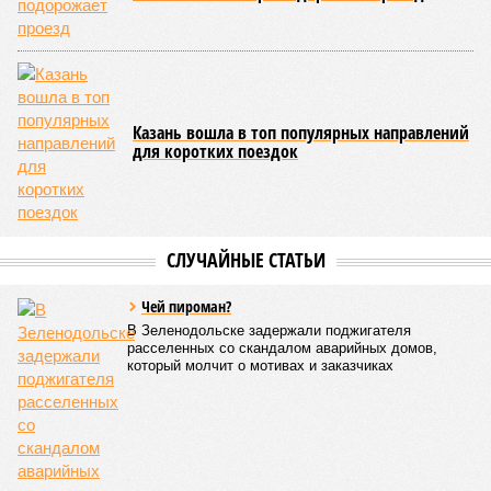
туриндустрии отмечают резкий рост доли индивидуальных
туристов и прогнозируют, что основной эффект от
продления безвиза будет заметен осенью при
бронированиях на следующий год, а при благоприятном
сценарии количество визитов из Китая может вырасти на
27-35 процентов по итогам 2026 года.
Ранее сообщалось, что Татарстан в первом полугодии 2026
года продемонстрировал впечатляющий
рост объёмов
поставок
сельскохозяйственной продукции и
продовольствия в Китайскую Народную Республику, в разы
превысив показатели аналогичного периода прошлого года.
Арина Михайлова
Опубликовано:
30.07.2026 12:25
Отредактировано:
30.07.2026 12:25
Татарстан занял
второе место в
Поволжье по
ипотеке на
новостройки