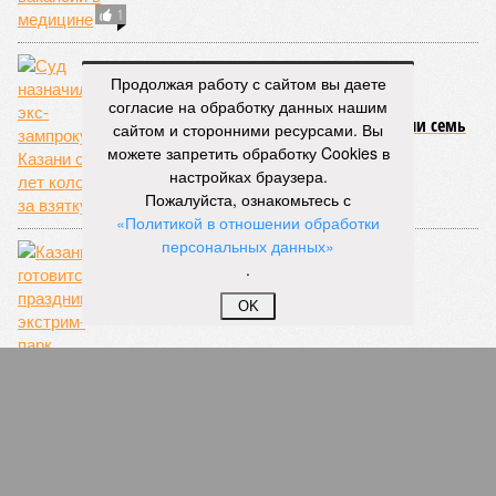
Продолжая работу с сайтом вы даете
согласие на обработку данных нашим
сайтом и сторонними ресурсами. Вы
В Казани с 1 января подорожает проезд
можете запретить обработку Cookies в
настройках браузера.
Пожалуйста, ознакомьтесь с
«Политикой в отношении обработки
персональных данных»
.
Казань вошла в топ популярных направлений
для коротких поездок
OK
СЛУЧАЙНЫЕ СТАТЬИ
Чей пироман?
В Зеленодольске задержали поджигателя
расселенных со скандалом аварийных домов,