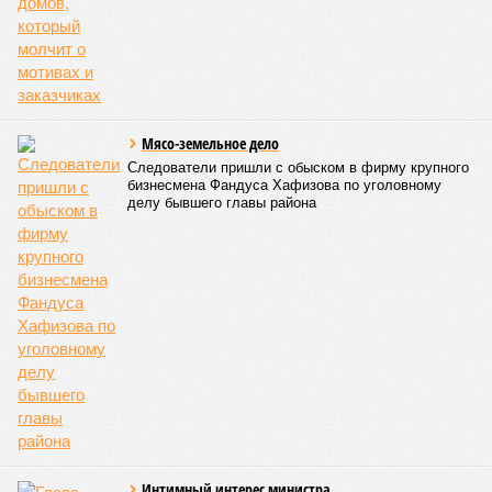
КОММЕНТАРИИ
0
ПОСЛЕДНИЕ НОВОСТИ
07/08
В Татарстане впервые за лето подешевел бензин
07/08
В Казани врачи ДРКБ спасли годовалого ребёнка,
проглотившего батарейку
06/08
Праздничной подсветкой украсят казанскую
телебашню в честь 25-летия РТРС
05/08
На празднование дней Казани и республики выделят
45,5 млн руб
04/08
В казанском зоопарке появилась капибара
ЕЩЕ НОВОСТИ
НОВОСТИ ПАРТНЕРОВ
Новости smi2.ru