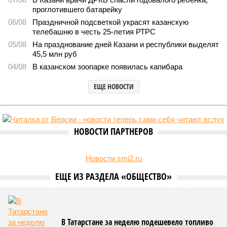
В Татарстане планируют адаптировать сервисы для
увеличения турпотока из Китая
В Татарстане планируют адаптировать сервисы для увеличения
турпотока из Китая (фото: pxhere.com)
На фоне продления Россией и Китаем безвизового режима до
конца 2027 года и переориентации туристических потоков из-за
конфликта на Ближнем Востоке Республика Татарстан активно
наращивает усилия по привлечению гостей из Поднебесной,
адаптируя под них инфраструктуру и сервис.
Как следует из
материалов
РБК Татарстан, в 2025 году в
коллективных средствах размещения региона
зарегистрировались 20 тысяч туристов из Китая, а
бронирования на три летних месяца 2026 года взлетели на