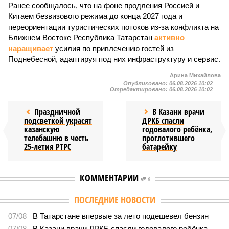
Ранее сообщалось, что на фоне продления Россией и
Китаем безвизового режима до конца 2027 года и
переориентации туристических потоков из-за конфликта на
Ближнем Востоке Республика Татарстан
активно
наращивает
усилия по привлечению гостей из
Поднебесной, адаптируя под них инфраструктуру и сервис.
Арина Михайлова
Опубликовано:
06.08.2026 10:02
Отредактировано:
06.08.2026 10:02
Праздничной
В Казани врачи
подсветкой украсят
ДРКБ спасли
казанскую
годовалого ребёнка,
телебашню в честь
проглотившего
25-летия РТРС
батарейку
КОММЕНТАРИИ
0
Версия
//
Общество
//
В Татарстане планируют адаптировать сервисы
для увеличения турпотока из Китая
1298
Культура и маршруты