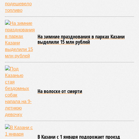
65 процентов год к году.
По данным экспертов, в основном гости из КНР
ориентированы на культурно-познавательный туризм, и их
маршруты совпадают с классическими: безусловными
хитами являются Казанский Кремль и остров-град
Свияжск, однако особый интерес вызывают места,
связанные с именем Ленина, а также аутентичная
атмосфера Старо-татарской слободы и речные прогулки по
Волге. Для удобства туристов в городе уже имеется
информационный портал на китайском языке, работают
аккредитованные гиды-переводчики, а в музеях
планируется активное внедрение аудиогидов на китайском
языке.
Главными сдерживающими факторами для взрывного
роста турпотока остаются логистика и проблема привычной
оплаты: в подавляющем большинстве регионов России
невозможно расплатиться через Alipay и WeChatpay, а
карты UnionPay из-за действующих санкций отклоняются
транзакции, поэтому китайцы везут наличные юани или
оформляют предоплаченные карты. В Российском союзе