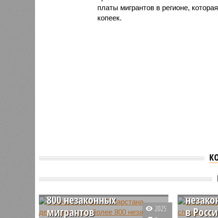
платы мигрантов в регионе, которая
копеек.
К
С начала года из
Около 
Татарстана
мигран
депортировали более
спецрее
800 незаконных
незако
2025
мигрантов
в Росс