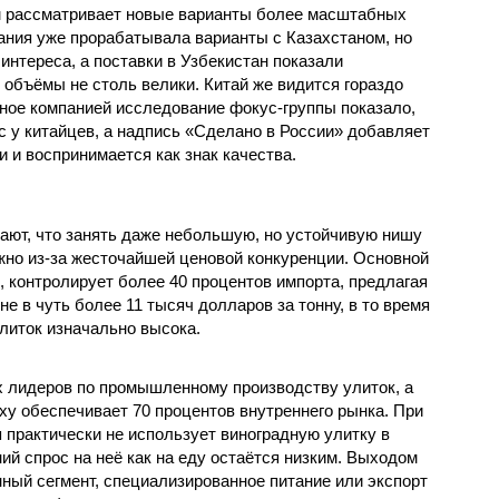
чем рассматривает новые варианты более масштабных
пания уже прорабатывала варианты с Казахстаном, но
интереса, а поставки в Узбекистан показали
 объёмы не столь велики. Китай же видится гораздо
ое компанией исследование фокус-группы показало,
с у китайцев, а надпись «Сделано в России» добавляет
 и воспринимается как знак качества.
ют, что занять даже небольшую, но устойчивую нишу
жно из-за жесточайшей ценовой конкуренции. Основной
, контролирует более 40 процентов импорта, предлагая
е в чуть более 11 тысяч долларов за тонну, в то время
литок изначально высока.
ых лидеров по промышленному производству улиток, а
ху обеспечивает 70 процентов внутреннего рынка. При
 практически не использует виноградную улитку в
ий спрос на неё как на еду остаётся низким. Выходом
ный сегмент, специализированное питание или экспорт