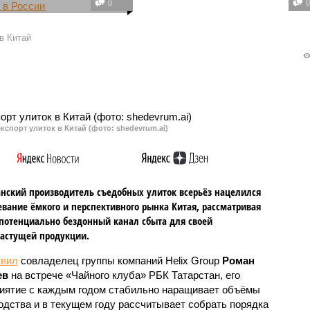
0
щили в УВМ МВД по
поисках справедливости дошли
ке, около половины
до руководителя СК России
в Китай
х в реестр – мужчины
Александра Бастрыкина. Итогом
собного возраста, у
их визита стало сокращение
нет документов,
штата республиканского
дающих законное
следственного комитета.
ие в РФ и право на
кспорт улиток в Китай (фото: shedevrum.ai)
анский производитель съедобных улиток всерьёз нацелился
евание ёмкого и перспективного рынка Китая, рассматривая
 потенциально бездонный канал сбыта для своей
астущей продукции.
явил
совладелец группы компаний Helix Group
Роман
ев
на встрече «Чайного клуба» РБК Татарстан, его
иятие с каждым годом стабильно наращивает объёмы
одства и в текущем году рассчитывает собрать порядка