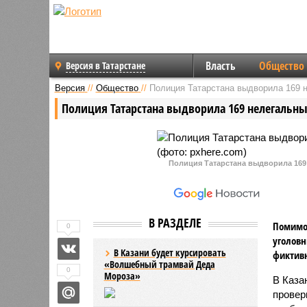
Власть
Общество
Версия в Татарстане
Версия
//
Общество
//
Полиция Татарстана выдворила 169 н
Полиция Татарстана выдворила 169 нелегальны
Полиция Татарстана выдворила 169 
В РАЗДЕЛЕ
Помимо 
0
уголовн
В Казани будет курсировать
фиктивн
«Волшебный трамвай Деда
0
Мороза»
В Каза
провер