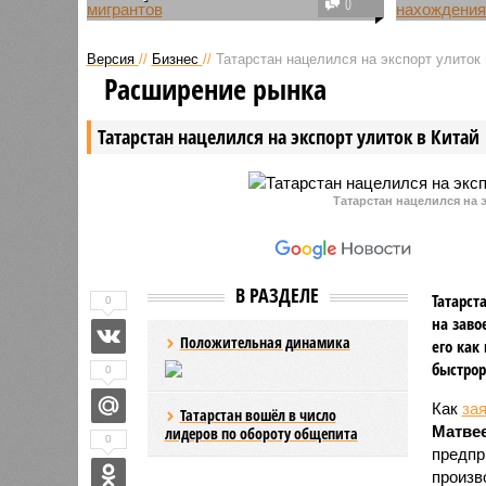
0
Согласно данным управления
Как сооб
федеральной службы судебных
республи
Версия
//
Бизнес
//
Татарстан нацелился на экспорт улиток 
приставов (ФССП) России по РТ,
внесённы
Расширение рынка
с начала года из республики
трудоспо
депортировали более 800
которых 
Татарстан нацелился на экспорт улиток в Китай
незаконных мигрантов.
подтверж
пребыван
работу.
Татарстан нацелился на э
В РАЗДЕЛЕ
Татарст
0
на заво
Положительная динамика
его как
быстрор
0
Как
за
Татарстан вошёл в число
Матве
лидеров по обороту общепита
0
предпр
произв