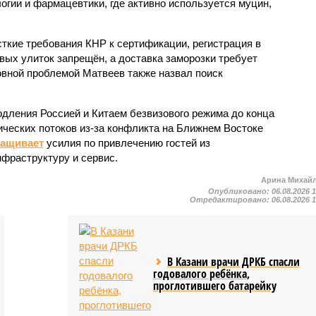
огии и фармацевтики, где активно используется муцин,
кие требования КНР к сертификации, регистрация в
вых улиток запрещён, а доставка заморозки требует
вной проблемой Матвеев также назвал поиск
одления Россией и Китаем безвизового режима до конца
ических потоков из-за конфликта на Ближнем Востоке
ращивает
усилия по привлечению гостей из
нфраструктуру и сервис.
Арина Михай
Опубликовано:
06.08.2026 
Отредактировано:
06.08.2026 
В Казани врачи ДРКБ спасли
годовалого ребёнка,
проглотившего батарейку