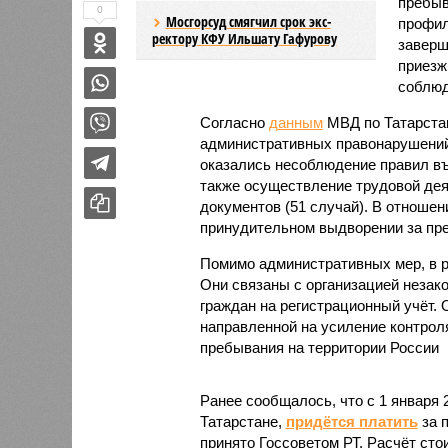
пребыв
0
Мосгорсуд смягчил срок экс-
профил
ректору КФУ Ильшату Гафурову
заверш
приезж
соблюд
Согласно
данным
МВД по Татарстан
административных правонарушени
оказались несоблюдение правил въе
также осуществление трудовой де
документов (51 случай). В отноше
принудительном выдворении за пр
Помимо административных мер, в р
Они связаны с организацией незак
граждан на регистрационный учёт.
направленной на усиление контрол
пребывания на территории России
Ранее сообщалось, что с 1 января
Татарстане,
придётся платить
за 
принято Госсоветом РТ. Расчёт сто