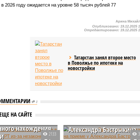
 в 2026 году ожидается на уровне 58 тысяч рублей 77
Арина Михай
Опубликовано:
19.12.2025 
Отредактировано:
19.12.2025 
Татарстан занял второе место
в Поволжье по ипотеке на
новостройки
ОММЕНТАРИИ
0
10 тысяч
тов попали в
Две семьи из Татарстана
ЕЩЕ НА САЙТЕ
стр в РТ из-за
побывали на приеме у
нного нахождения
Александра Бастрыкина
2133
ии
Две семьи из Татарстана в