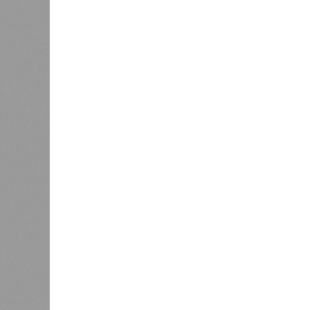
инфраст
Как сл
0
Казань заняла 9 место в России
коллек
по объёму строящегося жилья
зареги
бронир
процент
По данным экспертов, в основном г
познавательный туризм, и их марш
хитами являются Казанский Кремль
вызывают места, связанные с имен
татарской слободы и речные прогул
имеется информационный портал на
переводчики, а в музеях планирует
Главными сдерживающими факторам
и проблема привычной оплаты: в 
расплатиться через Alipay и WeCha
отклоняются транзакции, поэтому 
предоплаченные карты. В Российск
индивидуальных туристов и прогно