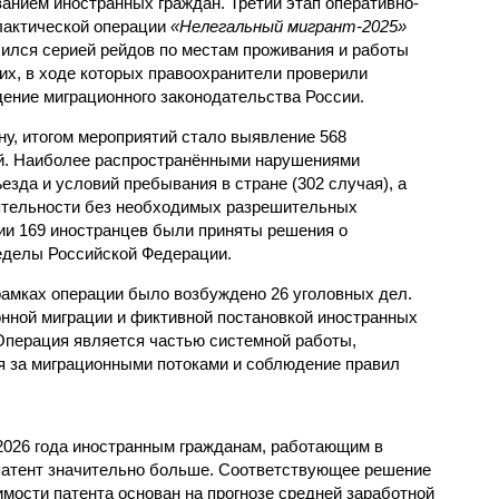
анием иностранных граждан. Третий этап оперативно-
актической операции
«Нелегальный мигрант-2025»
ился серией рейдов по местам проживания и работы
их, в ходе которых правоохранители проверили
ение миграционного законодательства России.
у, итогом мероприятий стало выявление 568
й. Наиболее распространёнными нарушениями
зда и условий пребывания в стране (302 случая), а
ятельности без необходимых разрешительных
нии 169 иностранцев были приняты решения о
еделы Российской Федерации.
амках операции было возбуждено 26 уголовных дел.
онной миграции и фиктивной постановкой иностранных
 Операция является частью системной работы,
я за миграционными потоками и соблюдение правил
 2026 года иностранным гражданам, работающим в
патент значительно больше. Соответствующее решение
имости патента основан на прогнозе средней заработной