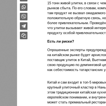
15 тонн живой улитки, в связи с 
рынков сбыта. По его словам, ком
там продукт не вызвал ожидаемого 
положительную обратную связь, но
более привлекательным. Проведённ
что улитки вызывают живой интере
продукту особой привлекательности
Есть ли риски?
Опрошенные эксперты предупрежда
на китайском рынке будет архисло
поставщик улиток в Китай, Вьетнам
свою продукцию по демпинговой цен
как себестоимость татарстанских у
Китай и сам входит в топ-5 миров
крупный улиточный кластер в Нань
этом традиционная китайская кухня
европейском понимании, и внутренн
может стать премиальный ресторан