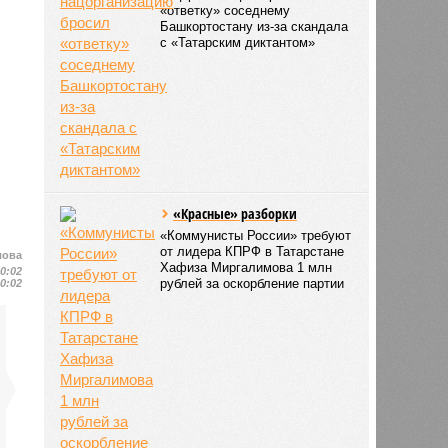
«ответку» соседнему
Башкортостану из-за скандала
с «Татарским диктантом»
«Красные» разборки
«Коммунисты России» требуют
от лидера КПРФ в Татарстане
лова
Хафиза Миргалимова 1 млн
10:02
рублей за оскорбление партии
10:02