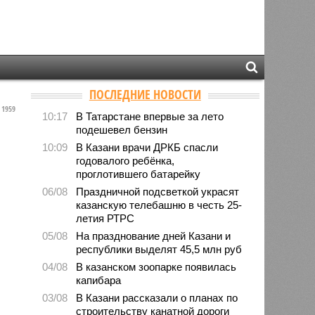
ПОСЛЕДНИЕ НОВОСТИ
1959
10:17
В Татарстане впервые за лето
подешевел бензин
10:09
В Казани врачи ДРКБ спасли
годовалого ребёнка,
проглотившего батарейку
06/08
Праздничной подсветкой украсят
казанскую телебашню в честь 25-
летия РТРС
05/08
На празднование дней Казани и
республики выделят 45,5 млн руб
04/08
В казанском зоопарке появилась
капибара
03/08
В Казани рассказали о планах по
строительству канатной дороги