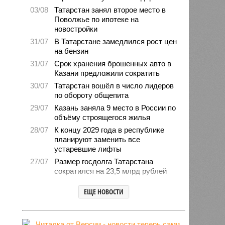
03/08
Татарстан занял второе место в
Поволжье по ипотеке на
новостройки
31/07
В Татарстане замедлился рост цен
на бензин
31/07
Срок хранения брошенных авто в
Казани предложили сократить
30/07
Татарстан вошёл в число лидеров
по обороту общепита
29/07
Казань заняла 9 место в России по
объёму строящегося жилья
28/07
К концу 2029 года в республике
планируют заменить все
устаревшие лифты
27/07
Размер госдолга Татарстана
сократился на 23,5 млрд рублей
27/07
Свыше 2,3 млн «квадратов»
ЕЩЕ НОВОСТИ
нового жилья построили с начала
года в Татарстане
24/07
В Зеленодольске автомобиль
врезался в дерево и загорелся,