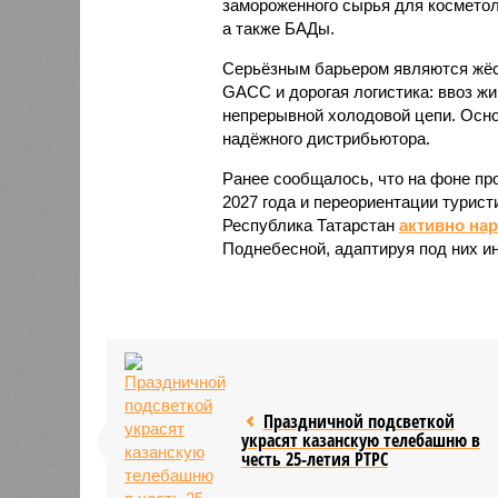
замороженного сырья для косметол
а также БАДы.
Серьёзным барьером являются жёст
GACC и дорогая логистика: ввоз жи
непрерывной холодовой цепи. Осно
надёжного дистрибьютора.
Ранее сообщалось, что на фоне пр
2027 года и переориентации турист
Республика Татарстан
активно на
Поднебесной, адаптируя под них и
Праздничной подсветкой
украсят казанскую телебашню в
честь 25-летия РТРС