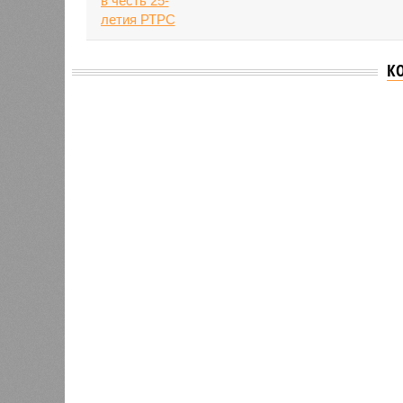
К
Версия
//
Общество
//
В Татарстане планируют адаптироват
Культура и маршруты
В Татарстане планируют адаптировать сервисы 
В Татарстане планируют адаптирова
В РАЗДЕЛЕ
На фоне
0
2027 го
К концу 2029 года в республике
на Ближ
планируют заменить все
усилия 
0
устаревшие лифты