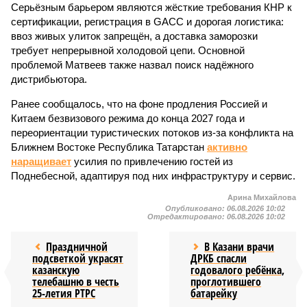
Серьёзным барьером являются жёсткие требования КНР к
сертификации, регистрация в GACC и дорогая логистика:
ввоз живых улиток запрещён, а доставка заморозки
требует непрерывной холодовой цепи. Основной
проблемой Матвеев также назвал поиск надёжного
дистрибьютора.
Ранее сообщалось, что на фоне продления Россией и
Китаем безвизового режима до конца 2027 года и
переориентации туристических потоков из-за конфликта на
Ближнем Востоке Республика Татарстан
активно
наращивает
усилия по привлечению гостей из
Поднебесной, адаптируя под них инфраструктуру и сервис.
Арина Михайлова
Опубликовано:
06.08.2026 10:02
Отредактировано:
06.08.2026 10:02
Праздничной
В Казани врачи
подсветкой украсят
ДРКБ спасли
казанскую
годовалого ребёнка,
телебашню в честь
проглотившего
25-летия РТРС
батарейку