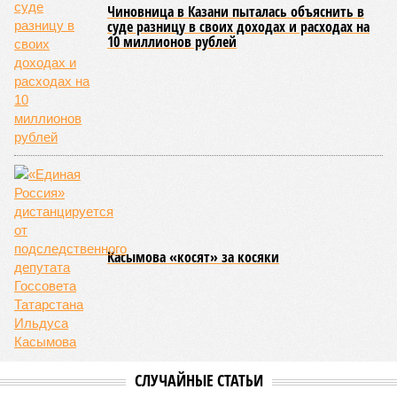
требует непрерывной холодовой цепи. Основной
проблемой Матвеев также назвал поиск надёжного
дистрибьютора.
Ранее сообщалось, что на фоне продления Россией и
Китаем безвизового режима до конца 2027 года и
переориентации туристических потоков из-за конфликта на
Ближнем Востоке Республика Татарстан
активно
наращивает
усилия по привлечению гостей из
Поднебесной, адаптируя под них инфраструктуру и сервис.
Арина Михайлова
Опубликовано:
06.08.2026 10:02
Отредактировано:
06.08.2026 10:02
Праздничной
подсветкой украсят
казанскую
телебашню в честь
25-летия РТРС
КОММЕНТАРИИ
0