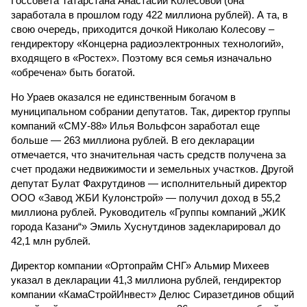
Госсовета Татарстана Анастасии Колесовой (она
заработала в прошлом году 422 миллиона рублей). А та, в
свою очередь, приходится дочкой Николаю Колесову –
гендиректору «Концерна радиоэлектронных технологий»,
входящего в «Ростех». Поэтому вся семья изначально
«обречена» быть богатой.
Но Ураев оказался не единственным богачом в
муниципальном собрании депутатов. Так, директор группы
компаний «СМУ-88» Илья Вольфсон заработал еще
больше — 263 миллиона рублей. В его декларации
отмечается, что значительная часть средств получена за
счет продажи недвижимости и земельных участков. Другой
депутат Булат Фахрутдинов — исполнительный директор
ООО «Завод ЖБИ Кулонстрой» — получил доход в 55,2
миллиона рублей. Руководитель «Группы компаний „ЖИК
города Казани“» Эмиль Хуснутдинов задекларировал до
42,1 млн рублей.
Директор компании «Ортопрайм СНГ» Альмир Михеев
указал в декларации 41,3 миллиона рублей, гендиректор
компании «КамаСтройИнвест» Делюс Сиразетдинов общий