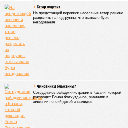
ПОСЛЕДНИЕ НОВОСТИ
09:46
Праздничной подсветкой украсят казанскую
телебашню в честь 25-летия РТРС
05/08
На празднование дней Казани и республики выделят
45,5 млн руб
04/08
В казанском зоопарке появилась капибара
03/08
В Казани рассказали о планах по строительству
канатной дороги
03/08
Татарстан занял второе место в Поволжье по
ипотеке на новостройки
ЕЩЕ НОВОСТИ
НОВОСТИ ПАРТНЕРОВ
Новости smi2.ru