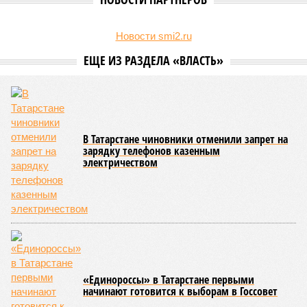
Как
заявил
совладелец группы компаний Helix Group
Роман Матвеев
на встрече «Чайного клуба» РБК
Татарстан, его предприятие с каждым годом стабильно
наращивает объёмы производства и в текущем году
рассчитывает собрать порядка 15 тонн живой улитки, в
связи с чем рассматривает новые варианты более
масштабных рынков сбыта. По его словам, компания уже
прорабатывала варианты с Казахстаном, но там продукт не
вызвал ожидаемого интереса, а поставки в Узбекистан
показали положительную обратную связь, но объёмы не
столь велики. Китай же видится гораздо более
привлекательным. Проведённое компанией исследование
фокус-группы показало, что улитки вызывают живой
интерес у китайцев, а надпись «Сделано в России»
добавляет продукту особой привлекательности и
воспринимается как знак качества.
Есть ли риски?
Опрошенные эксперты предупреждают, что занять даже
небольшую, но устойчивую нишу на китайском рынке
будет архисложно из-за жесточайшей ценовой