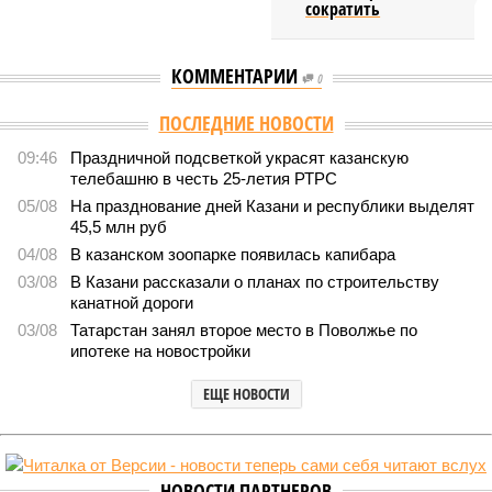
сократить
КОММЕНТАРИИ
0
Версия
//
Бизнес
//
Татарстан нацелился на экспорт улиток в Китай
25
Расширение рынка
Татарстан нацелился на экспорт улиток в Китай
Татарстан нацелился на экспорт улиток в Китай (фото: shedevrum.ai)
Татарстанский производитель съедобных улиток всерьёз
нацелился на завоевание ёмкого и перспективного рынка Китая,
рассматривая его как потенциально бездонный канал сбыта для
своей быстрорастущей продукции.