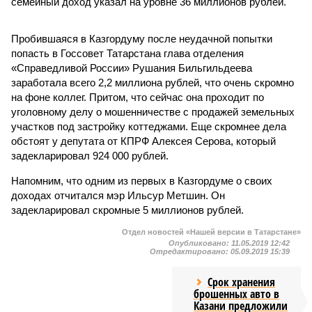
семейный доход указал на уровне 36 миллионов рублей.
Пробившаяся в Казгордуму после неудачной попытки
попасть в Госсовет Татарстана глава отделения
«Справедливой России» Рушания Бильгильдеева
заработала всего 2,2 миллиона рублей, что очень скромно
на фоне коллег. Притом, что сейчас она проходит по
уголовному делу о мошенничестве с продажей земельных
участков под застройку коттеджами. Еще скромнее дела
обстоят у депутата от КПРФ Алексея Серова, который
задекларировал 924 000 рублей.
Напомним, что одним из первых в Казгордуме о своих
доходах отчитался мэр Ильсур Метшин. Он
задекларировал скромные 5 миллионов рублей.
Отдел новостей «Нашей версии в Татарстане»
Опубликовано:
11.05.2019 12:42
Отредактировано:
05.09.2019 15:39
Срок хранения
брошенных авто в
Казани предложили