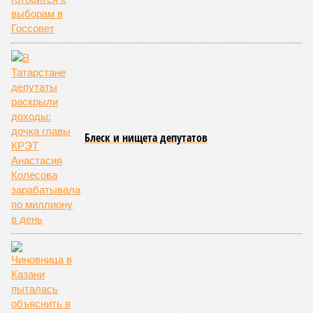
конкуренции. Основной поставщик улиток в Китай,
Вьетнам, контролирует более 40 процентов импорта,
предлагая свою продукцию по демпинговой цене в чуть
более 11 тысяч долларов за тонну, в то время как
себестоимость татарстанских улиток изначально высока.
Китай и сам входит в топ-5 мировых лидеров по
промышленному производству улиток, а крупный
улиточный кластер в Наньху обеспечивает 70 процентов
внутреннего рынка. При этом традиционная китайская
кухня практически не использует виноградную улитку в
европейском понимании, и внутренний спрос на неё как на
еду остаётся низким. Выходом может стать премиальный
ресторанный сегмент, специализированное питание или
экспорт замороженного сырья для косметологии и
фармацевтики, где активно используется муцин, а также
БАДы.
Серьёзным барьером являются жёсткие требования КНР к
сертификации, регистрация в GACC и дорогая логистика:
ввоз живых улиток запрещён, а доставка заморозки