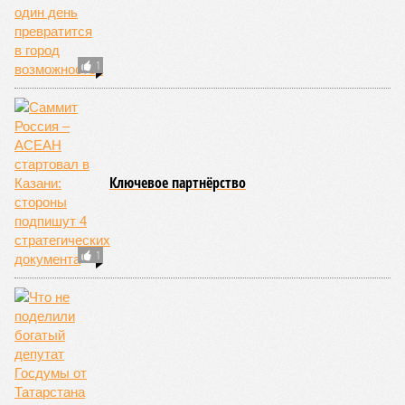
Касымова «косят» за косяки
СЛУЧАЙНЫЕ СТАТЬИ
Татар поделят
На предстоящей переписи населения татар решено
разделить на подгруппы, что вызвало бурю
негодования