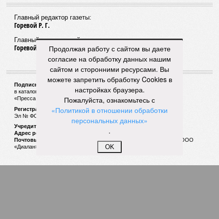
1
Продолжая работу с сайтом вы даете
согласие на обработку данных нашим
Суд назначил экс-зампрокурора Казани семь
сайтом и сторонними ресурсами. Вы
лет колонии за взятку
можете запретить обработку Cookies в
настройках браузера.
Пожалуйста, ознакомьтесь с
1
«Политикой в отношении обработки
персональных данных»
.
OK
День молодёжи
1