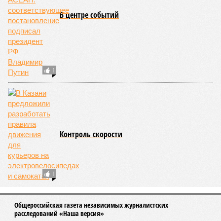
Пересчитают по хиджабам
В Казани полиция составляет списки семей с
детьми, в которых строго придерживаются норм
ислама
ПОПУЛЯРНОЕ
РТ вошла в топ-5 регионов по количеству
вакансий в медицине