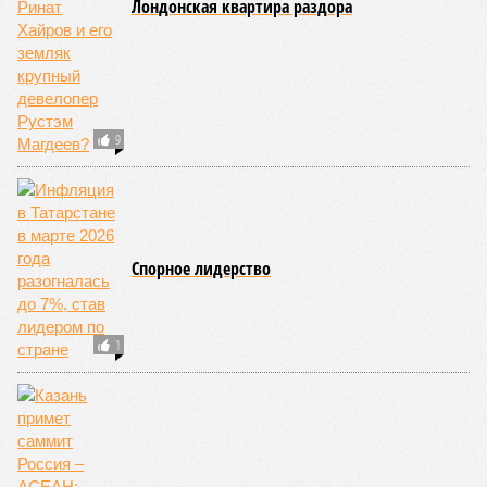
Чиновники блаженны?
Сотрудников райадминистрации в Казани, которой
руководит Роман Фатхутдинов, обвинили в
хищении пенсий детей-инвалидов