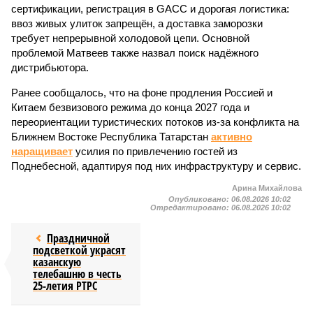
сертификации, регистрация в GACC и дорогая логистика:
ввоз живых улиток запрещён, а доставка заморозки
требует непрерывной холодовой цепи. Основной
проблемой Матвеев также назвал поиск надёжного
дистрибьютора.
Ранее сообщалось, что на фоне продления Россией и
Китаем безвизового режима до конца 2027 года и
переориентации туристических потоков из-за конфликта на
Ближнем Востоке Республика Татарстан
активно
наращивает
усилия по привлечению гостей из
Поднебесной, адаптируя под них инфраструктуру и сервис.
Арина Михайлова
Опубликовано:
06.08.2026 10:02
Отредактировано:
06.08.2026 10:02
Праздничной
подсветкой украсят
казанскую
телебашню в честь
25-летия РТРС