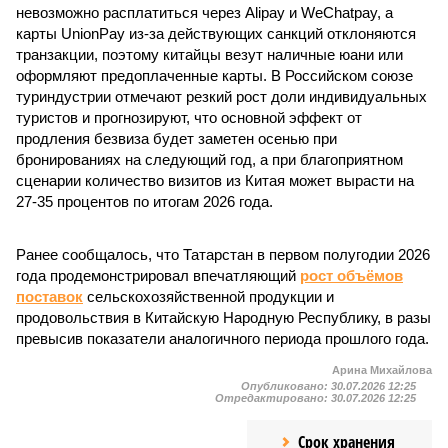
невозможно расплатиться через Alipay и WeChatpay, а
карты UnionPay из-за действующих санкций отклоняются
транзакции, поэтому китайцы везут наличные юани или
оформляют предоплаченные карты. В Российском союзе
туриндустрии отмечают резкий рост доли индивидуальных
туристов и прогнозируют, что основной эффект от
продления безвиза будет заметен осенью при
бронированиях на следующий год, а при благоприятном
сценарии количество визитов из Китая может вырасти на
27-35 процентов по итогам 2026 года.
Ранее сообщалось, что Татарстан в первом полугодии 2026
года продемонстрировал впечатляющий
рост объёмов
поставок
сельскохозяйственной продукции и
продовольствия в Китайскую Народную Республику, в разы
превысив показатели аналогичного периода прошлого года.
Арина Михайлова
Опубликовано:
30.07.2026 12:25
Отредактировано:
30.07.2026 12:25
Срок хранения