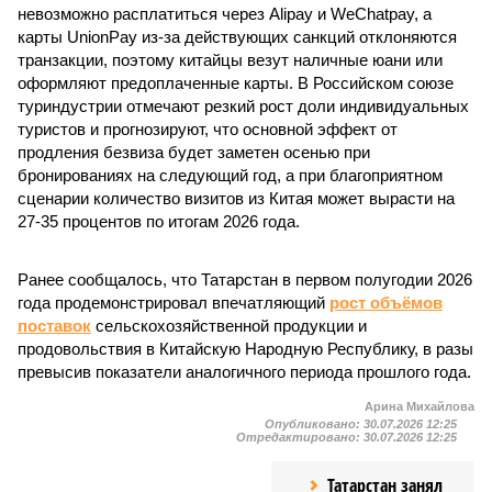
невозможно расплатиться через Alipay и WeChatpay, а
карты UnionPay из-за действующих санкций отклоняются
транзакции, поэтому китайцы везут наличные юани или
оформляют предоплаченные карты. В Российском союзе
туриндустрии отмечают резкий рост доли индивидуальных
туристов и прогнозируют, что основной эффект от
продления безвиза будет заметен осенью при
бронированиях на следующий год, а при благоприятном
сценарии количество визитов из Китая может вырасти на
27-35 процентов по итогам 2026 года.
Ранее сообщалось, что Татарстан в первом полугодии 2026
года продемонстрировал впечатляющий
рост объёмов
поставок
сельскохозяйственной продукции и
продовольствия в Китайскую Народную Республику, в разы
превысив показатели аналогичного периода прошлого года.
Арина Михайлова
Опубликовано:
30.07.2026 12:25
Отредактировано:
30.07.2026 12:25
Татарстан занял