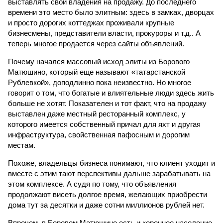
выставлять свои владения на продажу. До последнего
времени это место было элитным: здесь в замках, дворцах
и просто дорогих коттеджах проживали крупные
бизнесмены, представители власти, прокуроры и т.д.. А
теперь многое продается через сайты объявлений.
Почему начался массовый исход элиты из Борового
Матюшино, который еще называют «татарстанской
Рублевкой», доподлинно пока неизвестно. Но многое
говорит о том, что богатые и влиятельные люди здесь жить
больше не хотят. Показателен и тот факт, что на продажу
выставлен даже местный ресторанный комплекс, у
которого имеется собственный причал для яхт и другая
инфраструктура, свойственная пафосным и дорогим
местам.
Похоже, владельцы бизнеса понимают, что клиент уходит и
вместе с этим тают перспективы дальше зарабатывать на
этом комплексе. А судя по тому, что объявления
продолжают висеть долгое время, желающих приобрести
дома тут за десятки и даже сотни миллионов рублей нет.
Впрочем, в Боровом Матюшино есть и коренное население,