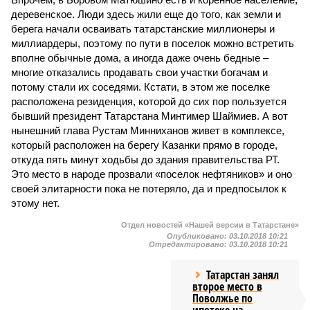
деревенское. Люди здесь жили еще до того, как земли и
берега начали осваивать татарстанские миллионеры и
миллиардеры, поэтому по пути в поселок можно встретить
вполне обычные дома, а иногда даже очень бедные –
многие отказались продавать свои участки богачам и
потому стали их соседями. Кстати, в этом же поселке
расположена резиденция, которой до сих пор пользуется
бывший президент Татарстана Минтимер Шаймиев. А вот
нынешний глава Рустам Минниханов живет в комплексе,
который расположен на берегу Казанки прямо в городе,
откуда пять минут ходьбы до здания правительства РТ.
Это место в народе прозвали «поселок нефтяников» и оно
своей элитарности пока не потеряло, да и предпосылок к
этому нет.
Отдел новостей «Нашей версии в Татарстане»
Опубликовано:
03.10.2018 10:21
Отредактировано:
03.10.2018 10:21
Татарстан занял
второе место в
Поволжье по