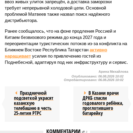
ввоз живых улиток запрещён, а доставка заморозки
требует непрерывной холодовой цепи. Основной
проблемой Матвеев также назвал поиск надёжного
дистрибьютора.
Ранее сообщалось, что на фоне продления Россией и
Китаем безвизового режима до конца 2027 года и
переориентации туристических потоков из-за конфликта на
Ближнем Востоке Республика Татарстан
активно
наращивает
усилия по привлечению гостей из
Поднебесной, адаптируя под них инфраструктуру и сервис.
Арина Михайлова
Опубликовано:
06.08.2026 10:02
Отредактировано:
06.08.2026 10:02
Праздничной
В Казани врачи
подсветкой украсят
ДРКБ спасли
казанскую
годовалого ребёнка,
телебашню в честь
проглотившего
25-летия РТРС
батарейку
КОММЕНТАРИИ
0