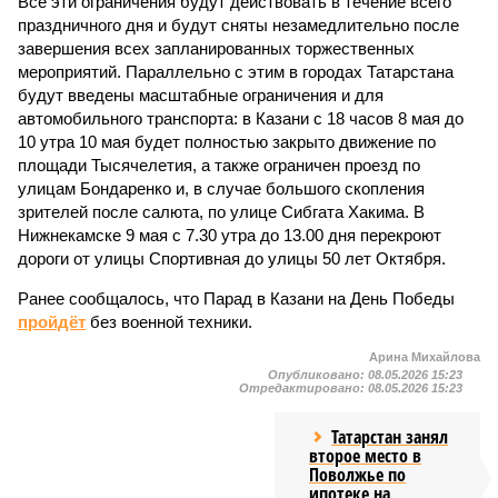
Все эти ограничения будут действовать в течение всего
праздничного дня и будут сняты незамедлительно после
завершения всех запланированных торжественных
мероприятий. Параллельно с этим в городах Татарстана
будут введены масштабные ограничения и для
автомобильного транспорта: в Казани с 18 часов 8 мая до
10 утра 10 мая будет полностью закрыто движение по
площади Тысячелетия, а также ограничен проезд по
улицам Бондаренко и, в случае большого скопления
зрителей после салюта, по улице Сибгата Хакима. В
Нижнекамске 9 мая с 7.30 утра до 13.00 дня перекроют
дороги от улицы Спортивная до улицы 50 лет Октября.
Ранее сообщалось, что Парад в Казани на День Победы
пройдёт
без военной техники.
Арина Михайлова
Опубликовано:
08.05.2026 15:23
Отредактировано:
08.05.2026 15:23
Татарстан занял
второе место в
Поволжье по
ипотеке на