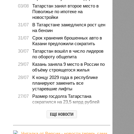
03/08
Татарстан занял второе место в
Поволжье по ипотеке на
новостройки
31/07
В Татарстане замедлился рост цен
на бензин
31/07
Срок хранения брошенных авто в
Казани предложили сократить
30/07
Татарстан вошёл в число лидеров
по обороту общепита
29/07
Казань заняла 9 место в России по
объёму строящегося жилья
28/07
К концу 2029 года в республике
планируют заменить все
устаревшие лифты
27/07
Размер госдолга Татарстана
сократился на 23,5 млрд рублей
27/07
Свыше 2,3 млн «квадратов»
ЕЩЕ НОВОСТИ
нового жилья построили с начала
года в Татарстане
24/07
В Зеленодольске автомобиль
врезался в дерево и загорелся,