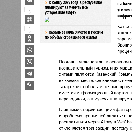
К концу 2029 года в республике
на Ближ
планируют заменить все
усилия 
0
устаревшие лифты
инфраст
Как сл
0
Казань заняла 9 место в России
коллек
по объёму строящегося жилья
зареги
бронир
процент
По данным экспертов, в основном г
познавательный туризм, и их марш
хитами являются Казанский Кремль
вызывают места, связанные с имен
татарской слободы и речные прогул
имеется информационный портал на
переводчики, а в музеях планирует
Главными сдерживающими факторам
и проблема привычной оплаты: в 
расплатиться через Alipay и WeCha
отклоняются транзакции, поэтому 