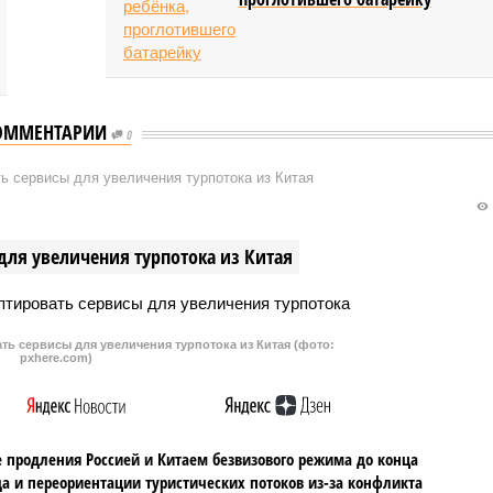
ОММЕНТАРИИ
0
ь сервисы для увеличения турпотока из Китая
для увеличения турпотока из Китая
ть сервисы для увеличения турпотока из Китая (фото:
pxhere.com)
 продления Россией и Китаем безвизового режима до конца
да и переориентации туристических потоков из-за конфликта