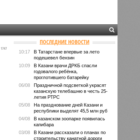
ПОСЛЕДНИЕ НОВОСТИ
1747
10:17
В Татарстане впервые за лето
подешевел бензин
10:09
В Казани врачи ДРКБ спасли
годовалого ребёнка,
проглотившего батарейку
06/08
Праздничной подсветкой украсят
казанскую телебашню в честь 25-
летия РТРС
05/08
На празднование дней Казани и
республики выделят 45,5 млн руб
04/08
В казанском зоопарке появилась
капибара
03/08
В Казани рассказали о планах по
строительству канатной дороги