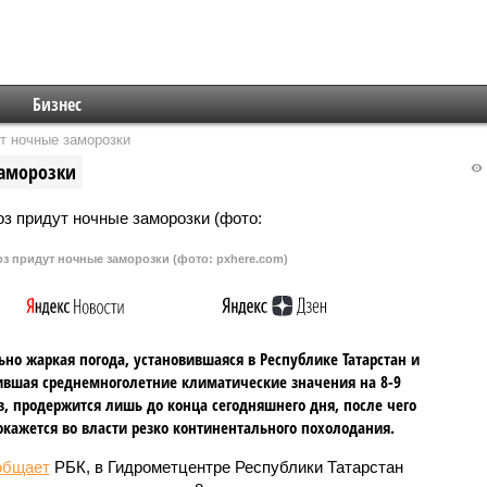
Бизнес
ут ночные заморозки
заморозки
оз придут ночные заморозки (фото: pxhere.com)
но жаркая погода, установившаяся в Республике Татарстан и
вшая среднемноголетние климатические значения на 8-9
в, продержится лишь до конца сегодняшнего дня, после чего
окажется во власти резко континентального похолодания.
общает
РБК, в Гидрометцентре Республики Татарстан