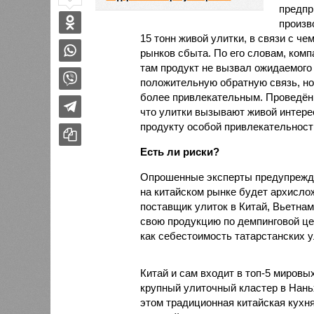
предпр
произв
15 тонн живой улитки, в связи с 
рынков сбыта. По его словам, ком
там продукт не вызвал ожидаемого 
положительную обратную связь, но
более привлекательным. Проведённ
что улитки вызывают живой интере
продукту особой привлекательности
Есть ли риски?
Опрошенные эксперты предупрежда
на китайском рынке будет архисло
поставщик улиток в Китай, Вьетнам
свою продукцию по демпинговой цен
как себестоимость татарстанских у
Китай и сам входит в топ-5 миров
крупный улиточный кластер в Нань
этом традиционная китайская кухня