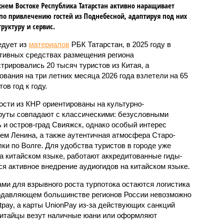
нем Востоке Республика Татарстан активно наращивает
по привлечению гостей из Поднебесной, адаптируя под них
руктуру и сервис.
едует из
материалов
РБК Татарстан, в 2025 году в
тивных средствах размещения региона
стрировались 20 тысяч туристов из Китая, а
ования на три летних месяца 2026 года взлетели на 65
ов год к году.
ости из КНР ориентированы на культурно-
руты совпадают с классическими: безусловными
 и остров-град Свияжск, однако особый интерес
ем Ленина, а также аутентичная атмосфера Старо-
ки по Волге. Для удобства туристов в городе уже
 китайском языке, работают аккредитованные гиды-
ся активное внедрение аудиогидов на китайском языке.
и для взрывного роста турпотока остаются логистика
подавляющем большинстве регионов России невозможно
tpay, а карты UnionPay из-за действующих санкций
китайцы везут наличные юани или оформляют