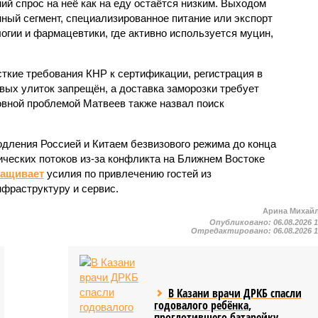
ий спрос на неё как на еду остаётся низким. Выходом
ный сегмент, специализированное питание или экспорт
огии и фармацевтики, где активно используется муцин,
кие требования КНР к сертификации, регистрация в
вых улиток запрещён, а доставка заморозки требует
вной проблемой Матвеев также назвал поиск
одления Россией и Китаем безвизового режима до конца
ических потоков из-за конфликта на Ближнем Востоке
ращивает
усилия по привлечению гостей из
нфраструктуру и сервис.
Арина Михай
Опубликовано:
06.08.2026 
Отредактировано:
06.08.2026 
В Казани врачи ДРКБ спасли
годовалого ребёнка,
проглотившего батарейку