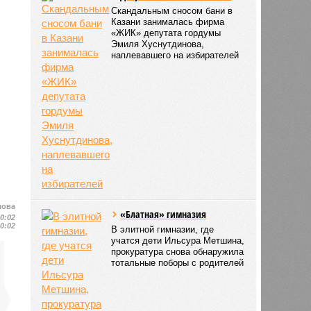
Скандальным сносом бани в
Казани занималась фирма
«ЖИК» депутата гордумы
Эмиля Хуснутдинова,
наплевавшего на избирателей
лова
«Блатная» гимназия
10:02
10:02
В элитной гимназии, где
учатся дети Ильсура Метшина,
прокуратура снова обнаружила
тотальные поборы с родителей