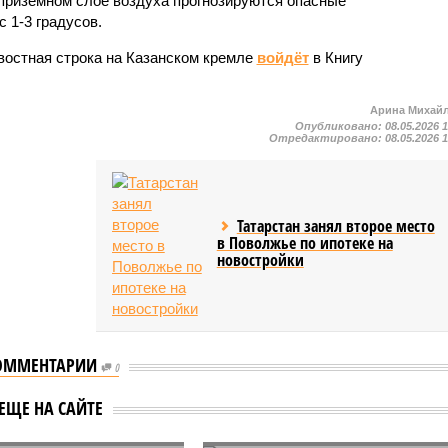
 приземном слое воздуха прогнозируются опасные
 1-3 градусов.
востная строка на Казанском кремле
войдёт
в Книгу
Арина Михай
Опубликовано:
08.05.2026 
Отредактировано:
08.05.2026 
Татарстан занял второе место
в Поволжье по ипотеке на
новостройки
ОММЕНТАРИИ
0
В Татарстане задержали
паводка в
ЕЩЕ НА САЙТЕ
двух мужчин за
тане подтоплены