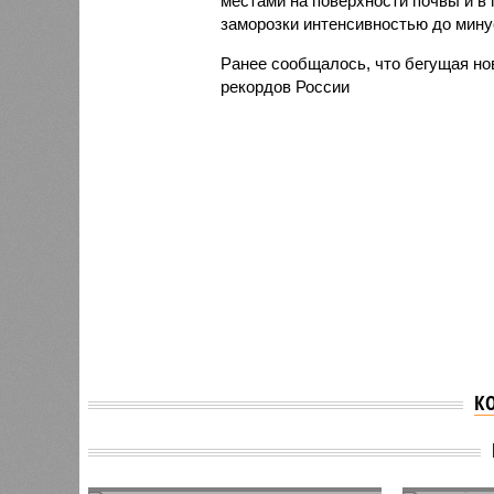
местами на поверхности почвы и в
заморозки интенсивностью до минус
Ранее сообщалось, что бегущая но
рекордов России
К
В Татарстане запустили
Из-за 
пилотный проект по
Татарс