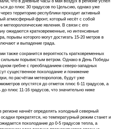
зали, что в дневные часы 8 мая воздух в регионе успел
ться до плюс 30 градусов по Цельсию, однако уже
 через территорию республики проходит активный
ый атмосферный фронт, который несёт с собой
е метеорологические явления. В связи с его
ану ожидаются кратковременные, но интенсивные
ра, порывы которого могут достигать 15-20 метров в
ключают и выпадение града.
тами также сохранится вероятность кратковременных
 сильным порывистым ветром. Однако в День Победы
одном гребне с преобладанием северо-западных
сут существенное похолодание и понижение
дки, по расчётам метеорологов, будут уже
ометров опустятся до отметок плюс 6-11 градусов, а
 до плюс 11-16 градусов, что значительно ниже
 в регионе начнёт определять холодный северный
 осадки прекратятся, но температурный режим станет и
ожидается похолодание до 0-5 градусов тепла, а