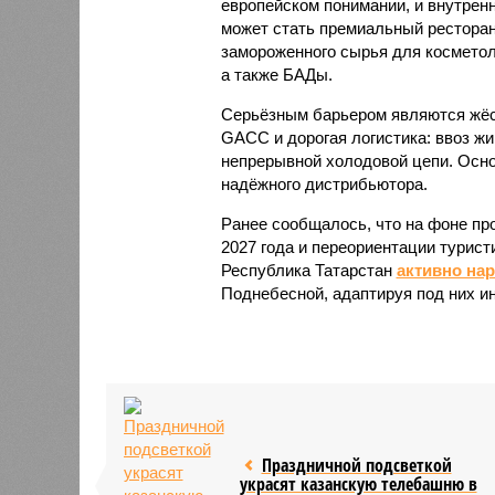
европейском понимании, и внутренн
может стать премиальный ресторан
замороженного сырья для косметол
а также БАДы.
Серьёзным барьером являются жёст
GACC и дорогая логистика: ввоз жи
непрерывной холодовой цепи. Осно
надёжного дистрибьютора.
Ранее сообщалось, что на фоне пр
2027 года и переориентации турист
Республика Татарстан
активно на
Поднебесной, адаптируя под них и
Праздничной подсветкой
украсят казанскую телебашню в