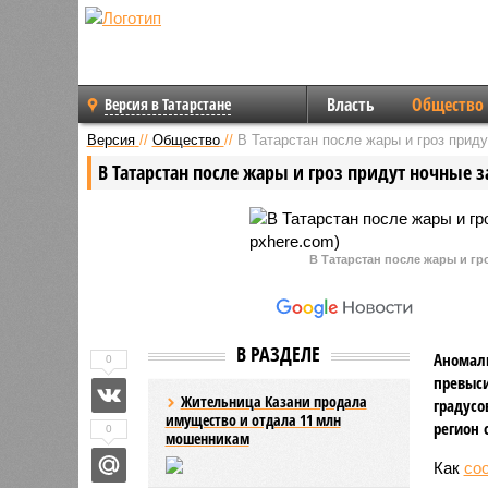
Власть
Общество
Версия в Татарстане
Версия
//
Общество
//
В Татарстан после жары и гроз прид
В Татарстан после жары и гроз придут ночные 
В Татарстан после жары и гр
В РАЗДЕЛЕ
Аномаль
0
превыси
Жительница Казани продала
градусо
имущество и отдала 11 млн
регион 
0
мошенникам
Как
со