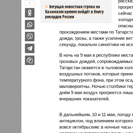
расска
0
Бегущая новостная строка на
прогре
Казанском кремле войдёт в Книгу
сейчас
рекордов России
холодн
опасны
прохождением местами по Татарст
дожди, грозы, а также усиление вет
секунду, локально синоптики не ис
В ночь на 9 мая в республике мес
грозовых дождей, сопровождаемых
Татарстан окажется в тыловом хол
воздушных потоков, которые прине
температурного фона, при этом оса
маловероятны. Ночью столбики терм
днём 9 мая воздух прогреется лишь
вчерашних показателей.
В дальнейшем, 10 и 11 мая, погоду
антициклон, под влиянием которого
вовсе октябрьским: в ночные часы 