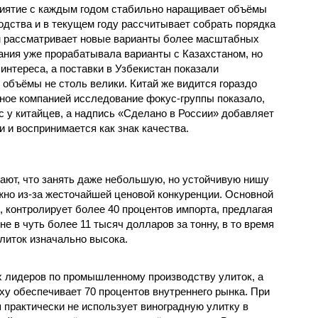
иятие с каждым годом стабильно наращивает объёмы
одства и в текущем году рассчитывает собрать порядка
чем рассматривает новые варианты более масштабных
пания уже прорабатывала варианты с Казахстаном, но
интереса, а поставки в Узбекистан показали
 объёмы не столь велики. Китай же видится гораздо
ое компанией исследование фокус-группы показало,
с у китайцев, а надпись «Сделано в России» добавляет
 и воспринимается как знак качества.
ют, что занять даже небольшую, но устойчивую нишу
жно из-за жесточайшей ценовой конкуренции. Основной
, контролирует более 40 процентов импорта, предлагая
е в чуть более 11 тысяч долларов за тонну, в то время
литок изначально высока.
ых лидеров по промышленному производству улиток, а
ху обеспечивает 70 процентов внутреннего рынка. При
 практически не использует виноградную улитку в