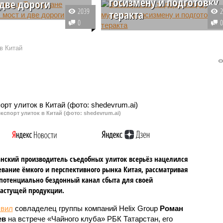
госизмену и подготовку
 две дороги
2039
теракта
 Республике Татарстан
0
 о подтоплении дорог и
Согласно данным УФСБ России
. Уровень воды на
по Татарстану, подозреваемые
в Китай
 по подсчётам
должны были извлечь из тайник
в, поднялся на двадцать
взрывчатые вещества и
ров.
составные части СВУ для
совершения теракта в России.
кспорт улиток в Китай (фото: shedevrum.ai)
анский производитель съедобных улиток всерьёз нацелился
евание ёмкого и перспективного рынка Китая, рассматривая
 потенциально бездонный канал сбыта для своей
астущей продукции.
явил
совладелец группы компаний Helix Group
Роман
ев
на встрече «Чайного клуба» РБК Татарстан, его