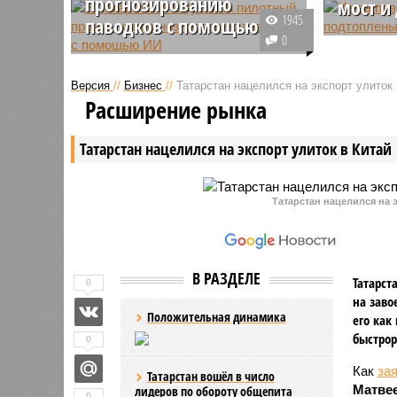
прогнозированию
мост и
1945
паводков с помощью ИИ
В МЧС по
0
В МЧС России по Республике
сообщили
Татарстан совместно запустили
участков
Версия
//
Бизнес
//
Татарстан нацелился на экспорт улиток 
пилотный проект системы
Казанке,
Расширение рынка
мониторинга и прогнозирования
эксперто
паводковых угроз, основанной на
сантимет
Татарстан нацелился на экспорт улиток в Китай
использовании технологий
искусственного интеллекта.
Татарстан нацелился на э
В РАЗДЕЛЕ
Татарст
0
на заво
Положительная динамика
его как
быстрор
0
Как
за
Татарстан вошёл в число
Матве
лидеров по обороту общепита
0