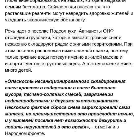
Поселение образовалось на землях, которые выдавали
семьям бесплатно. Сейчас люди опасаются, что
растаявшие реагенты могут навредить здоровью жителей и
ухудшить экологическую обстановку.
Речь идет о поселке Подсолнухи. Активисты ОНФ
отследили грузовики, которые вывозят грязный снег и
незаконно складируют рядом с жилыми территориями. При
этом поселок расположен ниже снежной свалки, поэтому
талые грязные воды потекут именно в жилой массив и
испортят местные грунтовые воды. А в этом поселке живет
много детей.
«Опасность несанкционированного складирования
снега кроется в содержании в снеге бытового
мусора, песчано-соляных смесей, загрязнении
нефтепродуктами и другими экотоксикантами.
Несколько фактов сброса снега зафиксировали сами
жители, но преимущественно это происходит ночью,
и у жителей поселка нет возможности дежурить и
ловить нарушителей в это время»
, – отметили в
Народном фронте.