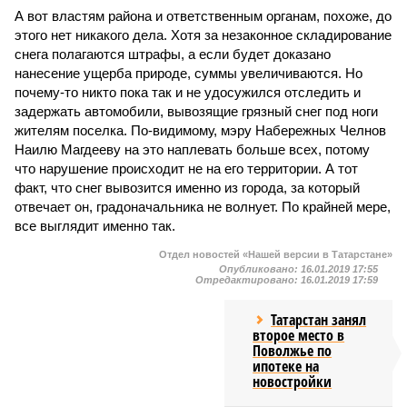
А вот властям района и ответственным органам, похоже, до
этого нет никакого дела. Хотя за незаконное складирование
снега полагаются штрафы, а если будет доказано
нанесение ущерба природе, суммы увеличиваются. Но
почему-то никто пока так и не удосужился отследить и
задержать автомобили, вывозящие грязный снег под ноги
жителям поселка. По-видимому, мэру Набережных Челнов
Наилю Магдееву на это наплевать больше всех, потому
что нарушение происходит не на его территории. А тот
факт, что снег вывозится именно из города, за который
отвечает он, градоначальника не волнует. По крайней мере,
все выглядит именно так.
Отдел новостей «Нашей версии в Татарстане»
Опубликовано:
16.01.2019 17:55
Отредактировано:
16.01.2019 17:59
Татарстан занял
второе место в
Поволжье по
ипотеке на
новостройки