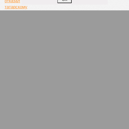
СКР отказал татарскому националисту,
который обиделся на Германа Грефа
СЛУЧАЙНЫЕ СТАТЬИ
Заупокойная монополизация
В Челнах идет передел рынка похоронных услуг,
одним из инициаторов называют главу исполкома
Рината Абдуллина