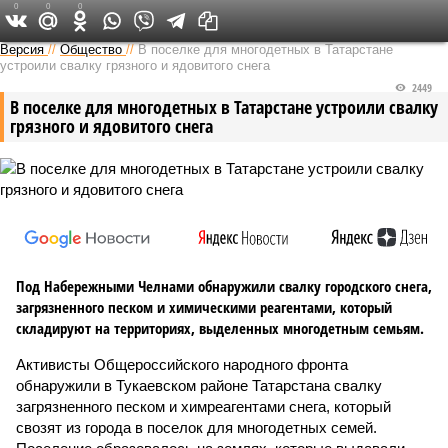
0
0
0
Версия в Татарстане
Версия
//
Общество
//
В поселке для многодетных в Татарстане
устроили свалку грязного и ядовитого снега
2449
В поселке для многодетных в Татарстане устроили свалку
грязного и ядовитого снега
Под Набережными Челнами обнаружили свалку городского снега,
загрязненного песком и химическими реагентами, который
складируют на территориях, выделенных многодетным семьям.
Активисты Общероссийского народного фронта
обнаружили в Тукаевском районе Татарстана свалку
загрязненного песком и химреагентами снега, который
свозят из города в поселок для многодетных семей.