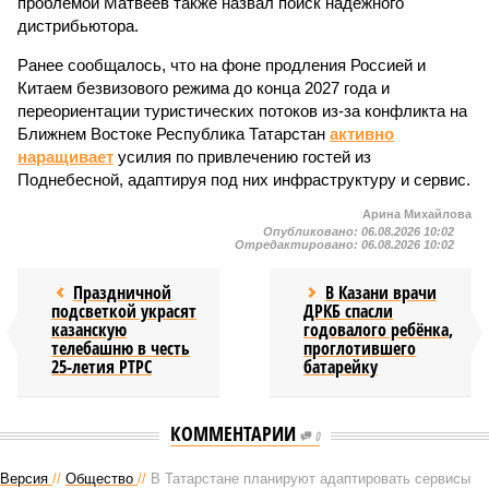
проблемой Матвеев также назвал поиск надёжного
дистрибьютора.
Ранее сообщалось, что на фоне продления Россией и
Китаем безвизового режима до конца 2027 года и
переориентации туристических потоков из-за конфликта на
Ближнем Востоке Республика Татарстан
активно
наращивает
усилия по привлечению гостей из
Поднебесной, адаптируя под них инфраструктуру и сервис.
Арина Михайлова
Опубликовано:
06.08.2026 10:02
Отредактировано:
06.08.2026 10:02
Праздничной
В Казани врачи
подсветкой украсят
ДРКБ спасли
казанскую
годовалого ребёнка,
телебашню в честь
проглотившего
25-летия РТРС
батарейку
КОММЕНТАРИИ
0
Версия
//
Общество
//
В Татарстане планируют адаптировать сервисы