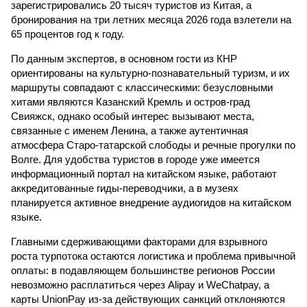
зарегистрировались 20 тысяч туристов из Китая, а
бронирования на три летних месяца 2026 года взлетели на
65 процентов год к году.
По данным экспертов, в основном гости из КНР
ориентированы на культурно-познавательный туризм, и их
маршруты совпадают с классическими: безусловными
хитами являются Казанский Кремль и остров-град
Свияжск, однако особый интерес вызывают места,
связанные с именем Ленина, а также аутентичная
атмосфера Старо-татарской слободы и речные прогулки по
Волге. Для удобства туристов в городе уже имеется
информационный портал на китайском языке, работают
аккредитованные гиды-переводчики, а в музеях
планируется активное внедрение аудиогидов на китайском
языке.
Главными сдерживающими факторами для взрывного
роста турпотока остаются логистика и проблема привычной
оплаты: в подавляющем большинстве регионов России
невозможно расплатиться через Alipay и WeChatpay, а
карты UnionPay из-за действующих санкций отклоняются