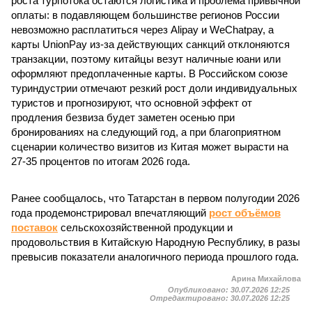
роста турпотока остаются логистика и проблема привычной
оплаты: в подавляющем большинстве регионов России
невозможно расплатиться через Alipay и WeChatpay, а
карты UnionPay из-за действующих санкций отклоняются
транзакции, поэтому китайцы везут наличные юани или
оформляют предоплаченные карты. В Российском союзе
туриндустрии отмечают резкий рост доли индивидуальных
туристов и прогнозируют, что основной эффект от
продления безвиза будет заметен осенью при
бронированиях на следующий год, а при благоприятном
сценарии количество визитов из Китая может вырасти на
27-35 процентов по итогам 2026 года.
Ранее сообщалось, что Татарстан в первом полугодии 2026
года продемонстрировал впечатляющий
рост объёмов
поставок
сельскохозяйственной продукции и
продовольствия в Китайскую Народную Республику, в разы
превысив показатели аналогичного периода прошлого года.
Арина Михайлова
Опубликовано:
30.07.2026 12:25
Отредактировано:
30.07.2026 12:25