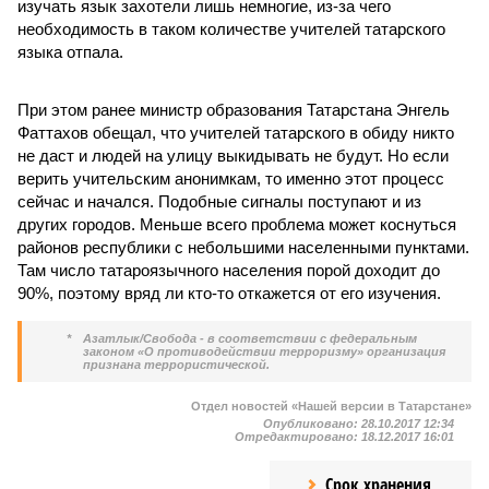
изучать язык захотели лишь немногие, из-за чего
необходимость в таком количестве учителей татарского
языка отпала.
При этом ранее министр образования Татарстана Энгель
Фаттахов обещал, что учителей татарского в обиду никто
не даст и людей на улицу выкидывать не будут. Но если
верить учительским анонимкам, то именно этот процесс
сейчас и начался. Подобные сигналы поступают и из
других городов. Меньше всего проблема может коснуться
районов республики с небольшими населенными пунктами.
Там число татароязычного населения порой доходит до
90%, поэтому вряд ли кто-то откажется от его изучения.
*
Азатлык/Свобода - в соответствии с федеральным
законом «О противодействии терроризму» организация
признана террористической.
Отдел новостей «Нашей версии в Татарстане»
Опубликовано:
28.10.2017 12:34
Отредактировано:
18.12.2017 16:01
Срок хранения