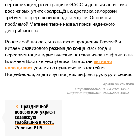
сертификации, регистрация в GACC и дорогая логистика:
ввоз живых улиток запрещён, а доставка заморозки
требует непрерывной холодовой цепи. Основной
проблемой Матвеев также назвал поиск надёжного
дистрибьютора.
Ранее сообщалось, что на фоне продления Россией и
Китаем безвизового режима до конца 2027 года и
переориентации туристических потоков из-за конфликта на
Ближнем Востоке Республика Татарстан
активно
наращивает
усилия по привлечению гостей из
Поднебесной, адаптируя под них инфраструктуру и сервис.
Арина Михайлова
Опубликовано:
06.08.2026 10:02
Отредактировано:
06.08.2026 10:02
Праздничной
подсветкой украсят
казанскую
телебашню в честь
25-летия РТРС