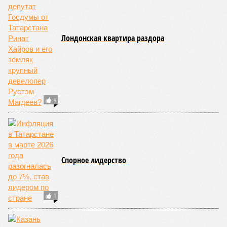
КОММЕНТАРИИ
0
ПОСЛЕДНИЕ НОВОСТИ
07/08
В Татарстане впервые за лето подешевел бензин
07/08
В Казани врачи ДРКБ спасли годовалого ребёнка,
проглотившего батарейку
06/08
Праздничной подсветкой украсят казанскую
телебашню в честь 25-летия РТРС
05/08
На празднование дней Казани и республики выделят
45,5 млн руб
04/08
В казанском зоопарке появилась капибара
ЕЩЕ НОВОСТИ
НОВОСТИ ПАРТНЕРОВ
Новости smi2.ru