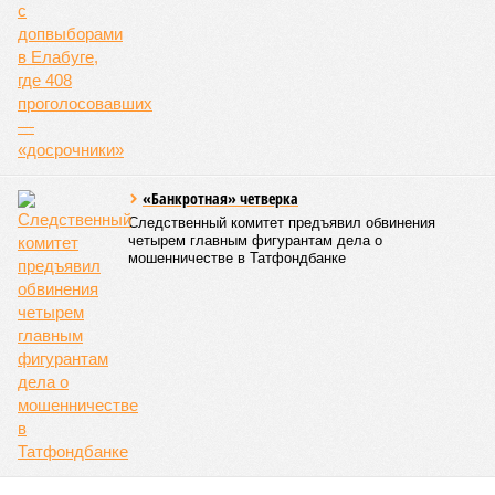
Культура и маршруты
В Татарстане планируют адаптировать сервисы для
увеличения турпотока из Китая
В Татарстане планируют адаптировать сервисы для увеличения
турпотока из Китая (фото: pxhere.com)
На фоне продления Россией и Китаем безвизового режима до
конца 2027 года и переориентации туристических потоков из-за
конфликта на Ближнем Востоке Республика Татарстан активно
наращивает усилия по привлечению гостей из Поднебесной,
адаптируя под них инфраструктуру и сервис.
Как следует из
материалов
РБК Татарстан, в 2025 году в
коллективных средствах размещения региона
зарегистрировались 20 тысяч туристов из Китая, а
бронирования на три летних месяца 2026 года взлетели на