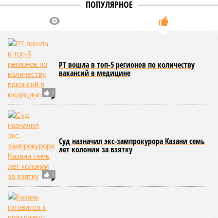
65 процентов год к году.
По данным экспертов, в основном гости из КНР
ориентированы на культурно-познавательный туризм, и их
маршруты совпадают с классическими: безусловными
хитами являются Казанский Кремль и остров-град
Свияжск, однако особый интерес вызывают места,
связанные с именем Ленина, а также аутентичная
атмосфера Старо-татарской слободы и речные прогулки по
Волге. Для удобства туристов в городе уже имеется
информационный портал на китайском языке, работают
аккредитованные гиды-переводчики, а в музеях
планируется активное внедрение аудиогидов на китайском
языке.
Главными сдерживающими факторами для взрывного
роста турпотока остаются логистика и проблема привычной
оплаты: в подавляющем большинстве регионов России
невозможно расплатиться через Alipay и WeChatpay, а
карты UnionPay из-за действующих санкций отклоняются
транзакции, поэтому китайцы везут наличные юани или
оформляют предоплаченные карты. В Российском союзе