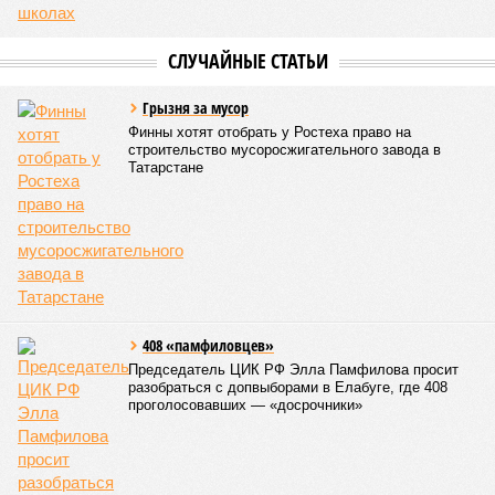
Ранее сообщалось, что на фоне продления Россией и
Китаем безвизового режима до конца 2027 года и
переориентации туристических потоков из-за конфликта на
Ближнем Востоке Республика Татарстан
активно
наращивает
усилия по привлечению гостей из
Поднебесной, адаптируя под них инфраструктуру и сервис.
Арина Михайлова
Опубликовано:
06.08.2026 10:02
Отредактировано:
06.08.2026 10:02
Праздничной
В Казани врачи
подсветкой украсят
ДРКБ спасли
казанскую
годовалого ребёнка,
телебашню в честь
проглотившего
25-летия РТРС
батарейку
КОММЕНТАРИИ
0
Версия
//
Общество
//
В Татарстане планируют адаптировать сервисы
для увеличения турпотока из Китая
1418