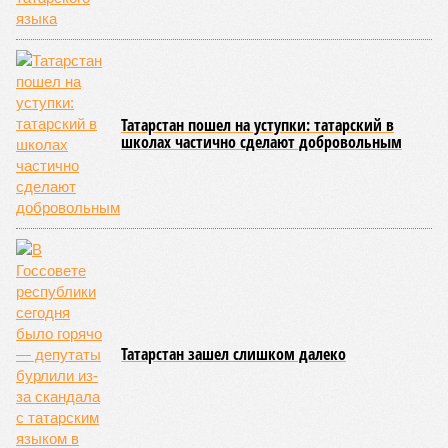
более 11 тысяч долларов за тонну, в то время как
себестоимость татарстанских улиток изначально высока.
Китай и сам входит в топ-5 мировых лидеров по
промышленному производству улиток, а крупный
улиточный кластер в Наньху обеспечивает 70 процентов
внутреннего рынка. При этом традиционная китайская
кухня практически не использует виноградную улитку в
европейском понимании, и внутренний спрос на неё как на
еду остаётся низким. Выходом может стать премиальный
ресторанный сегмент, специализированное питание или
экспорт замороженного сырья для косметологии и
фармацевтики, где активно используется муцин, а также
БАДы.
Серьёзным барьером являются жёсткие требования КНР к
сертификации, регистрация в GACC и дорогая логистика:
ввоз живых улиток запрещён, а доставка заморозки
требует непрерывной холодовой цепи. Основной
проблемой Матвеев также назвал поиск надёжного
дистрибьютора.