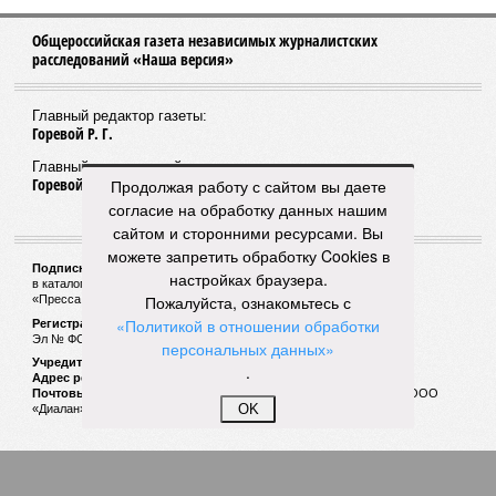
Татарстан пошел на уступки: татарский в
школах частично сделают добровольным
Продолжая работу с сайтом вы даете
согласие на обработку данных нашим
сайтом и сторонними ресурсами. Вы
можете запретить обработку Cookies в
настройках браузера.
Пожалуйста, ознакомьтесь с
«Политикой в отношении обработки
персональных данных»
.
Татарстан зашел слишком далеко
OK