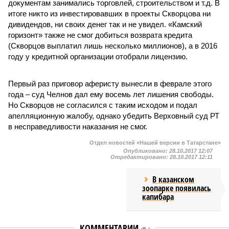
документам занимались торговлей, строительством и т.д. В
итоге никто из инвестировавших в проекты Скворцова ни
дивидендов, ни своих денег так и не увидел. «Камский
горизонт» также не смог добиться возврата кредита
(Скворцов выплатил лишь несколько миллионов), а в 2016
году у кредитной организации отобрали лицензию.
Первый раз приговор аферисту вынесли в феврале этого
года – суд Челнов дал ему восемь лет лишения свободы.
Но Скворцов не согласился с таким исходом и подал
апелляционную жалобу, однако убедить Верховный суд РТ
в несправедливости наказания не смог.
Отдел новостей «Нашей версии в Татарстане»
Опубликовано:
28.10.2017 12:07
Отредактировано:
28.10.2017 12:11
В казанском
зоопарке появилась
капибара
КОММЕНТАРИИ