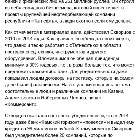
банки и физических лиц на 251 миллион рублей. Он строил
из себя солидного бизнесмена, который инвестирует в
проекты крупнейшей нефтедобывающей компании
республики «Татнефть», а люди охотно несли ему деньги.
Как отмечается в материалах дела, действовал Скворцов с
2010 по 2014 годы. Как правило, он убеждал своих жертв,
что давно и тесно работает с «Татнефтью» в области
поставок спецтехники, инструментов и другого
оборудования. Вложившимся он обещал дивиденды
минимум в 30% годовых, т.е., в разы больше тех, что может
предложить какой-либо банк. Для убедительности даже
показывал людям договоры на поставку, которые на самом
деле были фальшивыми. На его уловки попались весьма
состоятельные люди и различные компании из Казани,
Альметьевска и Набережных Челнов, пишет
«Коммерсант».
Скворцов оказался настолько убедительным, что в 2014
году даже банк «Камский горизонт» «повелся» и выдал ему
кредит на 99 миллионов рублей. К тому моменту Скворцов
был учредителем более 20 компаний, которые по