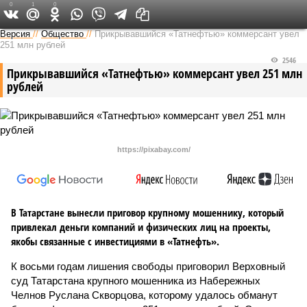
0
1
0
Версия в Татарстане
Версия
//
Общество
//
Прикрывавшийся «Татнефтью» коммерсант увел
251 млн рублей
2546
Прикрывавшийся «Татнефтью» коммерсант увел 251 млн
рублей
https://pixabay.com/
В Татарстане вынесли приговор крупному мошеннику, который
привлекал деньги компаний и физических лиц на проекты,
якобы связанные с инвестициями в «Татнефть».
К восьми годам лишения свободы приговорил Верховный
суд Татарстана крупного мошенника из Набережных
Челнов Руслана Скворцова, которому удалось обманут