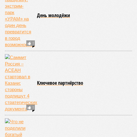
туриндустрии отмечают резкий рост доли индивидуальных
туристов и прогнозируют, что основной эффект от
продления безвиза будет заметен осенью при
бронированиях на следующий год, а при благоприятном
сценарии количество визитов из Китая может вырасти на
27-35 процентов по итогам 2026 года.
Ранее сообщалось, что Татарстан в первом полугодии 2026
года продемонстрировал впечатляющий
рост объёмов
поставок
сельскохозяйственной продукции и
продовольствия в Китайскую Народную Республику, в разы
превысив показатели аналогичного периода прошлого года.
Арина Михайлова
Опубликовано:
30.07.2026 12:25
Отредактировано:
30.07.2026 12:25
В казанском
зоопарке появилась
капибара