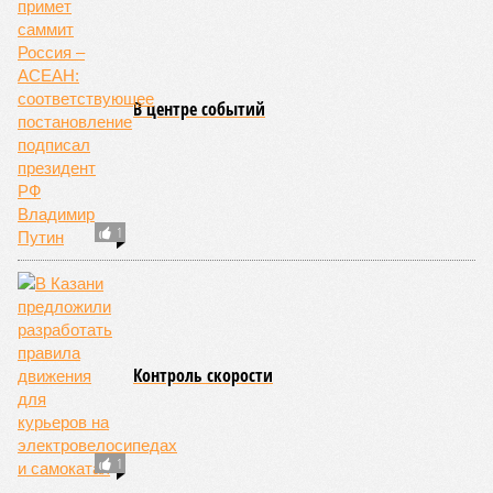
ЕЩЕ ИЗ РАЗДЕЛА «ОБЩЕСТВО»
Вкладчики Татфондбанка депутатам Госдумы:
Отрабатывайте зарплату
Ксению Собчак просят защитить татарский
язык
В интернете появилась петиция в защиту
татарского языка