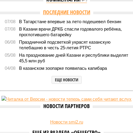
0
Версия
//
Бизнес
//
Татарстан нацелился на экспорт улиток в Китай
550
Расширение рынка
Татарстан нацелился на экспорт улиток в Китай
Татарстан нацелился на экспорт улиток в Китай (фото: shedevrum.ai)
Татарстанский производитель съедобных улиток всерьёз
нацелился на завоевание ёмкого и перспективного рынка Китая,
рассматривая его как потенциально бездонный канал сбыта для
своей быстрорастущей продукции.
Как
заявил
совладелец группы компаний Helix Group
Роман Матвеев
на встрече «Чайного клуба» РБК
Татарстан, его предприятие с каждым годом стабильно