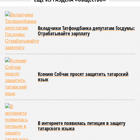
наращивает объёмы производства и в текущем году
рассчитывает собрать порядка 15 тонн живой улитки, в
связи с чем рассматривает новые варианты более
масштабных рынков сбыта. По его словам, компания уже
прорабатывала варианты с Казахстаном, но там продукт не
вызвал ожидаемого интереса, а поставки в Узбекистан
показали положительную обратную связь, но объёмы не
столь велики. Китай же видится гораздо более
привлекательным. Проведённое компанией исследование
фокус-группы показало, что улитки вызывают живой
интерес у китайцев, а надпись «Сделано в России»
добавляет продукту особой привлекательности и
воспринимается как знак качества.
Есть ли риски?
Опрошенные эксперты предупреждают, что занять даже
небольшую, но устойчивую нишу на китайском рынке
будет архисложно из-за жесточайшей ценовой
конкуренции. Основной поставщик улиток в Китай,
Вьетнам, контролирует более 40 процентов импорта,
предлагая свою продукцию по демпинговой цене в чуть