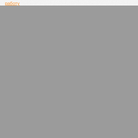
СЛУЧАЙНЫЕ СТАТЬИ
«Засеял» своими?
Новый глава Минсельхозпрода Татарстана Марат
Зяббаров меняет заместителей и директоров
ключевых и денежных компаний
«Аварийная» победа чиновников