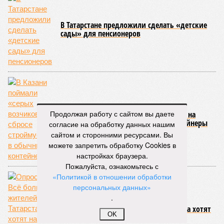
В Татарстане предложили сделать «детские
сады» для пенсионеров
Продолжая работу с сайтом вы даете
В Казани поймали «серых возчиков» на
сбросе строймусора в обычные контейнеры
согласие на обработку данных нашим
сайтом и сторонними ресурсами. Вы
можете запретить обработку Cookies в
настройках браузера.
Пожалуйста, ознакомьтесь с
«Политикой в отношении обработки
персональных данных»
.
Опрос: Всё больше жителей Татарстана хотят
OK
найти работу рядом с домом