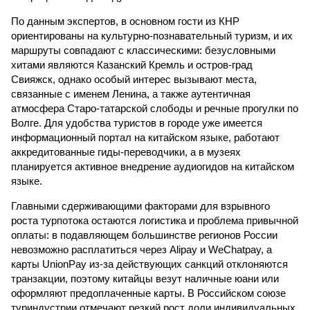
По данным экспертов, в основном гости из КНР
ориентированы на культурно-познавательный туризм, и их
маршруты совпадают с классическими: безусловными
хитами являются Казанский Кремль и остров-град
Свияжск, однако особый интерес вызывают места,
связанные с именем Ленина, а также аутентичная
атмосфера Старо-татарской слободы и речные прогулки по
Волге. Для удобства туристов в городе уже имеется
информационный портал на китайском языке, работают
аккредитованные гиды-переводчики, а в музеях
планируется активное внедрение аудиогидов на китайском
языке.
Главными сдерживающими факторами для взрывного
роста турпотока остаются логистика и проблема привычной
оплаты: в подавляющем большинстве регионов России
невозможно расплатиться через Alipay и WeChatpay, а
карты UnionPay из-за действующих санкций отклоняются
транзакции, поэтому китайцы везут наличные юани или
оформляют предоплаченные карты. В Российском союзе
туриндустрии отмечают резкий рост доли индивидуальных