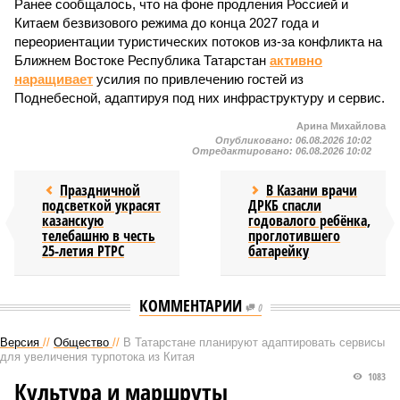
Ранее сообщалось, что на фоне продления Россией и
Китаем безвизового режима до конца 2027 года и
переориентации туристических потоков из-за конфликта на
Ближнем Востоке Республика Татарстан
активно
наращивает
усилия по привлечению гостей из
Поднебесной, адаптируя под них инфраструктуру и сервис.
Арина Михайлова
Опубликовано:
06.08.2026 10:02
Отредактировано:
06.08.2026 10:02
Праздничной
В Казани врачи
подсветкой украсят
ДРКБ спасли
казанскую
годовалого ребёнка,
телебашню в честь
проглотившего
25-летия РТРС
батарейку
КОММЕНТАРИИ
0
Версия
//
Общество
//
В Татарстане планируют адаптировать сервисы
для увеличения турпотока из Китая
1083
Культура и маршруты