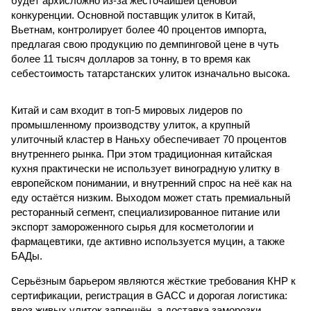
будет архисложно из-за жесточайшей ценовой
конкуренции. Основной поставщик улиток в Китай,
Вьетнам, контролирует более 40 процентов импорта,
предлагая свою продукцию по демпинговой цене в чуть
более 11 тысяч долларов за тонну, в то время как
себестоимость татарстанских улиток изначально высока.
Китай и сам входит в топ-5 мировых лидеров по
промышленному производству улиток, а крупный
улиточный кластер в Наньху обеспечивает 70 процентов
внутреннего рынка. При этом традиционная китайская
кухня практически не использует виноградную улитку в
европейском понимании, и внутренний спрос на неё как на
еду остаётся низким. Выходом может стать премиальный
ресторанный сегмент, специализированное питание или
экспорт замороженного сырья для косметологии и
фармацевтики, где активно используется муцин, а также
БАДы.
Серьёзным барьером являются жёсткие требования КНР к
сертификации, регистрация в GACC и дорогая логистика:
ввоз живых улиток запрещён, а доставка заморозки