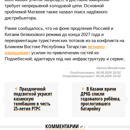
требует непрерывной холодовой цепи. Основной
проблемой Матвеев также назвал поиск надёжного
дистрибьютора.
Ранее сообщалось, что на фоне продления Россией и
Китаем безвизового режима до конца 2027 года и
переориентации туристических потоков из-за конфликта на
Ближнем Востоке Республика Татарстан
активно
наращивает
усилия по привлечению гостей из
Поднебесной, адаптируя под них инфраструктуру и сервис.
Арина Михайлова
Опубликовано:
06.08.2026 10:02
Отредактировано:
06.08.2026 10:02
Праздничной
В Казани врачи
подсветкой украсят
ДРКБ спасли
казанскую
годовалого ребёнка,
телебашню в честь
проглотившего
25-летия РТРС
батарейку
КОММЕНТАРИИ
0