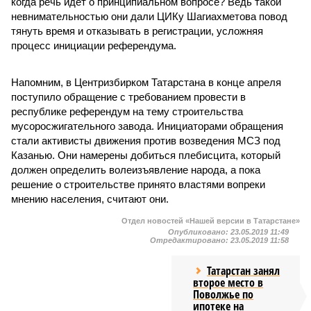
когда речь идет о принципиальном вопросе? Ведь такой
невнимательностью они дали ЦИКу Шагиахметова повод
тянуть время и отказывать в регистрации, усложняя
процесс инициации референдума.
Напомним, в Центризбирком Татарстана в конце апреля
поступило обращение с требованием провести в
республике референдум на тему строительства
мусоросжигательного завода. Инициаторами обращения
стали активисты движения против возведения МСЗ под
Казанью. Они намерены добиться плебисцита, который
должен определить волеизъявление народа, а пока
решение о строительстве принято властями вопреки
мнению населения, считают они.
Отдел новостей «Нашей версии в Татарстане»
Опубликовано:
23.05.2019 11:49
Отредактировано:
23.05.2019 11:58
Татарстан занял
второе место в
Поволжье по
ипотеке на