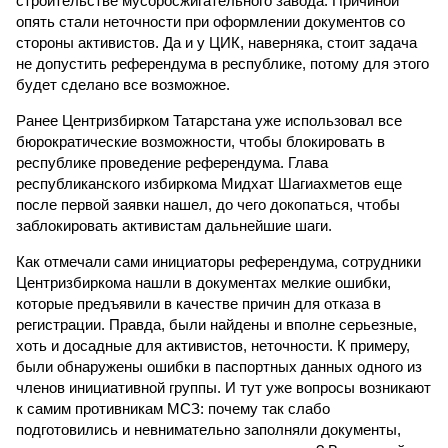
строительстве мусоросжигательного завода. Причиной
опять стали неточности при оформлении документов со
стороны активистов. Да и у ЦИК, наверняка, стоит задача
не допустить референдума в республике, потому для этого
будет сделано все возможное.
Ранее Центризбирком Татарстана уже использовал все
бюрократические возможности, чтобы блокировать в
республике проведение референдума. Глава
республиканского избиркома Мидхат Шагиахметов еще
после первой заявки нашел, до чего докопаться, чтобы
заблокировать активистам дальнейшие шаги.
Как отмечали сами инициаторы референдума, сотрудники
Центризбиркома нашли в документах мелкие ошибки,
которые предъявили в качестве причин для отказа в
регистрации. Правда, были найдены и вполне серьезные,
хоть и досадные для активистов, неточности. К примеру,
были обнаружены ошибки в паспортных данных одного из
членов инициативной группы. И тут уже вопросы возникают
к самим противникам МСЗ: почему так слабо
подготовились и невнимательно заполняли документы,