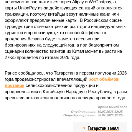
невозможно расплатиться через Alipay и WeChatpay, а
карты UnionPay из-за действующих санкций отклоняются
транзакции, поэтому китайцы везут наличные юани или
оформляют предоплаченные карты. В Российском союзе
туриндустрии отмечают резкий рост доли индивидуальных
туристов и прогнозируют, что основной эффект от
продления безвиза будет заметен осенью при
бронированиях на следующий год, а при благоприятном
сценарии количество визитов из Китая может вырасти на
27-35 процентов по итогам 2026 года.
Ранее сообщалось, что Татарстан в первом полугодии 2026
года продемонстрировал впечатляющий
рост объёмов
поставок
сельскохозяйственной продукции и
продовольствия в Китайскую Народную Республику, в разы
превысив показатели аналогичного периода прошлого года.
Арина Михайлова
Опубликовано:
30.07.2026 12:25
Отредактировано:
30.07.2026 12:25
Татарстан занял