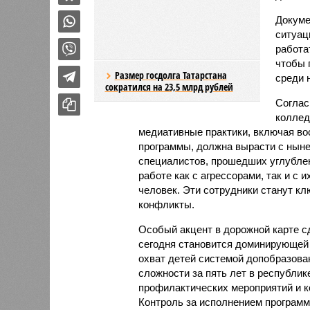
сократился на 23,5 млрд рублей
Докуме
ситуац
работать по единым стандартам и 
тенденцию роста агрессии среди н
Согласно тексту постановления, к 
активно использующих медиативные
примирительные программы, должна
число специалистов, прошедших уг
работе как с агрессорами, так и с 
человек. Эти сотрудники станут кл
конфликты.
Особый акцент в дорожной карте с
сегодня становится доминирующей
охват детей системой допобразова
сложности за пять лет в республик
профилактических мероприятий и ко
Контроль за исполнением программ
Татарстана, а ответственные ведом
февраля.