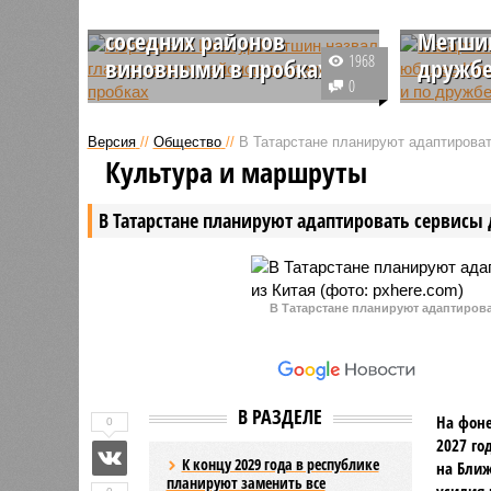
Метшин назвал глав
пел на
соседних районов
Метшин
1968
виновными в пробках
дружб
0
По словам мэра Казани Ильсура
Известны
Метшина, проблему пробок на
Макареви
Версия
//
Общество
//
В Татарстане планируют адаптироват
въезде в столицу из
получал н
Культура и маршруты
близлежащих населённых
выступле
пунктов необходимо решать
мэра Каз
В Татарстане планируют адаптировать сервисы 
руководителям районов, а также
который 
республиканскому
банкет в
правительству.
города.
В Татарстане планируют адаптирова
В РАЗДЕЛЕ
На фоне
0
2027 го
К концу 2029 года в республике
на Ближ
планируют заменить все
усилия 