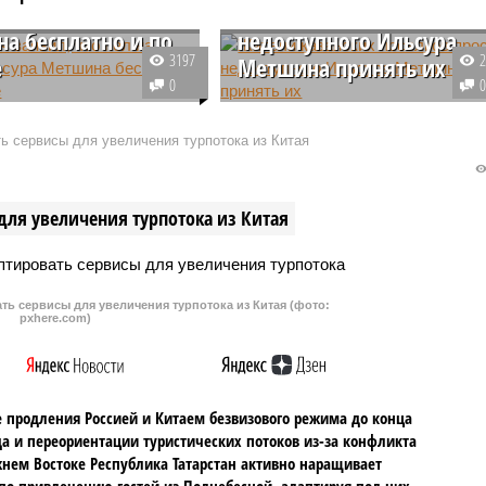
 юбилее Ильсура
поселков просят
а бесплатно и по
недоступного Ильсура
3197
е
Метшина принять их
0
й музыкант Андрей
Горожане обратились к мэру
ч заявил, что не
Казани Ильсуру Метшину с
ь сервисы для увеличения турпотока из Китая
икакого гонорара за
требованием принять их у себя
ние на дне рождении
по вопросу развития территории
ани Ильсура Метшина,
нескольких городских поселков.
для увеличения турпотока из Китая
закатил шикарнейший
Люди проводят митинги, на
 дорогом банкетном зале
которые власти не обращают
внимание.
ть сервисы для увеличения турпотока из Китая (фото:
pxhere.com)
 продления Россией и Китаем безвизового режима до конца
да и переориентации туристических потоков из-за конфликта
нем Востоке Республика Татарстан активно наращивает
по привлечению гостей из Поднебесной, адаптируя под них