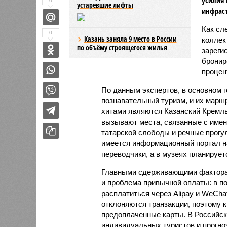
0
устаревшие лифты
инфраст
Как сл
0
Казань заняла 9 место в России
коллек
по объёму строящегося жилья
зареги
бронир
процент
По данным экспертов, в основном г
познавательный туризм, и их марш
хитами являются Казанский Кремль
вызывают места, связанные с имен
татарской слободы и речные прогул
имеется информационный портал на
переводчики, а в музеях планирует
Главными сдерживающими факторам
и проблема привычной оплаты: в 
расплатиться через Alipay и WeCha
отклоняются транзакции, поэтому 
предоплаченные карты. В Российск
индивидуальных туристов и прогно