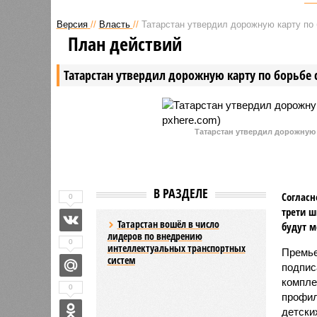
Версия
//
Власть
//
Татарстан утвердил дорожную карту по 
План действий
Татарстан утвердил дорожную карту по борьбе 
Татарстан утвердил дорожную 
В РАЗДЕЛЕ
Согласн
0
трети ш
Татарстан вошёл в число
будут м
лидеров по внедрению
0
интеллектуальных транспортных
Премье
систем
подпис
компле
0
профил
Размер госдолга Татарстана
детских