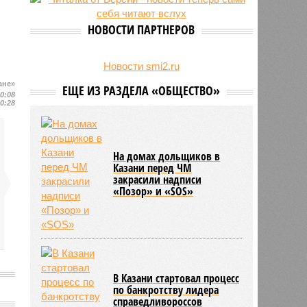
обмана с наличными через
банкомат
НОВОСТИ ПАРТНЕРОВ
Новости smi2.ru
ане»
ЕЩЕ ИЗ РАЗДЕЛА «ОБЩЕСТВО»
10:08
10:28
На домах дольщиков в
Казани перед ЧМ
закрасили надписи
«Позор» и «SOS»
В Казани стартовал процесс
по банкротству лидера
справедливороссов