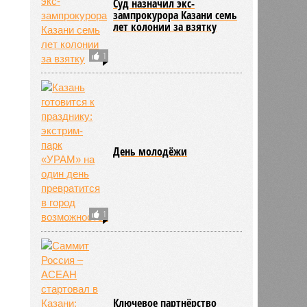
Суд назначил экс-
зампрокурора Казани семь
лет колонии за взятку
1
День молодёжи
1
Ключевое партнёрство