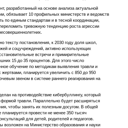
нт, разработанный на основе анализа актуальной
ии, обязывает 10 профильных министерств и ведомств
в тесной координации, чтобы переломить тревожную
есовершеннолетних.
2030 году доля школ, колледжей и соцучреждений,
 практики, включая восстановительные встречи и
 вырасти с нынешних 15 до 35 процентов. Для этого
лубленное обучение по методикам выявления травли и
их жертвами, планируется увеличить с 850 до 950
ючевым звеном в системе раннего реагирования на
делан на противодействие кибербуллингу, который
 формой травли. Параллельно будет расширяться
ния, чтобы занять их полезным досугом. В общей
е планируется провести не менее 350 тысяч
нсультаций для детей, родителей и педагогов.
ы возложен на Министерство образования и науки
ства будут ежегодно отчитываться до первого