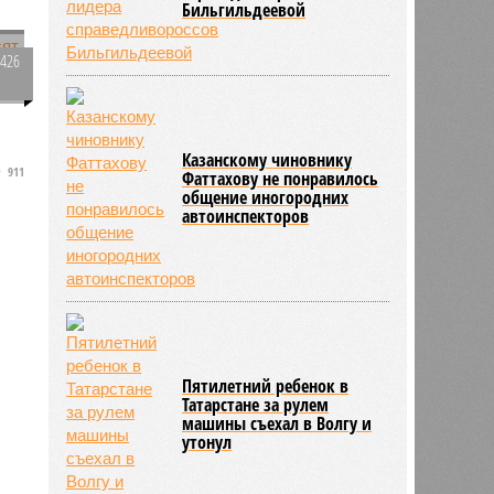
Бильгильдеевой
2426
0
Казанскому чиновнику
911
Фаттахову не понравилось
общение иногородних
автоинспекторов
Пятилетний ребенок в
Татарстане за рулем
машины съехал в Волгу и
утонул