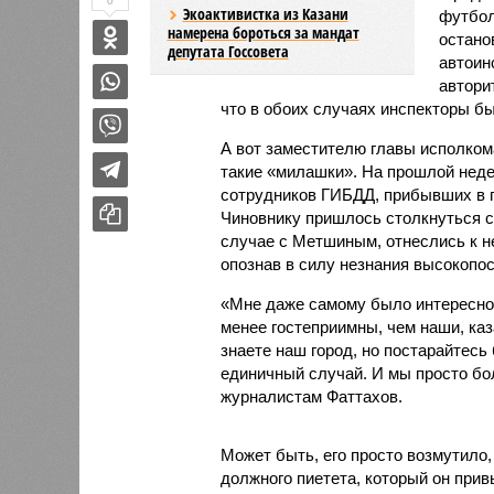
0
Экоактивистка из Казани
футбол
намерена бороться за мандат
остано
депутата Госсовета
автоин
автори
что в обоих случаях инспекторы б
А вот заместителю главы исполком
такие «милашки». На прошлой нед
сотрудников ГИБДД, прибывших в г
Чиновнику пришлось столкнуться с 
случае с Метшиным, отнеслись к не
опознав в силу незнания высокопо
«Мне даже самому было интересно в
менее гостеприимны, чем наши, каза
знаете наш город, но постарайтесь
единичный случай. И мы просто бо
журналистам Фаттахов.
Может быть, его просто возмутило,
должного пиетета, который он при