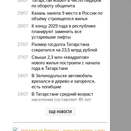
30/07
Татарстан вошёл в число лидеров
по обороту общепита
29/07
Казань заняла 9 место в России по
объёму строящегося жилья
28/07
К концу 2029 года в республике
планируют заменить все
устаревшие лифты
27/07
Размер госдолга Татарстана
сократился на 23,5 млрд рублей
27/07
Свыше 2,3 млн «квадратов»
нового жилья построили с начала
года в Татарстане
24/07
В Зеленодольске автомобиль
врезался в дерево и загорелся,
есть погибшие
24/07
В Татарстане средний возраст
населения составляет 40 лет
23/07
Продажи новых авто
ЕЩЕ НОВОСТИ
экономкласса в Татарстане
увеличились на 31 процент
22/07
Мошенники в Татарстане
активировались с новой схемой