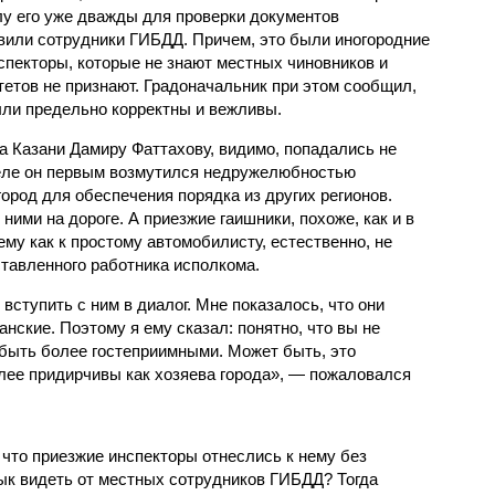
у его уже дважды для проверки документов
вили сотрудники ГИБДД. Причем, это были иногородние
спекторы, которые не знают местных чиновников и
тетов не признают. Градоначальник при этом сообщил,
ыли предельно корректны и вежливы.
а Казани Дамиру Фаттахову, видимо, попадались не
еле он первым возмутился недружелюбностью
ород для обеспечения порядка из других регионов.
ними на дороге. А приезжие гаишники, похоже, как и в
му как к простому автомобилисту, естественно, не
ставленного работника исполкома.
ступить с ним в диалог. Мне показалось, что они
нские. Поэтому я ему сказал: понятно, что вы не
 быть более гостеприимными. Может быть, это
лее придирчивы как хозяева города», — пожаловался
 что приезжие инспекторы отнеслись к нему без
вык видеть от местных сотрудников ГИБДД? Тогда