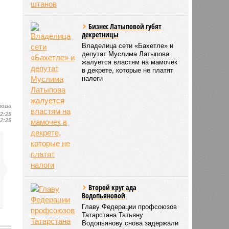
Бизнес Латыповой губят
декретницы
Владелица сети «Бахетле» и
депутат Муслима Латыпова
жалуется властям на мамочек
в декрете, которые не платят
налоги
лова
12:25
12:25
Второй круг ада
Водопьяновой
Главу Федерации профсоюзов
Татарстана Татьяну
Водопьянову снова задержали