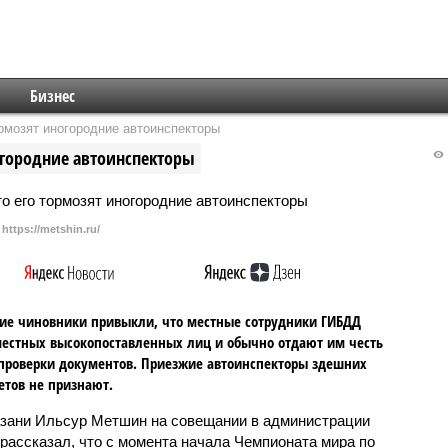
Бизнес
рмозят иногородние автоинспекторы
огородние автоинспекторы
https://metshin.ru/
ие чиновники привыкли, что местные сотрудники ГИБДД
естных высокопоставленных лиц и обычно отдают им честь
проверки документов. Приезжие автоинспекторы здешних
етов не признают.
зани Ильсур Метшин на совещании в администрации
 рассказал, что с момента начала Чемпионата мира по