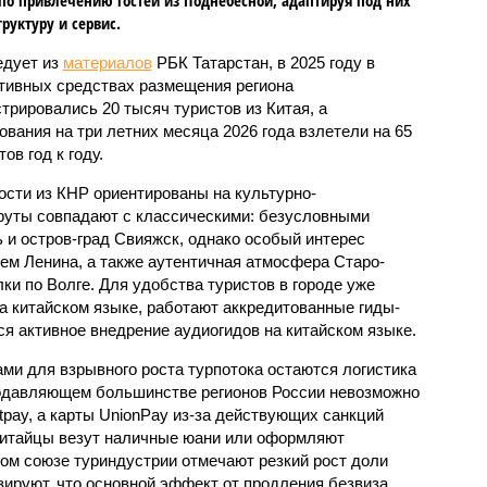
руктуру и сервис.
едует из
материалов
РБК Татарстан, в 2025 году в
тивных средствах размещения региона
стрировались 20 тысяч туристов из Китая, а
ования на три летних месяца 2026 года взлетели на 65
ов год к году.
ости из КНР ориентированы на культурно-
руты совпадают с классическими: безусловными
 и остров-град Свияжск, однако особый интерес
ем Ленина, а также аутентичная атмосфера Старо-
ки по Волге. Для удобства туристов в городе уже
 китайском языке, работают аккредитованные гиды-
ся активное внедрение аудиогидов на китайском языке.
и для взрывного роста турпотока остаются логистика
подавляющем большинстве регионов России невозможно
tpay, а карты UnionPay из-за действующих санкций
китайцы везут наличные юани или оформляют
ом союзе туриндустрии отмечают резкий рост доли
зируют, что основной эффект от продления безвиза