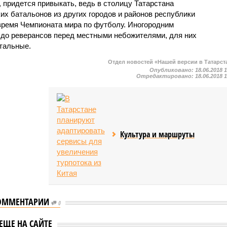
, придется привыкать, ведь в столицу Татарстана
их батальонов из других городов и районов республики
время Чемпионата мира по футболу. Иногородним
е до реверансов перед местными небожителями, для них
стальные.
Отдел новостей «Нашей версии в Татарст
Опубликовано:
18.06.2018 
Отредактировано:
18.06.2018 
Культура и маршруты
ОММЕНТАРИИ
0
вич заявил, что
Жители казанских
ЕЩЕ НА САЙТЕ