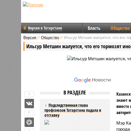
Власть
Общество
Версия в Татарстане
Версия
//
Общество
//
Ильсур Метшин жалуется, что его то
Ильсур Метшин жалуется, что его тормозят ин
В РАЗДЕЛЕ
Казанск
1
знают м
Подследственная глава
вместо 
профсоюзов Татарстана падала в
авторит
0
отставку
Мэр Ка
города