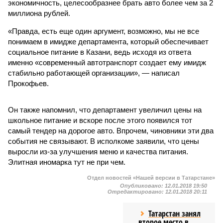
экономичность, целесообразнее брать авто более чем за 2
миллиона рублей.
«Правда, есть еще один аргумент, возможно, мы не все
понимаем в имидже департамента, который обеспечивает
социальное питание в Казани, ведь исходя из ответа
именно «современный автотранспорт создает ему имидж
стабильно работающей организации», — написал
Прокофьев.
Он также напомнил, что департамент увеличил цены на
школьное питание и вскоре после этого появился тот
самый тендер на дорогое авто. Впрочем, чиновники эти два
события не связывают. В исполкоме заявили, что цены
выросли из-за улучшения меню и качества питания.
Элитная иномарка тут не при чем.
Отдел новостей «Нашей версии в Татарстане»
Опубликовано:
12.01.2018 19:50
Отредактировано:
12.01.2018 20:11
Татарстан занял
второе место в