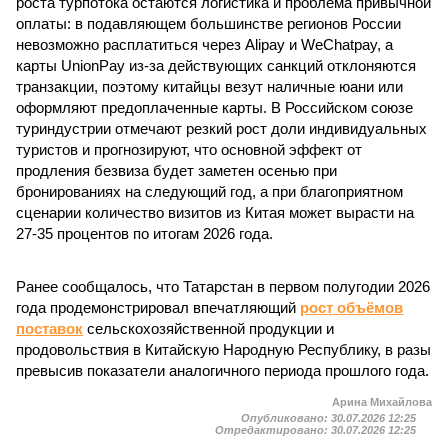
роста турпотока остаются логистика и проблема привычной
оплаты: в подавляющем большинстве регионов России
невозможно расплатиться через Alipay и WeChatpay, а
карты UnionPay из-за действующих санкций отклоняются
транзакции, поэтому китайцы везут наличные юани или
оформляют предоплаченные карты. В Российском союзе
туриндустрии отмечают резкий рост доли индивидуальных
туристов и прогнозируют, что основной эффект от
продления безвиза будет заметен осенью при
бронированиях на следующий год, а при благоприятном
сценарии количество визитов из Китая может вырасти на
27-35 процентов по итогам 2026 года.
Ранее сообщалось, что Татарстан в первом полугодии 2026
года продемонстрировал впечатляющий
рост объёмов
поставок
сельскохозяйственной продукции и
продовольствия в Китайскую Народную Республику, в разы
превысив показатели аналогичного периода прошлого года.
Арина Михайлова
Опубликовано:
30.07.2026 12:25
Отредактировано:
30.07.2026 12:25