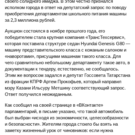
своего солидного имиджа. В этом честно признался
исполком города в ответ на депутатский запрос по поводу
приобретения департаментом школьного питания машины
за 2,3 миллиона рублей.
Аукцион состоялся в ноябре прошлого года, его
победителем стала крупная компания «ТрансТехсервис»,
которая поставила структуре седан Hyundai Genesis G80 —
машину представительского класса с кожаным салоном и
«наворотами», присущими машинам такого класса. Для
чего сравнительно небольшому департаменту такое авто, в
документации к тендеру, естественно, не сообщалось.
Этим же вопросом задался и депутат Госсовета Татарстана
из фракции КПРФ Артем Прокофьев, который направил
мэру Казани Ильсуру Метшину соответствующий запрос.
Ответ получился неожиданным.
Как сообщил на своей странице в «ВКонтакте»
парламентарий, в письме указано, что такой автомобиль
был выбран «исходя из экономичности, целесообразности
и безопасности». Жителям города стоило бы взять на
заметку жизненный урок от чиновников: если нужна