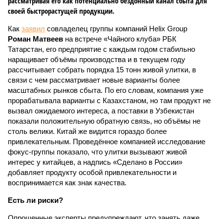
рассматривая его как потенциально бездонный канал сбыта для
своей быстрорастущей продукции.
Как
заявил
совладелец группы компаний Helix Group
Роман Матвеев
на встрече «Чайного клуба» РБК
Татарстан, его предприятие с каждым годом стабильно
наращивает объёмы производства и в текущем году
рассчитывает собрать порядка 15 тонн живой улитки, в
связи с чем рассматривает новые варианты более
масштабных рынков сбыта. По его словам, компания уже
прорабатывала варианты с Казахстаном, но там продукт не
вызвал ожидаемого интереса, а поставки в Узбекистан
показали положительную обратную связь, но объёмы не
столь велики. Китай же видится гораздо более
привлекательным. Проведённое компанией исследование
фокус-группы показало, что улитки вызывают живой
интерес у китайцев, а надпись «Сделано в России»
добавляет продукту особой привлекательности и
воспринимается как знак качества.
Есть ли риски?
Опрошенные эксперты предупреждают, что занять даже