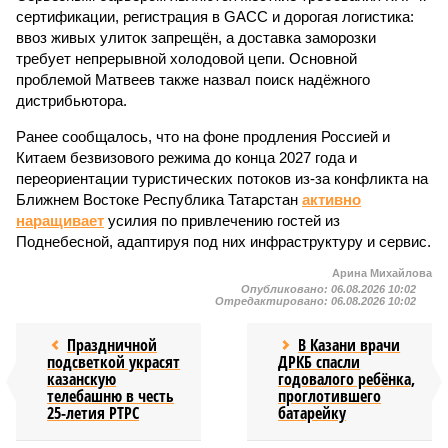
сертификации, регистрация в GACC и дорогая логистика:
ввоз живых улиток запрещён, а доставка заморозки
требует непрерывной холодовой цепи. Основной
проблемой Матвеев также назвал поиск надёжного
дистрибьютора.
Ранее сообщалось, что на фоне продления Россией и
Китаем безвизового режима до конца 2027 года и
переориентации туристических потоков из-за конфликта на
Ближнем Востоке Республика Татарстан
активно
наращивает
усилия по привлечению гостей из
Поднебесной, адаптируя под них инфраструктуру и сервис.
Арина Михайлова
Опубликовано:
06.08.2026 10:02
Отредактировано:
06.08.2026 10:02
Праздничной
В Казани врачи
подсветкой украсят
ДРКБ спасли
казанскую
годовалого ребёнка,
телебашню в честь
проглотившего
25-летия РТРС
батарейку