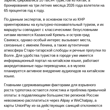
зарегистрировались 20 тысяч туристов из Китая, а
бронирования на три летних месяца 2026 года взлетели на
65 процентов год к году.
По данным экспертов, в основном гости из КНР
ориентированы на культурно-познавательный туризм, и их
маршруты совпадают с классическими: безусловными
хитами являются Казанский Кремль и остров-град
Свияжск, однако особый интерес вызывают места,
связанные с именем Ленина, а также аутентичная
атмосфера Старо-татарской слободы и речные прогулки по
Волге. Для удобства туристов в городе уже имеется
информационный портал на китайском языке, работают
аккредитованные гиды-переводчики, а в музеях
планируется активное внедрение аудиогидов на китайском
языке.
Главными сдерживающими факторами для взрывного
роста турпотока остаются логистика и проблема привычной
оплаты: в подавляющем большинстве регионов России
невозможно расплатиться через Alipay и WeChatpay, а
карты UnionPay из-за действующих санкций отклоняются