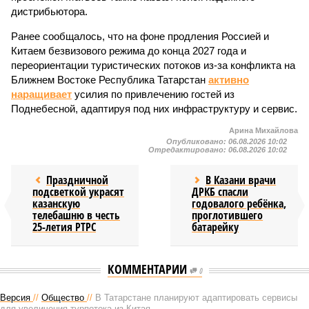
дистрибьютора.
Ранее сообщалось, что на фоне продления Россией и
Китаем безвизового режима до конца 2027 года и
переориентации туристических потоков из-за конфликта на
Ближнем Востоке Республика Татарстан
активно
наращивает
усилия по привлечению гостей из
Поднебесной, адаптируя под них инфраструктуру и сервис.
Арина Михайлова
Опубликовано:
06.08.2026 10:02
Отредактировано:
06.08.2026 10:02
Праздничной
В Казани врачи
подсветкой украсят
ДРКБ спасли
казанскую
годовалого ребёнка,
телебашню в честь
проглотившего
25-летия РТРС
батарейку
КОММЕНТАРИИ
0
Версия
//
Общество
//
В Татарстане планируют адаптировать сервисы
для увеличения турпотока из Китая