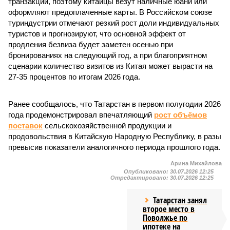
транзакции, поэтому китайцы везут наличные юани или
оформляют предоплаченные карты. В Российском союзе
туриндустрии отмечают резкий рост доли индивидуальных
туристов и прогнозируют, что основной эффект от
продления безвиза будет заметен осенью при
бронированиях на следующий год, а при благоприятном
сценарии количество визитов из Китая может вырасти на
27-35 процентов по итогам 2026 года.
Ранее сообщалось, что Татарстан в первом полугодии 2026
года продемонстрировал впечатляющий
рост объёмов
поставок
сельскохозяйственной продукции и
продовольствия в Китайскую Народную Республику, в разы
превысив показатели аналогичного периода прошлого года.
Арина Михайлова
Опубликовано:
30.07.2026 12:25
Отредактировано:
30.07.2026 12:25
Татарстан занял
второе место в
Поволжье по
ипотеке на