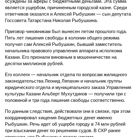
осуждены за аферы с бюджетными деньгами. Эта сумма
является ущербом, причиненным городской казне. Среди
ответчиков оказался и Алексей Рыбушкин — сын депутата
Госсовета Татарстана Николая Рыбушкина.
Приговор чиновникам был вынесен летом прошлого года.
Пять лет лишения свободы в колонии общего режима
получил сам Алексей Рыбушкин, бывший заместитель
начальника правового управления аппарата исполкома
Казани. Его признали виновным в мошенничестве на
десятки миллионов рублей.
Его коллеги — начальник отдела по вопросам жилищного
законодательства Леонид Ляпахин и начальник группы
юридического отдела и муниципального заказа Управления
культуры Казани Альберт Мухутдинов — получили три с
половиной и три года лишения свободы соответственно.
По данным следствия, действовали они в связке, при этом
координировал хищения бюджетных денег именно
Рыбушкин. Речь идет об ущербе городу в 74 млн рублей
при взыскании денег по решениям судов. В СКР ранее
отмечали, что Рыбушкин с подельниками,