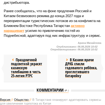
дистрибьютора.
Ранее сообщалось, что на фоне продления Россией и
Китаем безвизового режима до конца 2027 года и
переориентации туристических потоков из-за конфликта на
Ближнем Востоке Республика Татарстан
активно
наращивает
усилия по привлечению гостей из
Поднебесной, адаптируя под них инфраструктуру и сервис.
Арина Михайлова
Опубликовано:
06.08.2026 10:02
Отредактировано:
06.08.2026 10:02
Праздничной
В Казани врачи
подсветкой украсят
ДРКБ спасли
казанскую
годовалого ребёнка,
телебашню в честь
проглотившего
25-летия РТРС
батарейку
КОММЕНТАРИИ
0
Версия
//
Общество
//
В Татарстане планируют адаптировать сервисы
для увеличения турпотока из Китая