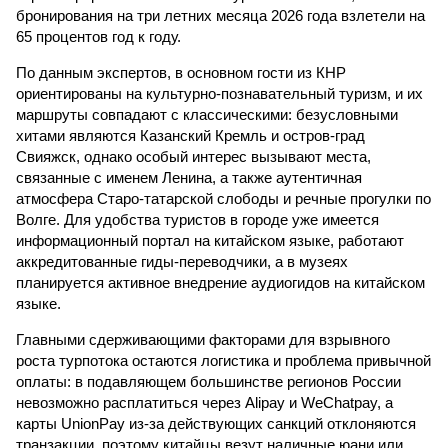
бронирования на три летних месяца 2026 года взлетели на
65 процентов год к году.
По данным экспертов, в основном гости из КНР
ориентированы на культурно-познавательный туризм, и их
маршруты совпадают с классическими: безусловными
хитами являются Казанский Кремль и остров-град
Свияжск, однако особый интерес вызывают места,
связанные с именем Ленина, а также аутентичная
атмосфера Старо-татарской слободы и речные прогулки по
Волге. Для удобства туристов в городе уже имеется
информационный портал на китайском языке, работают
аккредитованные гиды-переводчики, а в музеях
планируется активное внедрение аудиогидов на китайском
языке.
Главными сдерживающими факторами для взрывного
роста турпотока остаются логистика и проблема привычной
оплаты: в подавляющем большинстве регионов России
невозможно расплатиться через Alipay и WeChatpay, а
карты UnionPay из-за действующих санкций отклоняются
транзакции, поэтому китайцы везут наличные юани или