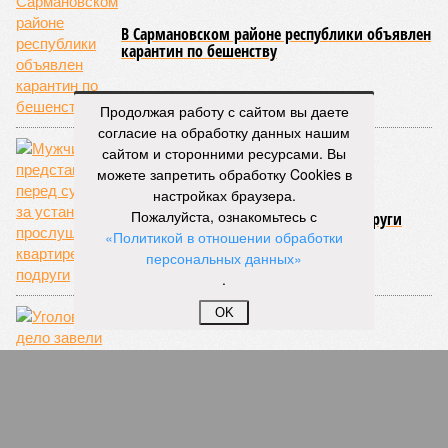
В Сармановском районе республики объявлен
карантин по бешенству
Продолжая работу с сайтом вы даете
согласие на обработку данных нашим
сайтом и сторонними ресурсами. Вы
можете запретить обработку Cookies в
настройках браузера.
Мужчина предстанет перед судом за
Пожалуйста, ознакомьтесь с
установку прослушки в квартире подруги
«Политикой в отношении обработки
персональных данных»
.
OK
Уголовное дело завели на женщину,
прикурившую от Вечного огня в Казани