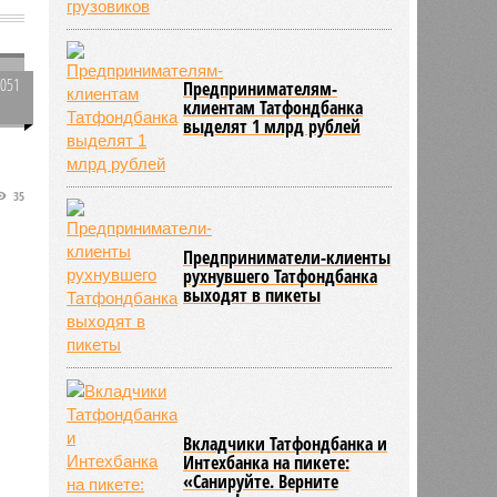
а
3051
Предпринимателям-
клиентам Татфондбанка
0
выделят 1 млрд рублей
35
и
Предприниматели-клиенты
.
рухнувшего Татфондбанка
выходят в пикеты
Вкладчики Татфондбанка и
Интехбанка на пикете:
«Санируйте. Верните