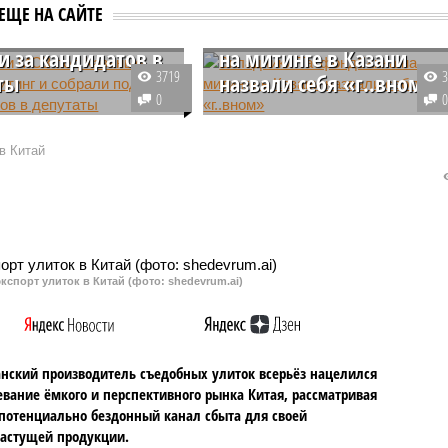
ю вышли на
ЕЩЕ НА САЙТЕ
 и собрали
Вкладчики Татфондбанк
и за кандидатов в
на митинге в Казани
3719
ты
назвали себя «г..вном»
0
ы движения против
После долгого перерыва в
ьства под Казанью
Казани состоялся очередной
в Китай
игательного завода
митинг вкладчиков рухнувших
чередной митинг, а
Татфондбанка и Интехбанка. На
ачали сбор подписей за
нем участники заявили, что
ндидатов в депутаты
власти не считают их за людей 
а Татарстана.
помогать им никто не собирается
кспорт улиток в Китай (фото: shedevrum.ai)
анский производитель съедобных улиток всерьёз нацелился
евание ёмкого и перспективного рынка Китая, рассматривая
 потенциально бездонный канал сбыта для своей
астущей продукции.