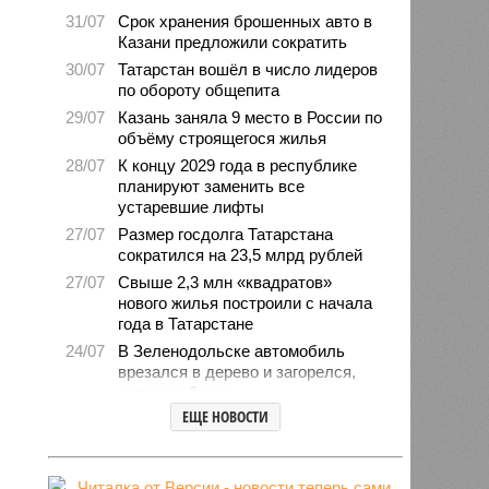
31/07
Срок хранения брошенных авто в
Казани предложили сократить
30/07
Татарстан вошёл в число лидеров
по обороту общепита
29/07
Казань заняла 9 место в России по
объёму строящегося жилья
28/07
К концу 2029 года в республике
планируют заменить все
устаревшие лифты
27/07
Размер госдолга Татарстана
сократился на 23,5 млрд рублей
27/07
Свыше 2,3 млн «квадратов»
нового жилья построили с начала
года в Татарстане
24/07
В Зеленодольске автомобиль
врезался в дерево и загорелся,
есть погибшие
ЕЩЕ НОВОСТИ
24/07
В Татарстане средний возраст
населения составляет 40 лет
23/07
Продажи новых авто
экономкласса в Татарстане