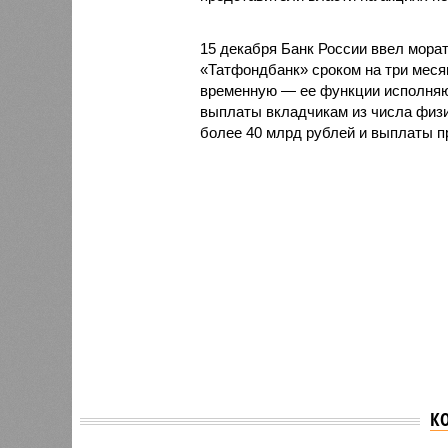
15 декабря Банк России ввел мора
«Татфондбанк» сроком на три меся
временную — ее функции исполняют
выплаты вкладчикам из числа физи
более 40 млрд рублей и выплаты 
К
Против