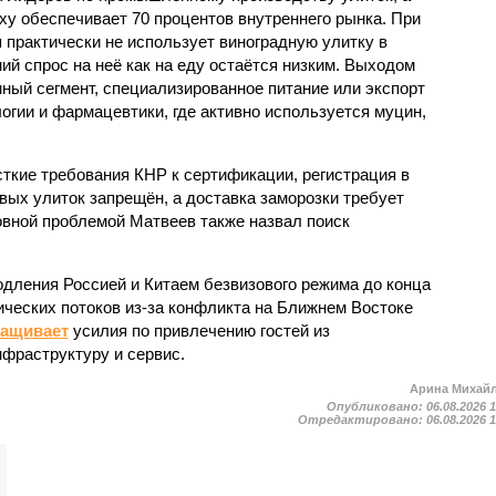
ху обеспечивает 70 процентов внутреннего рынка. При
 практически не использует виноградную улитку в
ий спрос на неё как на еду остаётся низким. Выходом
ный сегмент, специализированное питание или экспорт
огии и фармацевтики, где активно используется муцин,
кие требования КНР к сертификации, регистрация в
вых улиток запрещён, а доставка заморозки требует
вной проблемой Матвеев также назвал поиск
одления Россией и Китаем безвизового режима до конца
ических потоков из-за конфликта на Ближнем Востоке
ращивает
усилия по привлечению гостей из
нфраструктуру и сервис.
Арина Михай
Опубликовано:
06.08.2026 
Отредактировано:
06.08.2026 