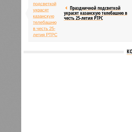
Праздничной подсветкой
украсят казанскую телебашню в
честь 25-летия РТРС
К
Версия
//
Общество
//
В Татарстане планируют адаптироват
Культура и маршруты
В Татарстане планируют адаптировать сервисы 
В Татарстане планируют адаптирова