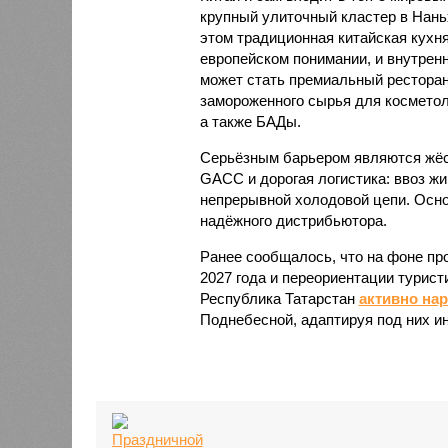
крупный улиточный кластер в Нань
этом традиционная китайская кухня
европейском понимании, и внутренн
может стать премиальный ресторан
замороженного сырья для косметол
а также БАДы.
Серьёзным барьером являются жёст
GACC и дорогая логистика: ввоз жи
непрерывной холодовой цепи. Осно
надёжного дистрибьютора.
Ранее сообщалось, что на фоне пр
2027 года и переориентации турист
Республика Татарстан
активно на
Поднебесной, адаптируя под них и