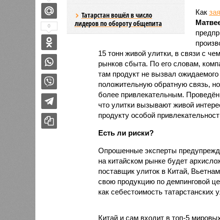
Как
за
Татарстан вошёл в число
Матве
лидеров по обороту общепита
0
предпр
произв
15 тонн живой улитки, в связи с 
рынков сбыта. По его словам, ком
там продукт не вызвал ожидаемого 
положительную обратную связь, но
более привлекательным. Проведённ
что улитки вызывают живой интере
продукту особой привлекательности
Есть ли риски?
Опрошенные эксперты предупрежда
на китайском рынке будет архисло
поставщик улиток в Китай, Вьетнам
свою продукцию по демпинговой цен
как себестоимость татарстанских у
Китай и сам входит в топ-5 миров