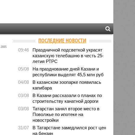
ПОСЛЕДНИЕ НОВОСТИ
2805
09:46
Праздничной подсветкой украсят
казанскую телебашню в честь 25-
летия РТРС
05/08
На празднование дней Казани и
республики выделят 45,5 млн руб
04/08
В казанском зоопарке появилась
капибара
03/08
В Казани рассказали о планах по
строительству канатной дороги
03/08
Татарстан занял второе место в
Поволжье по ипотеке на
новостройки
31/07
В Татарстане замедлился рост цен
на бензин