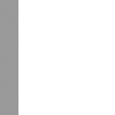
В РАЗДЕЛЕ
На фоне
0
2027 го
К концу 2029 года в республике
на Ближ
планируют заменить все
усилия 
0
устаревшие лифты
инфраст
Как сл
0
Казань заняла 9 место в России
коллек
по объёму строящегося жилья
зареги
бронир
процент
По данным экспертов, в основном г
познавательный туризм, и их марш
хитами являются Казанский Кремль
вызывают места, связанные с имен
татарской слободы и речные прогул
имеется информационный портал на
переводчики, а в музеях планирует
Главными сдерживающими факторам
и проблема привычной оплаты: в 