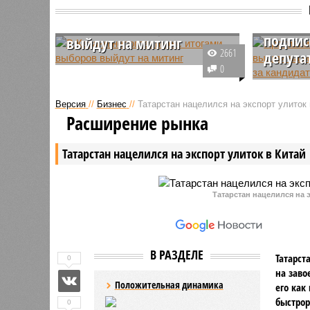
Казань
В Казани несогласные с
митинг
итогами выборов
подпис
выйдут на митинг
2661
депута
Митинг с требованием
0
распустить ЦИК Татарстана
Активист
пройдет В Казани. Инициаторами
строител
Версия
//
Бизнес
//
Татарстан нацелился на экспорт улиток 
акции выступили общественные
мусоросж
Расширение рынка
деятели и политические партии
провели о
республики.
заодно н
Татарстан нацелился на экспорт улиток в Китай
своих ка
Госсовет
Татарстан нацелился на э
В РАЗДЕЛЕ
Татарст
0
на заво
Положительная динамика
его как
быстрор
0