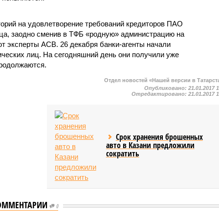
торий на удовлетворение требований кредиторов ПАО
ца, заодно сменив в ТФБ «родную» администрацию на
 эксперты АСВ. 26 декабря банки-агенты начали
ческих лиц. На сегодняшний день они получили уже
продолжаются.
Отдел новостей «Нашей версии в Татарст
Опубликовано:
21.01.2017 
Отредактировано:
21.01.2017 
Срок хранения брошенных
авто в Казани предложили
сократить
ОММЕНТАРИИ
0
ники МСЗ под