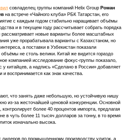
явил
совладелец группы компаний Helix Group
Роман
ев
на встрече «Чайного клуба» РБК Татарстан, его
иятие с каждым годом стабильно наращивает объёмы
одства и в текущем году рассчитывает собрать порядка
чем рассматривает новые варианты более масштабных
пания уже прорабатывала варианты с Казахстаном, но
интереса, а поставки в Узбекистан показали
 объёмы не столь велики. Китай же видится гораздо
ое компанией исследование фокус-группы показало,
с у китайцев, а надпись «Сделано в России» добавляет
 и воспринимается как знак качества.
ют, что занять даже небольшую, но устойчивую нишу
жно из-за жесточайшей ценовой конкуренции. Основной
, контролирует более 40 процентов импорта, предлагая
е в чуть более 11 тысяч долларов за тонну, в то время
литок изначально высока.
ых лидеров по промышленному производству улиток, а