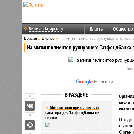
Власть
Общество
Версия в Татарстане
Версия
//
Бизнес
//
На митинг клиентов рухнувшего Татфонд
На митинг клиентов рухнувшего Татфондбанка в
http
В РАЗДЕЛЕ
Организ
0
около т
Минниханов признался, что
оказали
санатора для Татфондбанка не
0
нашли
Предпр
вышли 
Органи