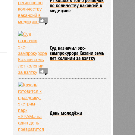
РТ вошла в топ-5 регионов
по количеству вакансий в
медицине
1
Суд назначил экс-
зампрокурора Казани семь
лет колонии за взятку
1
940
День молодёжи