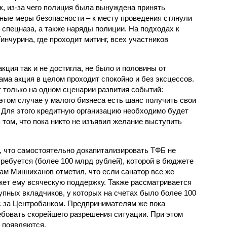
к, из-за чего полиция была вынуждена принять
ные меры безопасности – к месту проведения стянули
 спецназа, а также наряды полиции. На подходах к
инчурина, где проходит митинг, всех участников
кция так и не достигла, не было и половины от
ма акция в целом проходит спокойно и без эксцессов.
 только на одном сценарии развития событий:
этом случае у малого бизнеса есть шанс получить свои
. Для этого кредитную организацию необходимо будет
 том, что пока никто не изъявил желание выступить
, что самостоятельно докапитализировать ТФБ не
ребуется (более 100 млрд рублей), которой в бюджете
там Минниханов отметил, что если санатор все же
ажет ему всяческую поддержку. Также рассматривается
рупных вкладчиков, у которых на счетах было более 100
с за Центробанком. Предпринимателям же пока
ебовать скорейшего разрешения ситуации. При этом
е появляются.