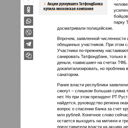
0
Акции рухнувшего Татфондбанка
челове
купила московская компания
усилен
бойцов
парку Т
досматривали полицейские.
Впрочем, заявленной численности а
обещанных участников. При этом са
Участники по-прежнему настаивают
санировать Татфондбанк, только в 
деньги, «зависшие» на счетах ТФБ
докапитализировать, но проблема в
санатором.
Ранее власти республики заявляли
смогут – слишком большая сумма т
нет. Но при этом президент РТ Рус
найдется, руководство региона ок
вопрос о спасении банка за счет к
млн рублей. Конечное слово сейча
остается выходить на митинги и тр
представители власти на акциях н