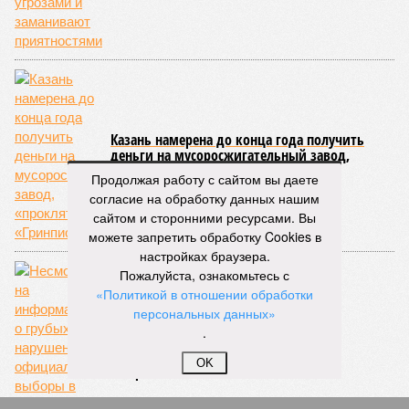
Казань намерена до конца года получить
деньги на мусоросжигательный завод,
«проклятый» «Гринписом»
Продолжая работу с сайтом вы даете
согласие на обработку данных нашим
сайтом и сторонними ресурсами. Вы
можете запретить обработку Cookies в
настройках браузера.
Пожалуйста, ознакомьтесь с
«Политикой в отношении обработки
персональных данных»
.
Несмотря на информацию о грубых
нарушениях, официально выборы в
OK
Татарстане назвали честными