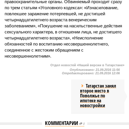
правоохранительные органы. Обвиняемый проходит сразу
по трем статьям «Уголовного кодекса»: «Изнасилование,
повлекшее заражение потерпевшей, не достигшей
четырнадцатилетнего возраста венерическим
заболеванием», «Покушение на насильственные действия
сексуального характера, в отношении лица, не достигшего
четырнадцатилетнего возраста», «Неисполнение
обязанностей по воспитанию несовершеннолетнего,
соединенное с жестоким обращением с
несовершеннолетним».
Отдел новостей «Нашей версии в Татарстане»
Опубликовано:
21.09.2016 11:56
Отредактировано:
21.09.2016 12:06
Татарстан занял
второе место в
Поволжье по
ипотеке на
новостройки
КОММЕНТАРИИ
0