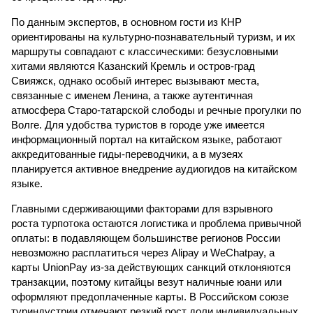
По данным экспертов, в основном гости из КНР
ориентированы на культурно-познавательный туризм, и их
маршруты совпадают с классическими: безусловными
хитами являются Казанский Кремль и остров-град
Свияжск, однако особый интерес вызывают места,
связанные с именем Ленина, а также аутентичная
атмосфера Старо-татарской слободы и речные прогулки по
Волге. Для удобства туристов в городе уже имеется
информационный портал на китайском языке, работают
аккредитованные гиды-переводчики, а в музеях
планируется активное внедрение аудиогидов на китайском
языке.
Главными сдерживающими факторами для взрывного
роста турпотока остаются логистика и проблема привычной
оплаты: в подавляющем большинстве регионов России
невозможно расплатиться через Alipay и WeChatpay, а
карты UnionPay из-за действующих санкций отклоняются
транзакции, поэтому китайцы везут наличные юани или
оформляют предоплаченные карты. В Российском союзе
туриндустрии отмечают резкий рост доли индивидуальных