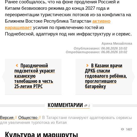
Ранее сообщалось, что на фоне продления Россией и
Китаем безвизового режима до конца 2027 года и
переориентации туристических потоков из-за конфликта на
Ближнем Востоке Республика Татарстан
активно
наращивает
усилия по привлечению гостей из
Поднебесной, адаптируя под них инфраструктуру и сервис.
Арина Михайлова
Опубликовано:
06.08.2026 10:02
Отредактировано:
06.08.2026 10:02
Праздничной
В Казани врачи
подсветкой украсят
ДРКБ спасли
казанскую
годовалого ребёнка,
телебашню в честь
проглотившего
25-летия РТРС
батарейку
КОММЕНТАРИИ
0
Версия
//
Общество
//
В Татарстане планируют адаптировать сервисы
для увеличения турпотока из Китая
1407
Культура и маршруты