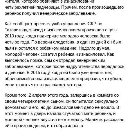
жителя, которого обвиняют в изнасиловании
четырехлетней падчерицы. Причем, после произошедшего
ребенок получил венерическое заболевание.
Как сообщает пресс-служба управления СКР по
Татарстану, эпизод с изнасилованием произошел еще в
2010 году, когда падчерице молодого человека было
четыре года. По версии следствия, в один из дней он был
пьян и остался с ребенком наедине. Недолго думая,
молодой человек схватил ребенка и изнасиловал. Как
выяснилось позже, сам он страдал венерическим
заболеванием, которое после надругательства передалось
и девочке. В 2015 году, когда ей было уже девять лет,
обвиняемый снова изнасиловал ее и пригрозил, что убьет,
если та хоть что-то расскажет матери.
Кроме того, 2 апреля этого года, запершись в комнате со
своим четырехлетним сыном, он попытался сексуально
домогаться и его, но до изнасилования дело не дошло. В
этот момент в дверь начала стучаться мать ребенка, и
молодой человек впустил ее в комнату. Мальчик рассказал
ей о произошедшем, и та обратилась в