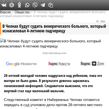
0
0
0
Версия в Татарстане
Версия
//
Общество
//
В Челнах будут судить венерического больного,
который изнасиловал 4-летнюю падчерицу
2866
В Челнах будут судить венерического больного, который
изнасиловал 4-летнюю падчерицу
http://pixabay.com
28-летний молодой человек надругался над ребенком, пока его
матери не было дома. В результате девочка заразилась
гонококковой инфекцией. Следователи выяснили, что его
жертвой стал еще маленький мальчик.
Следственный комитет в Набережных Челнах готовится
передать в суд уголовно дело против 28-летнего местного