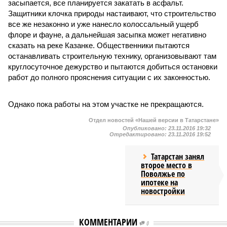
засыпается, все планируется закатать в асфальт.
Защитники клочка природы настаивают, что строительство
все же незаконно и уже нанесло колоссальный ущерб
флоре и фауне, а дальнейшая засыпка может негативно
сказать на реке Казанке. Общественники пытаются
останавливать строительную технику, организовывают там
круглосуточное дежурство и пытаются добиться остановки
работ до полного прояснения ситуации с их законностью.
Однако пока работы на этом участке не прекращаются.
Отдел новостей «Нашей версии в Татарстане»
Опубликовано:
23.11.2016 19:32
Отредактировано:
23.11.2016 19:52
Татарстан занял
второе место в
Поволжье по
ипотеке на
новостройки
КОММЕНТАРИИ
0