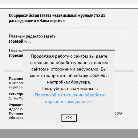
Общероссийская газета независимых журналистских
расследований «Наша версия»
Главный редактор газеты:
Горевой Р. Г.
Главный редактор сайта:
Горевой Р. Г.
Продолжая работу с сайтом вы даете
согласие на обработку данных нашим
сайтом и сторонними ресурсами. Вы
можете запретить обработку Cookies в
Подписной индекс газеты «Наша версия»:
настройках браузера.
в каталоге «Почта России» —
99266
Пожалуйста, ознакомьтесь с
«Пресса России» (зелёный) —
41522
«Политикой в отношении обработки
Регистрационный номер Роскомнадзора
Эл № ФС77-53847 от 26.04.2013.
персональных данных»
Учредитель ООО «Версия»
.
Адрес редакции:
123100, Россия, Москва, улица 1905 года, 7с1
Почтовый адрес редакции:
123022, Россия, Москва, а/я 29. для ООО
OK
«Диалан»