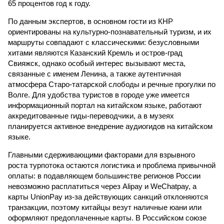
65 процентов год к году.
По данным экспертов, в основном гости из КНР
ориентированы на культурно-познавательный туризм, и их
маршруты совпадают с классическими: безусловными
хитами являются Казанский Кремль и остров-град
Свияжск, однако особый интерес вызывают места,
связанные с именем Ленина, а также аутентичная
атмосфера Старо-татарской слободы и речные прогулки по
Волге. Для удобства туристов в городе уже имеется
информационный портал на китайском языке, работают
аккредитованные гиды-переводчики, а в музеях
планируется активное внедрение аудиогидов на китайском
языке.
Главными сдерживающими факторами для взрывного
роста турпотока остаются логистика и проблема привычной
оплаты: в подавляющем большинстве регионов России
невозможно расплатиться через Alipay и WeChatpay, а
карты UnionPay из-за действующих санкций отклоняются
транзакции, поэтому китайцы везут наличные юани или
оформляют предоплаченные карты. В Российском союзе