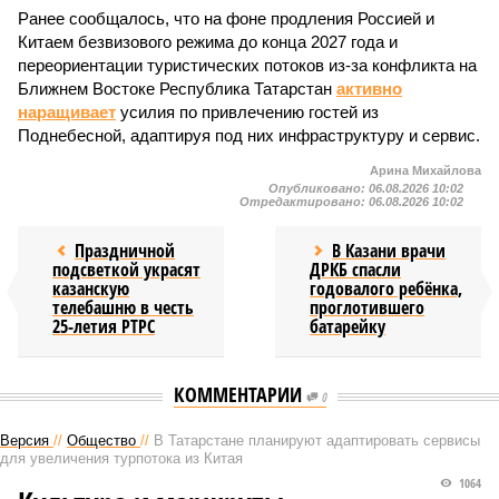
Ранее сообщалось, что на фоне продления Россией и
Китаем безвизового режима до конца 2027 года и
переориентации туристических потоков из-за конфликта на
Ближнем Востоке Республика Татарстан
активно
наращивает
усилия по привлечению гостей из
Поднебесной, адаптируя под них инфраструктуру и сервис.
Арина Михайлова
Опубликовано:
06.08.2026 10:02
Отредактировано:
06.08.2026 10:02
Праздничной
В Казани врачи
подсветкой украсят
ДРКБ спасли
казанскую
годовалого ребёнка,
телебашню в честь
проглотившего
25-летия РТРС
батарейку
КОММЕНТАРИИ
0
Версия
//
Общество
//
В Татарстане планируют адаптировать сервисы
для увеличения турпотока из Китая
1064