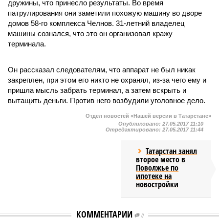
дружины, что принесло результаты. Во время
патрулирования они заметили похожую машину во дворе
домов 58-го комплекса Челнов. 31-летний владелец
машины сознался, что это он организовал кражу
терминала.
Он рассказал следователям, что аппарат не был никак
закреплен, при этом его никто не охранял, из-за чего ему и
пришла мысль забрать терминал, а затем вскрыть и
вытащить деньги. Против него возбудили уголовное дело.
Отдел новостей «Нашей версии в Татарстане»
Опубликовано:
27.05.2017 11:10
Отредактировано:
27.05.2017 11:44
Татарстан занял
второе место в
Поволжье по
ипотеке на
новостройки
КОММЕНТАРИИ
0