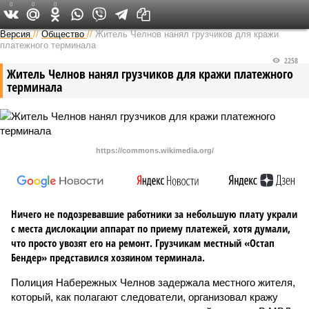
0
0
0
Версия в Татарстане
Версия
//
Общество
//
Житель Челнов нанял грузчиков для кражи
платежного терминала
2258
Житель Челнов нанял грузчиков для кражи платежного
терминала
https://commons.wikimedia.org/
Ничего не подозревавшие работники за небольшую плату украли
с места дислокации аппарат по приему платежей, хотя думали,
что просто увозят его на ремонт. Грузчикам местный «Остап
Бендер» представился хозяином терминала.
Полиция Набережных Челнов задержала местного жителя,
который, как полагают следователи, организовал кражу