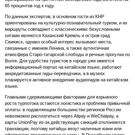
65 процентов год к году.
По данным экспертов, в основном гости из КНР
ориентированы на культурно-познавательный туризм, и их
маршруты совпадают с классическими: безусловными
хитами являются Казанский Кремль и остров-град
Свияжск, однако особый интерес вызывают места,
связанные с именем Ленина, а также аутентичная
атмосфера Старо-татарской слободы и речные прогулки по
Волге. Для удобства туристов в городе уже имеется
информационный портал на китайском языке, работают
аккредитованные гиды-переводчики, а в музеях
планируется активное внедрение аудиогидов на китайском
языке.
Главными сдерживающими факторами для взрывного
роста турпотока остаются логистика и проблема привычной
оплаты: в подавляющем большинстве регионов России
невозможно расплатиться через Alipay и WeChatpay, а
карты UnionPay из-за действующих санкций отклоняются
транзакции, поэтому китайцы везут наличные юани или
оформляют предоплаченные карты. В Российском союзе