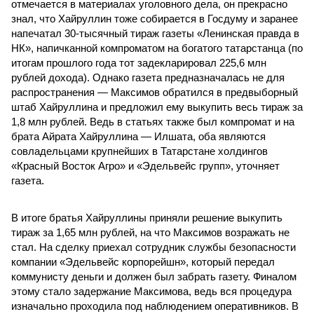
отмечается в материалах уголовного дела, он прекрасно
знал, что Хайруллин тоже собирается в Госдуму и заранее
напечатал 30-тысячный тираж газеты «Ленинская правда в
НК», напичканной компроматом на богатого татарстанца (по
итогам прошлого года тот задекларировал 225,6 млн
рублей дохода). Однако газета предназначалась не для
распространения — Максимов обратился в предвыборный
штаб Хайруллина и предложил ему выкупить весь тираж за
1,8 млн рублей. Ведь в статьях также был компромат и на
брата Айрата Хайруллина — Илшата, оба являются
совладельцами крупнейших в Татарстане холдингов
«Красный Восток Агро» и «Эдельвейс групп», уточняет
газета.
В итоге братья Хайруллины приняли решение выкупить
тираж за 1,65 млн рублей, на что Максимов возражать не
стал. На сделку приехал сотрудник службы безопасности
компании «Эдельвейс корпорейшн», который передал
коммунисту деньги и должен был забрать газету. Финалом
этому стало задержание Максимова, ведь вся процедура
изначально проходила под наблюдением оперативников. В