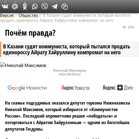
2
1
1
Версия в Татарстане
Версия
//
Общество
//
В Казани судят коммуниста, который пытался
продать единороссу Айрату Хайруллину компромат на него
5131
Почём правда?
В Казани судят коммуниста, который пытался продать
единороссу Айрату Хайруллину компромат на него
Николай Максимов
http://kr16.ru/
На скамье подсудимых оказался депутат горкома Нижнекамска
Николай Максимов, который избирался от «Коммунистов
России». Последний опрометчиво решил «пободаться» и
поторговаться с Айратом Хайруллиным — одним из богатейших
депутатов Госдумы.