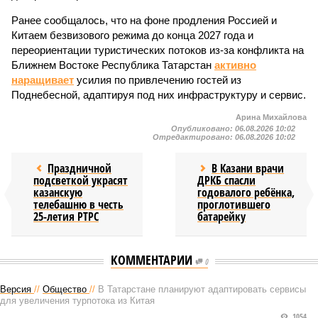
Ранее сообщалось, что на фоне продления Россией и
Китаем безвизового режима до конца 2027 года и
переориентации туристических потоков из-за конфликта на
Ближнем Востоке Республика Татарстан
активно
наращивает
усилия по привлечению гостей из
Поднебесной, адаптируя под них инфраструктуру и сервис.
Арина Михайлова
Опубликовано:
06.08.2026 10:02
Отредактировано:
06.08.2026 10:02
Праздничной
В Казани врачи
подсветкой украсят
ДРКБ спасли
казанскую
годовалого ребёнка,
телебашню в честь
проглотившего
25-летия РТРС
батарейку
КОММЕНТАРИИ
0
Версия
//
Общество
//
В Татарстане планируют адаптировать сервисы
для увеличения турпотока из Китая
1054