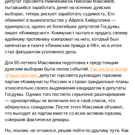
Депутат горсовета Нижнекамска Николай Максимов,
пытавшийся заработать денег на осенних думских
выборах, теперь рискует заработать судимость. Его
обвиняют в вымогательстве у Айрата Хайруллина —
единоросса, одного из богатейших депутатов Госдумы,
пишет «Коммерсант». Коммунист пытался продать своему
идейному противнику компромат на него, который был
напечатан в газете «Ленинская правда в НК», но в итоге
стал фигурантом уголовного дела.
Для 65-летнего Максимова подготовка к предстоящим
думским выборам была полна событий.
Как писала летом
«Наша версия»
, депутат горсовета руководил горкомом
партии «Коммунисты России» и строил грандиозные планы
относительно своего выдвижения кандидатом в депутаты
Госдумы. Однако того постигло серьезное разочарование
— однопартийцы не включили его в свой список, что
обернулось скандалом. После этого Максимов объявил,
что выходит из партии вместе со всем активом горкома,
совершив фактически демарш.
Но, похоже, не отчаялся, решив пойти по другому пути. Как