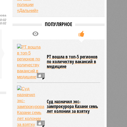
лова
10:02
ПОПУЛЯРНОЕ
10:02
РТ вошла в топ-5 регионов
по количеству вакансий в
медицине
1
Суд назначил экс-
зампрокурора Казани семь
лет колонии за взятку
1306
1