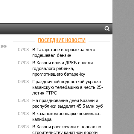
ПОСЛЕДНИЕ НОВОСТИ
2006
07/08
В Татарстане впервые за лето
подешевел бензин
07/08
В Казани врачи ДРКБ спасли
годовалого ребёнка,
проглотившего батарейку
06/08
Праздничной подсветкой украсят
казанскую телебашню в честь 25-
летия РТРС
05/08
На празднование дней Казани и
республики выделят 45,5 млн руб
04/08
В казанском зоопарке появилась
капибара
03/08
В Казани рассказали о планах по
строительству канатной дороги