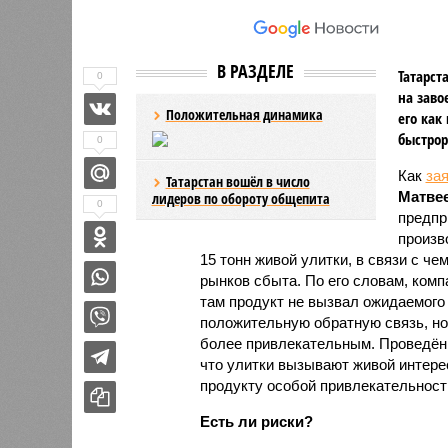
В РАЗДЕЛЕ
Татарст
0
на заво
Положительная динамика
его как
быстрор
0
Как
за
Татарстан вошёл в число
Матве
лидеров по обороту общепита
0
предпр
произв
15 тонн живой улитки, в связи с 
рынков сбыта. По его словам, ком
там продукт не вызвал ожидаемого 
положительную обратную связь, но
более привлекательным. Проведённ
что улитки вызывают живой интере
продукту особой привлекательности
Есть ли риски?