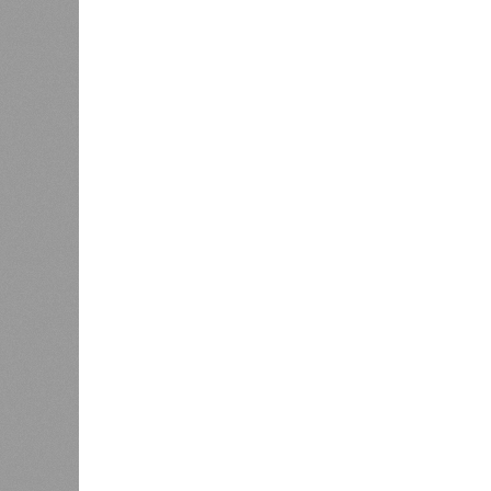
В Татарстане планируют адаптирова
В РАЗДЕЛЕ
На фоне
0
2027 го
К концу 2029 года в республике
на Ближ
планируют заменить все
усилия 
0
устаревшие лифты
инфраст
Как сл
0
Казань заняла 9 место в России
коллек
по объёму строящегося жилья
зареги
бронир
процент
По данным экспертов, в основном г
познавательный туризм, и их марш