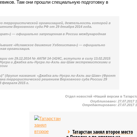
евиков. Там они прошли специальную подготовку в
но террористической организацией, деятельность которой в
ением Верховного суда РФ от 29 декабря 2014 года.
ират») — официально запрещенная в России международная
(бывшее «Исламское движение Узбекистана») — официально
ная организация.
ии от 29.12.2014 № АКПИ 14-1424С, вступило в силу 13.02.2015
Нусра и Джабха аль-Нусра ли-Ахль аш-Шам экстремистскими и
ссии
)" (другие названия: «Джабха аль-Нусра ли-Ахль аш-Шам» (Фронт
ана террористической решением Верховного суда России 29
3 февраля 2015 г.
Отдел новостей «Нашей версии в Татарст
Опубликовано:
27.07.2017 
Отредактировано:
27.07.2017 
Татарстан занял второе место
в Поволжье по ипотеке на