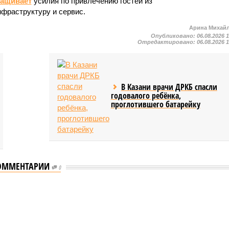
ращивает
усилия по привлечению гостей из
нфраструктуру и сервис.
Арина Михай
Опубликовано:
06.08.2026 
Отредактировано:
06.08.2026 
В Казани врачи ДРКБ спасли
годовалого ребёнка,
проглотившего батарейку
ОММЕНТАРИИ
0
ь сервисы для увеличения турпотока из Китая
для увеличения турпотока из Китая