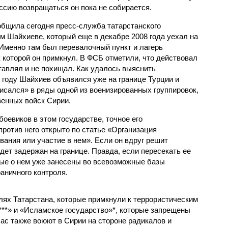
ссию возвращаться он пока не собирается.
общила сегодня пресс-служба татарстанского
м Шайхиеве, который еще в декабре 2008 года уехал на
 Именно там был перевалочный пункт и лагерь
 которой он примкнул. В ФСБ отметили, что действовал
тавлял и не похищал. Как удалось выяснить
 году Шайхиев объявился уже на границе Турции и
исался» в ряды одной из военизированных группировок,
венных войск Сирии.
боевиков в этом государстве, точное его
ротив него открыто по статье «Организация
ания или участие в нем». Если он вдруг решит
удет задержан на границе. Правда, если пересекать ее
ные о нем уже занесены во всевозможные базы
аничного контроля.
ях Татарстана, которые примкнули к террористическим
***» и «Исламское государство»*, которые запрещены
час также воюют в Сирии на стороне радикалов и