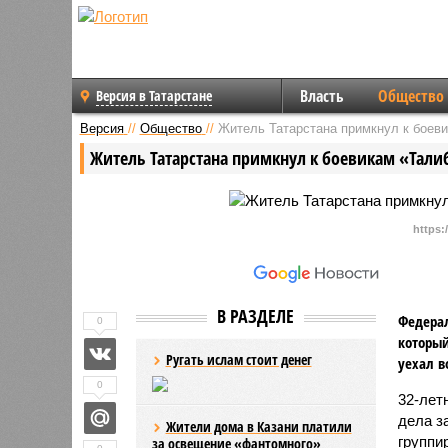
Власть
Общество
Версия в Татарстане
Версия
//
Общество
//
Житель Татарстана примкнул к боев
Житель Татарстана примкнул к боевикам «Тали
https:
В РАЗДЕЛЕ
Федерал
0
который
Ругать ислам стоит денег
уехал в
0
32-лет
дела з
Жители дома в Казани платили
группи
за освещение «фантомного»