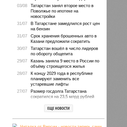
03/08
Татарстан занял второе место в
Поволжье по ипотеке на
новостройки
31/07
В Татарстане замедлился рост цен
на бензин
31/07
Срок хранения брошенных авто в
Казани предложили сократить
30/07
Татарстан вошёл в число лидеров
по обороту общепита
29/07
Казань заняла 9 место в России по
объёму строящегося жилья
28/07
К концу 2029 года в республике
планируют заменить все
устаревшие лифты
27/07
Размер госдолга Татарстана
сократился на 23,5 млрд рублей
27/07
Свыше 2,3 млн «квадратов»
ЕЩЕ НОВОСТИ
нового жилья построили с начала
года в Татарстане
24/07
В Зеленодольске автомобиль
врезался в дерево и загорелся,