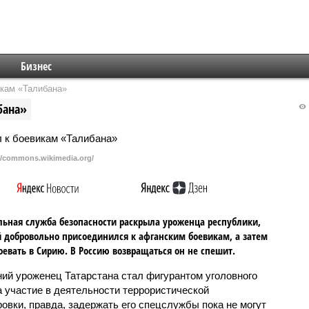
Бизнес
икам «Талибана»
бана»
//commons.wikimedia.org/
ьная служба безопасности раскрыла уроженца республики,
 добровольно присоединился к афганским боевикам, а затем
оевать в Сирию. В Россию возвращаться он не спешит.
ний уроженец Татарстана стал фигурантом уголовного
а участие в деятельности террористической
ровки, правда, задержать его спецслужбы пока не могут