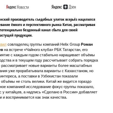
анский производитель съедобных улиток всерьёз нацелился
евание ёмкого и перспективного рынка Китая, рассматривая
 потенциально бездонный канал сбыта для своей
астущей продукции.
явил
совладелец группы компаний Helix Group
Роман
ев
на встрече «Чайного клуба» РБК Татарстан, его
иятие с каждым годом стабильно наращивает объёмы
одства и в текущем году рассчитывает собрать порядка
чем рассматривает новые варианты более масштабных
пания уже прорабатывала варианты с Казахстаном, но
интереса, а поставки в Узбекистан показали
 объёмы не столь велики. Китай же видится гораздо
ое компанией исследование фокус-группы показало,
с у китайцев, а надпись «Сделано в России» добавляет
 и воспринимается как знак качества.