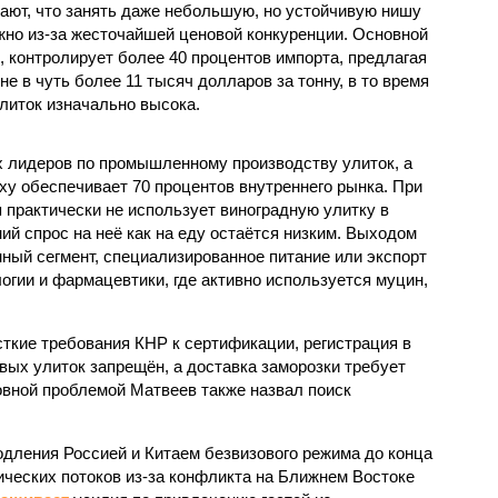
ют, что занять даже небольшую, но устойчивую нишу
жно из-за жесточайшей ценовой конкуренции. Основной
, контролирует более 40 процентов импорта, предлагая
е в чуть более 11 тысяч долларов за тонну, в то время
литок изначально высока.
ых лидеров по промышленному производству улиток, а
ху обеспечивает 70 процентов внутреннего рынка. При
 практически не использует виноградную улитку в
ий спрос на неё как на еду остаётся низким. Выходом
ный сегмент, специализированное питание или экспорт
огии и фармацевтики, где активно используется муцин,
кие требования КНР к сертификации, регистрация в
вых улиток запрещён, а доставка заморозки требует
вной проблемой Матвеев также назвал поиск
одления Россией и Китаем безвизового режима до конца
ических потоков из-за конфликта на Ближнем Востоке