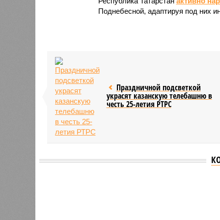
Республика Татарстан
активно на
Поднебесной, адаптируя под них и
Праздничной подсветкой
украсят казанскую телебашню в
честь 25-летия РТРС
К
Версия
//
Общество
//
В Татарстане планируют адаптироват
Культура и маршруты
В Татарстане планируют адаптировать сервисы 