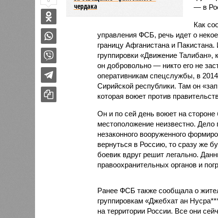
0
чердака
— в Ро
Как со
управления ФСБ, речь идет о некое
границу Афганистана и Пакистана.
группировки «Движение Талибан», к
он добровольно — никто его не зас
оперативникам спецслужбы, в 2014
Сирийской республики. Там он «зап
которая воюет против правительст
Он и по сей день воюет на стороне 
местоположение неизвестно. Дело п
незаконного вооруженного формиров
вернуться в Россию, то сразу же б
боевик вдруг решит легально. Дан
правоохранительных органов и погр
Ранее ФСБ также сообщала о жител
группировкам «Джебхат ан Нусра**
на территории России. Все они сей