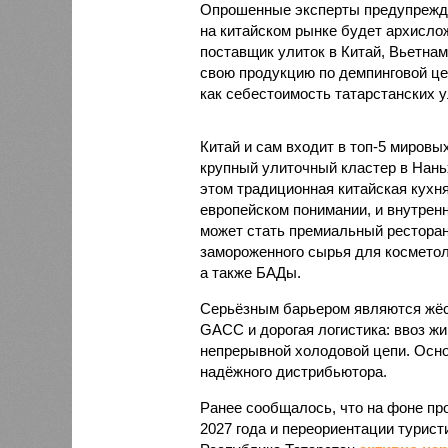
Опрошенные эксперты предупрежда
на китайском рынке будет архисло
поставщик улиток в Китай, Вьетнам
свою продукцию по демпинговой цен
как себестоимость татарстанских у
Китай и сам входит в топ-5 миров
крупный улиточный кластер в Нань
этом традиционная китайская кухня
европейском понимании, и внутренн
может стать премиальный ресторан
замороженного сырья для косметол
а также БАДы.
Серьёзным барьером являются жёст
GACC и дорогая логистика: ввоз жи
непрерывной холодовой цепи. Осно
надёжного дистрибьютора.
Ранее сообщалось, что на фоне пр
2027 года и переориентации турист