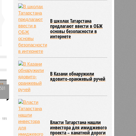
В школах Татарстана
предлагают ввести в ОБЖ
основы безопасности в
интернете
В Казани обнаружили
ядовито-оранжевый ручей
3501
0
,
111
.
Власти Татарстана нашли
м
инвестора для имиджевого
проекта – канатной дороги