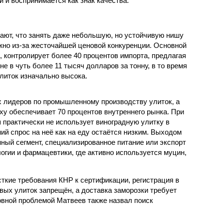
 и воспринимается как знак качества.
ют, что занять даже небольшую, но устойчивую нишу
жно из-за жесточайшей ценовой конкуренции. Основной
, контролирует более 40 процентов импорта, предлагая
е в чуть более 11 тысяч долларов за тонну, в то время
литок изначально высока.
ых лидеров по промышленному производству улиток, а
ху обеспечивает 70 процентов внутреннего рынка. При
 практически не использует виноградную улитку в
ий спрос на неё как на еду остаётся низким. Выходом
ный сегмент, специализированное питание или экспорт
огии и фармацевтики, где активно используется муцин,
кие требования КНР к сертификации, регистрация в
вых улиток запрещён, а доставка заморозки требует
вной проблемой Матвеев также назвал поиск