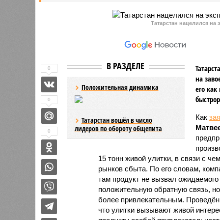
нового парламента.
Жириновс
Татарстан нацелился на э
В РАЗДЕЛЕ
Татарст
0
на заво
Положительная динамика
его как
быстрор
0
Как
за
Татарстан вошёл в число
Матве
лидеров по обороту общепита
0
предпр
произв
15 тонн живой улитки, в связи с 
рынков сбыта. По его словам, ком
там продукт не вызвал ожидаемого 
положительную обратную связь, но
более привлекательным. Проведённ
что улитки вызывают живой интере