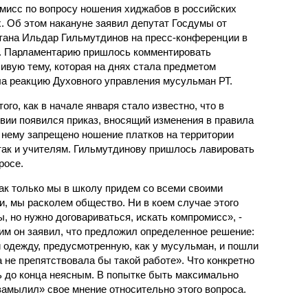
мисс по вопросу ношения хиджабов в российских
. Об этом накануне заявил депутат Госдумы от
тана Ильдар Гильмутдинов на пресс-конференции в
. Парламентарию пришлось комментировать
ивую тему, которая на днях стала предметом
а реакцию Духовного управления мусульман РТ.
ого, как в начале января стало известно, что в
вии появился приказ, вносящий изменения в правила
 нему запрещено ношение платков на территории
 так и учителям. Гильмутдинову пришлось лавировать
росе.
ак только мы в школу придем со всеми своими
, мы расколем общество. Ни в коем случае этого
 но нужно договариваться, искать компромисс», -
тим он заявил, что предложил определенное решение:
 одежду, предусмотренную, как у мусульман, и пошли
а не препятствовала бы такой работе». Что конкретно
сь до конца неясным. В попытке быть максимально
амылил» свое мнение относительно этого вопроса.