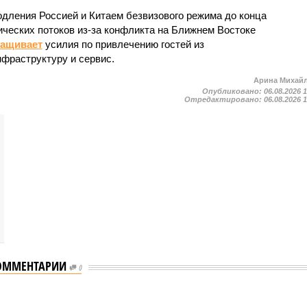
одления Россией и Китаем безвизового режима до конца
ических потоков из-за конфликта на Ближнем Востоке
ращивает
усилия по привлечению гостей из
нфраструктуру и сервис.
Арина Михай
Опубликовано:
06.08.2026 
Отредактировано:
06.08.2026 
ОММЕНТАРИИ
0
ь сервисы для увеличения турпотока из Китая