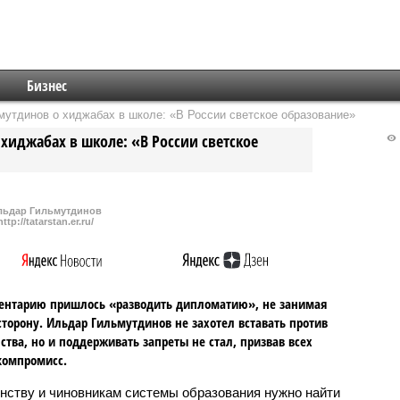
Бизнес
мутдинов о хиджабах в школе: «В России светское образование»
 хиджабах в школе: «В России светское
льдар Гильмутдинов
http://tatarstan.er.ru/
ентарию пришлось «разводить дипломатию», не занимая
торону. Ильдар Гильмутдинов не захотел вставать против
ства, но и поддерживать запреты не стал, призвав всех
компромисс.
нству и чиновникам системы образования нужно найти