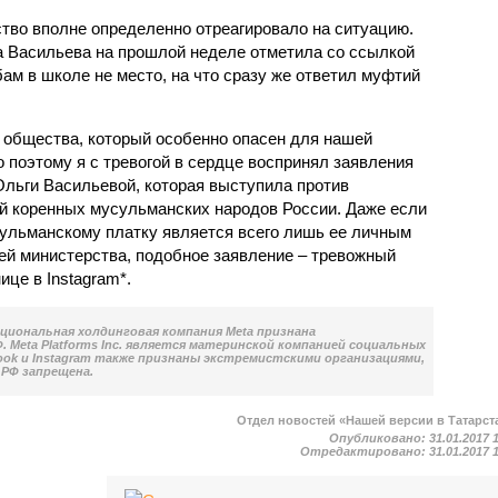
ство вполне определенно отреагировало на ситуацию.
 Васильева на прошлой неделе отметила со ссылкой
ам в школе не место, на что сразу же ответил муфтий
 общества, который особенно опасен для нашей
 поэтому я с тревогой в сердце воспринял заявления
Ольги Васильевой, которая выступила против
й коренных мусульманских народов России. Даже если
ульманскому платку является всего лишь ее личным
ей министерства, подобное заявление – тревожный
ице в Instagram*.
национальная холдинговая компания Meta признана
 Meta Platforms Inc. является материнской компанией социальных
book и Instagram также признаны экстремистскими организациями,
РФ запрещена.
Отдел новостей «Нашей версии в Татарст
Опубликовано:
31.01.2017 
Отредактировано:
31.01.2017 