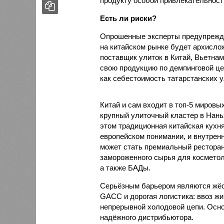
продукту особой привлекательности
Есть ли риски?
Опрошенные эксперты предупрежда
на китайском рынке будет архисло
поставщик улиток в Китай, Вьетнам
свою продукцию по демпинговой цен
как себестоимость татарстанских у
Китай и сам входит в топ-5 миров
крупный улиточный кластер в Нань
этом традиционная китайская кухня
европейском понимании, и внутренн
может стать премиальный ресторан
замороженного сырья для косметол
а также БАДы.
Серьёзным барьером являются жёст
GACC и дорогая логистика: ввоз жи
непрерывной холодовой цепи. Осно
надёжного дистрибьютора.