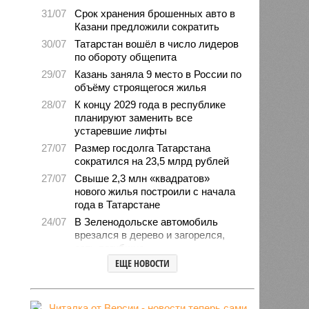
31/07
Срок хранения брошенных авто в
Казани предложили сократить
30/07
Татарстан вошёл в число лидеров
по обороту общепита
29/07
Казань заняла 9 место в России по
объёму строящегося жилья
28/07
К концу 2029 года в республике
планируют заменить все
устаревшие лифты
27/07
Размер госдолга Татарстана
сократился на 23,5 млрд рублей
27/07
Свыше 2,3 млн «квадратов»
нового жилья построили с начала
года в Татарстане
24/07
В Зеленодольске автомобиль
врезался в дерево и загорелся,
есть погибшие
ЕЩЕ НОВОСТИ
24/07
В Татарстане средний возраст
населения составляет 40 лет
23/07
Продажи новых авто
экономкласса в Татарстане