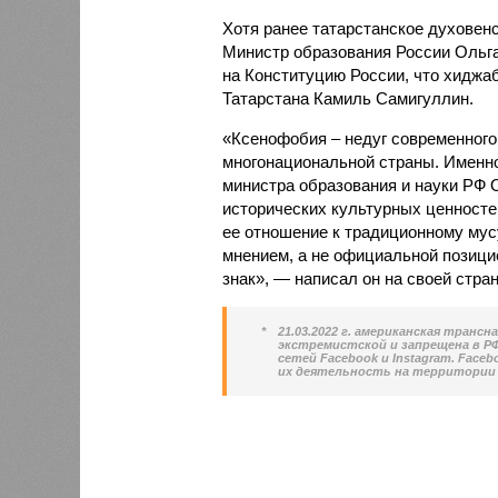
Хотя ранее татарстанское духовен
Министр образования России Ольга
на Конституцию России, что хиджаб
Татарстана Камиль Самигуллин.
«Ксенофобия – недуг современного
многонациональной страны. Именно
министра образования и науки РФ 
исторических культурных ценносте
ее отношение к традиционному мус
мнением, а не официальной позици
знак», — написал он на своей стран
*
21.03.2022 г. американская транс
экстремистской и запрещена в РФ.
сетей Facebook и Instagram. Face
их деятельность на территории 