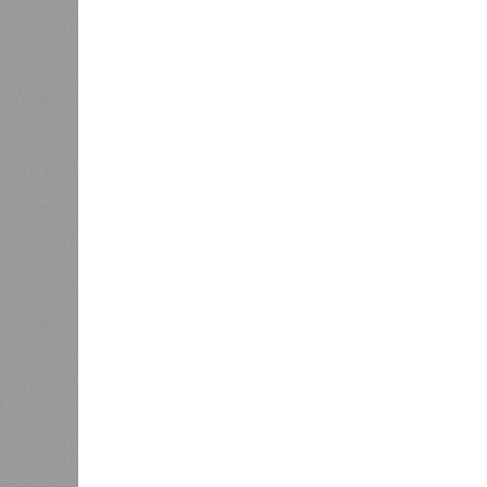
Культура и маршруты
В Татарстане планируют адаптировать сервисы 
В Татарстане планируют адаптирова
В РАЗДЕЛЕ
На фоне
0
2027 го
К концу 2029 года в республике
на Ближ
планируют заменить все
усилия 
0
устаревшие лифты
инфраст
Как сл
0
Казань заняла 9 место в России
коллек
по объёму строящегося жилья
зареги
бронир
процент