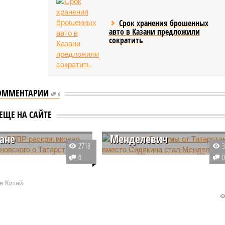
Срок хранения брошенных
авто в Казани предложили
сократить
ОММЕНТАРИИ
0
т от ЛДПР
Депутатом Госдумы от
тиковал слова
Татарстана вместо
ЕЩЕ НА САЙТЕ
вского о
Сидякина стал
тане
Менделевич
2718
стан вступился
Представлять интересы
0
й депутат от ЛДПР
Татарстана в Госдуме вместо
арафиев, который
Александра Сидякина,
в Китай
на выбрах Госсовета
уехавшего работать в Башкирию
на в одномандатном
теперь будет Борис Менделевич
т либерал-демократов.
Ему мандат достался по списка
л слова Владимира
«Единой России».