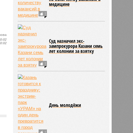
медицине
1
лова
10:02
Суд назначил экс-
10:02
зампрокурора Казани семь
лет колонии за взятку
1
День молодёжи
1