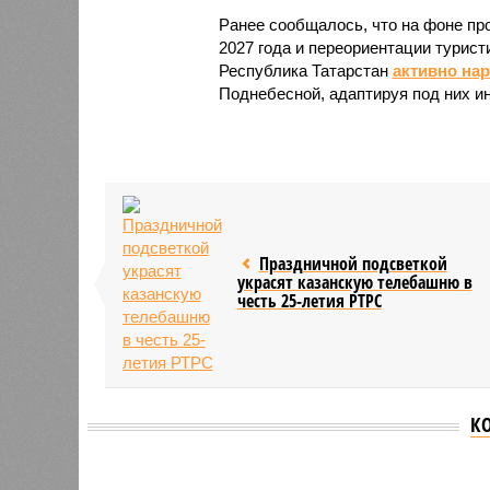
Ранее сообщалось, что на фоне пр
2027 года и переориентации турист
Республика Татарстан
активно на
Поднебесной, адаптируя под них и
Праздничной подсветкой
украсят казанскую телебашню в
честь 25-летия РТРС
К
Версия
//
Общество
//
В Татарстане планируют адаптироват