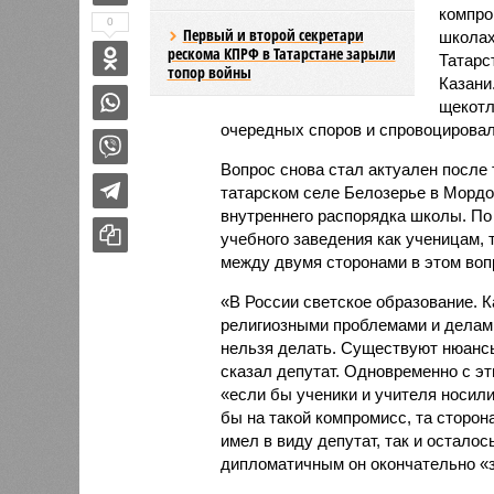
компро
0
Первый и второй секретари
школах
рескома КПРФ в Татарстане зарыли
Татарс
топор войны
Казани
щекотл
очередных споров и спровоцировал
Вопрос снова стал актуален после т
татарском селе Белозерье в Мордо
внутреннего распорядка школы. По
учебного заведения как ученицам,
между двумя сторонами в этом воп
«В России светское образование. К
религиозными проблемами и делами
нельзя делать. Существуют нюансы,
сказал депутат. Одновременно с э
«если бы ученики и учителя носили
бы на такой компромисс, та сторон
имел в виду депутат, так и остало
дипломатичным он окончательно «з