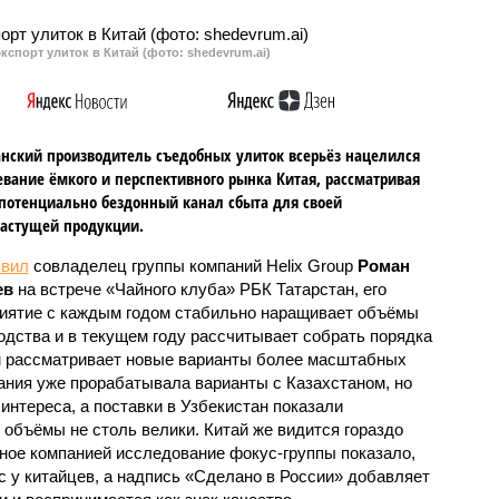
кого о Татарстане.
кспорт улиток в Китай (фото: shedevrum.ai)
анский производитель съедобных улиток всерьёз нацелился
евание ёмкого и перспективного рынка Китая, рассматривая
 потенциально бездонный канал сбыта для своей
астущей продукции.
явил
совладелец группы компаний Helix Group
Роман
ев
на встрече «Чайного клуба» РБК Татарстан, его
иятие с каждым годом стабильно наращивает объёмы
одства и в текущем году рассчитывает собрать порядка
чем рассматривает новые варианты более масштабных
пания уже прорабатывала варианты с Казахстаном, но
интереса, а поставки в Узбекистан показали
 объёмы не столь велики. Китай же видится гораздо
ое компанией исследование фокус-группы показало,
с у китайцев, а надпись «Сделано в России» добавляет