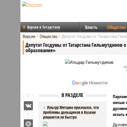
Власть
Общество
Версия в Татарстане
Версия
//
Общество
//
Депутат Госдумы от Татарстана Гиль
Депутат Госдумы от Татарстана Гильмутдинов о
образование»
И
В РАЗДЕЛЕ
Парлам
0
ничью с
Ильсур Метшин признался, что
духовен
проблемы дольщиков в Казани
искать 
0
решаются не быстро
Духове