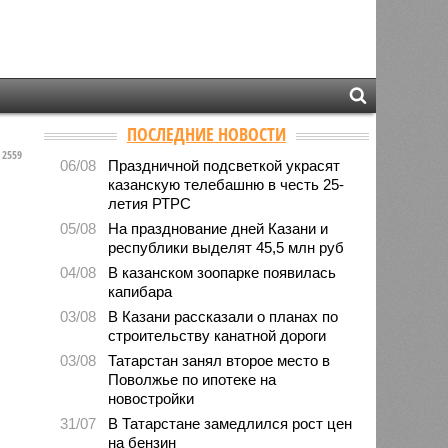
ПОСЛЕДНИЕ НОВОСТИ
2559
06/08
Праздничной подсветкой украсят
казанскую телебашню в честь 25-
летия РТРС
05/08
На празднование дней Казани и
республики выделят 45,5 млн руб
04/08
В казанском зоопарке появилась
капибара
03/08
В Казани рассказали о планах по
строительству канатной дороги
03/08
Татарстан занял второе место в
Поволжье по ипотеке на
новостройки
31/07
В Татарстане замедлился рост цен
на бензин