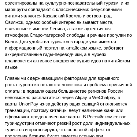
ориентированы на культурно-познавательный туризм, и их
маршруты совпадают с классическими: безусловными
хитами являются Казанский Кремль и остров-град
Свияжск, однако особый интерес вызывают места,
связанные с именем Ленина, а также аутентичная
атмосфера Старо-татарской слободы и речные прогулки по
Волге. Для удобства туристов в городе уже имеется
информационный портал на китайском языке, работают
аккредитованные гиды-переводчики, а в музеях
планируется активное внедрение аудиогидов на китайском
языке.
Главными сдерживающими факторами для взрывного
роста турпотока остаются логистика и проблема привычной
оплаты: в подавляющем большинстве регионов России
невозможно расплатиться через Alipay и WeChatpay, а
карты UnionPay из-за действующих санкций отклоняются
транзакции, поэтому китайцы везут наличные юани или
оформляют предоплаченные карты. В Российском союзе
туриндустрии отмечают резкий рост доли индивидуальных
туристов и прогнозируют, что основной эффект от
продления безвиза будет заметен осенью при