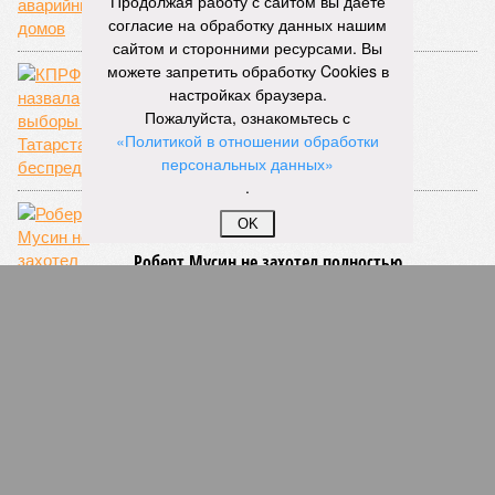
Продолжая работу с сайтом вы даете
согласие на обработку данных нашим
сайтом и сторонними ресурсами. Вы
можете запретить обработку Cookies в
настройках браузера.
КПРФ назвала выборы в Татарстане
Пожалуйста, ознакомьтесь с
беспределом
«Политикой в отношении обработки
персональных данных»
.
OK
Роберт Мусин не захотел полностью
признавать вину
СЛУЧАЙНЫЕ СТАТЬИ
Чиновники блаженны?
Сотрудников райадминистрации в Казани, которой
руководит Роман Фатхутдинов, обвинили в
хищении пенсий детей-инвалидов