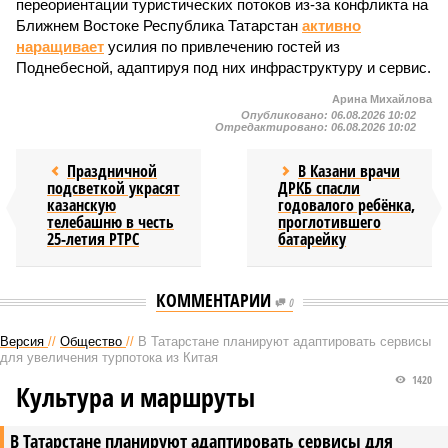
переориентации туристических потоков из-за конфликта на
Ближнем Востоке Республика Татарстан
активно
наращивает
усилия по привлечению гостей из
Поднебесной, адаптируя под них инфраструктуру и сервис.
Арина Михайлова
Опубликовано:
06.08.2026 10:02
Отредактировано:
06.08.2026 10:02
Праздничной
В Казани врачи
подсветкой украсят
ДРКБ спасли
казанскую
годовалого ребёнка,
телебашню в честь
проглотившего
25-летия РТРС
батарейку
КОММЕНТАРИИ
0
Версия
//
Общество
//
В Татарстане планируют адаптировать сервисы
для увеличения турпотока из Китая
1420
Культура и маршруты
В Татарстане планируют адаптировать сервисы для