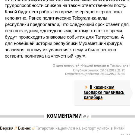
трудоспособности спикера на таком ответственном посту.
Какой будет его работа во время очередного срока пока
непонятно. Ранее политические Telegram-каналы
республики предполагали, что следующий срок станет для
него последним, «досидочным», потому что в это время
будут происходить знаковые события для Татарстана. А
для новейшей истории республики Мухаметшин фигура
значимая, потому из уважения к нему и было решено
оставить политика на «почетный круг».
Отдел новостей «Нашей версии в Татарстане»
Опубликовано:
14.09.2019 11:20
Отредактировано:
14.09.2019 11:30
В казанском
зоопарке появилась
капибара
КОММЕНТАРИИ
0
Версия
//
Бизнес
//
Татарстан нацелился на экспорт улиток в Китай
551