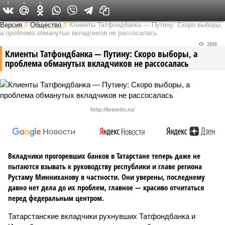
0
0
0
Версия в Татарстане
Версия
//
Общество
//
Клиенты Татфондбанка — Путину: Скоро выборы,
а проблема обманутых вкладчиков не рассосалась
2898
Клиенты Татфондбанка — Путину: Скоро выборы, а
проблема обманутых вкладчиков не рассосалась
http://kremlin.ru/
Вкладчики прогоревших банков в Татарстане теперь даже не
пытаются взывать к руководству республики и главе региона
Рустаму Минниханову в частности. Они уверены, последнему
давно нет дела до их проблем, главное — красиво отчитаться
перед федеральным центром.
Татарстанские вкладчики рухнувших Татфондбанка и