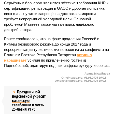
Серьёзным барьером являются жёсткие требования КНР к
сертификации, регистрация в GACC и дорогая логистика:
ввоз живых улиток запрещён, а доставка заморозки
требует непрерывной холодовой цепи. Основной
проблемой Матвеев также назвал поиск надёжного
дистрибьютора.
Ранее сообщалось, что на фоне продления Россией и
Китаем безвизового режима до конца 2027 года и
переориентации туристических потоков из-за конфликта на
Ближнем Востоке Республика Татарстан
активно
наращивает
усилия по привлечению гостей из
Поднебесной, адаптируя под них инфраструктуру и сервис.
Арина Михайлова
Опубликовано:
06.08.2026 10:02
Отредактировано:
06.08.2026 10:02
Праздничной
подсветкой украсят
казанскую
телебашню в честь
25-летия РТРС