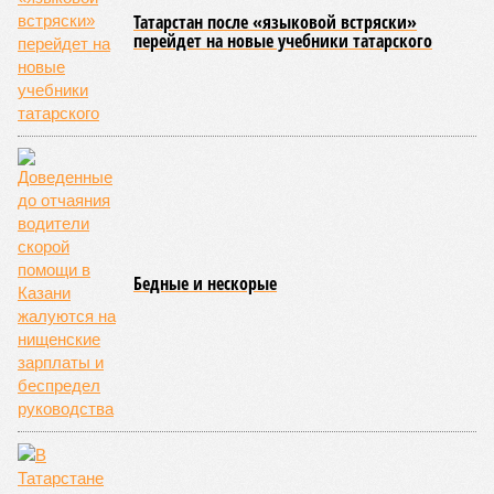
роста турпотока остаются логистика и проблема привычной
оплаты: в подавляющем большинстве регионов России
невозможно расплатиться через Alipay и WeChatpay, а
карты UnionPay из-за действующих санкций отклоняются
транзакции, поэтому китайцы везут наличные юани или
оформляют предоплаченные карты. В Российском союзе
туриндустрии отмечают резкий рост доли индивидуальных
туристов и прогнозируют, что основной эффект от
продления безвиза будет заметен осенью при
бронированиях на следующий год, а при благоприятном
сценарии количество визитов из Китая может вырасти на
27-35 процентов по итогам 2026 года.
Ранее сообщалось, что Татарстан в первом полугодии 2026
года продемонстрировал впечатляющий
рост объёмов
поставок
сельскохозяйственной продукции и
продовольствия в Китайскую Народную Республику, в разы
превысив показатели аналогичного периода прошлого года.
Арина Михайлова
Опубликовано:
30.07.2026 12:25
Отредактировано:
30.07.2026 12:25