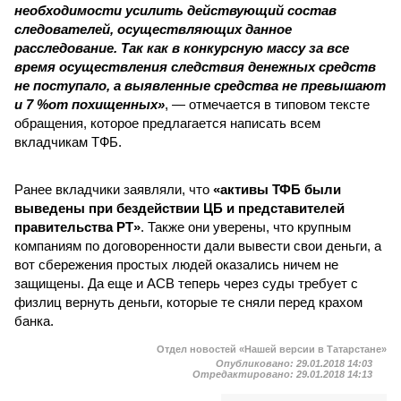
необходимости усилить действующий состав
следователей, осуществляющих данное
расследование. Так как в конкурсную массу за все
время осуществления следствия денежных средств
не поступало, а выявленные средства не превышают
и 7 %от похищенных»
, — отмечается в типовом тексте
обращения, которое предлагается написать всем
вкладчикам ТФБ.
Ранее вкладчики заявляли, что
«активы ТФБ были
выведены при бездействии ЦБ и представителей
правительства РТ»
. Также они уверены, что крупным
компаниям по договоренности дали вывести свои деньги, а
вот сбережения простых людей оказались ничем не
защищены. Да еще и АСВ теперь через суды требует с
физлиц вернуть деньги, которые те сняли перед крахом
банка.
Отдел новостей «Нашей версии в Татарстане»
Опубликовано:
29.01.2018 14:03
Отредактировано:
29.01.2018 14:13