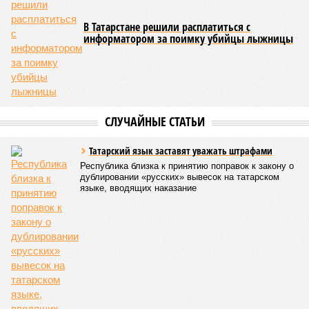
Срок хранения
брошенных авто в
Казани предложили
сократить
КОММЕНТАРИИ
0
ПОСЛЕДНИЕ НОВОСТИ
09:46
Праздничной подсветкой украсят казанскую
телебашню в честь 25-летия РТРС
05/08
На празднование дней Казани и республики выделят
45,5 млн руб
04/08
В казанском зоопарке появилась капибара
03/08
В Казани рассказали о планах по строительству
канатной дороги
03/08
Татарстан занял второе место в Поволжье по
ипотеке на новостройки
ЕЩЕ НОВОСТИ