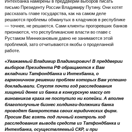
Интехбанка намерены в преддверии выборов писать
письмо Президенту России Владимиру Путину. Они хотят
рассказать главе государства, как на самом деле
решаются проблемы обманутых в кладчиков в республике
— точнее, не решаются. Сами клиенты прогоревших банков
признаются, что республиканские власти во главе с
Рустамом Миннихановым давно не занимаются этой
проблемой, зато отчитываются якобы о проделанной
работе.
«Уважаемый Владимир Владимирович! В преддверии
выборов Президента РФ обращаются к Вам
вкладчики Татфондбанка и Интехбанка, о
гармоничном решении проблем которых Вам успешно
докладывали. Спустя почти год расследования
хищений денег из банка в конкурсную массу от
виновников краха не поступило ни копейки. А вполне
благополучные бизнес холдинги-должники банка
проводят банкротства своих юридических фирм.
Просим Вас взять под личный контроль ход
расследования вывода средств из Татфондбанка и
Интехбанка, осуществляемый СКР, и при