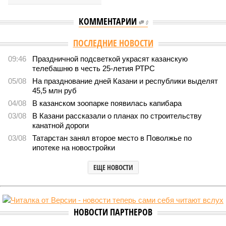
КОММЕНТАРИИ
0
Версия
//
Общество
//
В Татарстане планируют адаптировать сервисы
для увеличения турпотока из Китая
973
Культура и маршруты
В Татарстане планируют адаптировать сервисы для
увеличения турпотока из Китая
В Татарстане планируют адаптировать сервисы для увеличения
турпотока из Китая (фото: pxhere.com)
На фоне продления Россией и Китаем безвизового режима до
конца 2027 года и переориентации туристических потоков из-за
конфликта на Ближнем Востоке Республика Татарстан активно