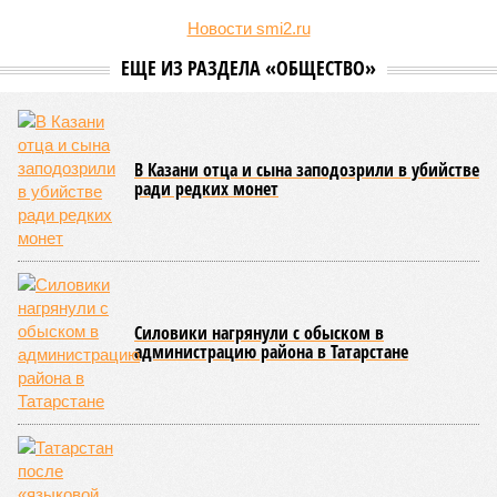
наращивает усилия по привлечению гостей из Поднебесной,
адаптируя под них инфраструктуру и сервис.
Как следует из
материалов
РБК Татарстан, в 2025 году в
коллективных средствах размещения региона
зарегистрировались 20 тысяч туристов из Китая, а
бронирования на три летних месяца 2026 года взлетели на
65 процентов год к году.
По данным экспертов, в основном гости из КНР
ориентированы на культурно-познавательный туризм, и их
маршруты совпадают с классическими: безусловными
хитами являются Казанский Кремль и остров-град
Свияжск, однако особый интерес вызывают места,
связанные с именем Ленина, а также аутентичная
атмосфера Старо-татарской слободы и речные прогулки по
Волге. Для удобства туристов в городе уже имеется
информационный портал на китайском языке, работают
аккредитованные гиды-переводчики, а в музеях
планируется активное внедрение аудиогидов на китайском
языке.
Главными сдерживающими факторами для взрывного