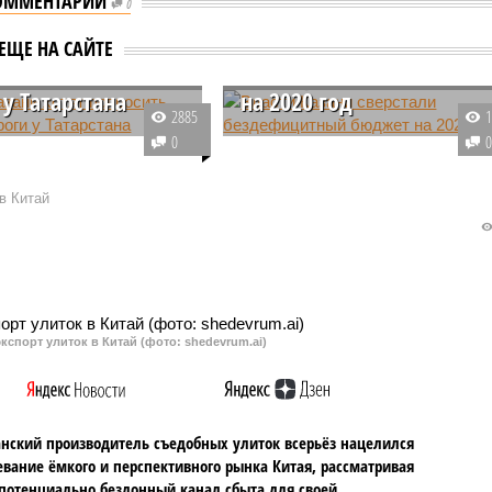
ОММЕНТАРИИ
0
 Казани хотят
Власти Казани сверстали
ЕЩЕ НА САЙТЕ
ить денег на
бездефицитный бюджет
 у Татарстана
на 2020 год
2885
ие всех
В столице Татарстана прошли
0
льных дорог в столице
публичные слушания по
на обходится примерно
проектам бюджета на
в Китай
иард рублей и около
следующие несколько лет.
 из этой суммы
Власти города настроены
 бюджет республики.
оптимистично: по бумагам
ские власти уверяют,
бюджет должен выйти
 мало и нужно еще.
бездефицитным.
кспорт улиток в Китай (фото: shedevrum.ai)
анский производитель съедобных улиток всерьёз нацелился
евание ёмкого и перспективного рынка Китая, рассматривая
 потенциально бездонный канал сбыта для своей