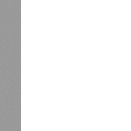
В РАЗДЕЛЕ
На фоне
0
2027 го
К концу 2029 года в республике
на Ближ
планируют заменить все
усилия 
0
устаревшие лифты
инфраст
Как сл
0
Казань заняла 9 место в России
коллек
по объёму строящегося жилья
зареги
бронир
процент
По данным экспертов, в основном г
познавательный туризм, и их марш
хитами являются Казанский Кремль
вызывают места, связанные с имен
татарской слободы и речные прогул
имеется информационный портал на
переводчики, а в музеях планирует