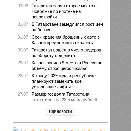
03/08
Татарстан занял второе место в
Поволжье по ипотеке на
новостройки
31/07
В Татарстане замедлился рост цен
на бензин
31/07
Срок хранения брошенных авто в
Казани предложили сократить
30/07
Татарстан вошёл в число лидеров
по обороту общепита
29/07
Казань заняла 9 место в России по
объёму строящегося жилья
28/07
К концу 2029 года в республике
планируют заменить все
устаревшие лифты
27/07
Размер госдолга Татарстана
сократился на 23,5 млрд рублей
27/07
Свыше 2,3 млн «квадратов»
ЕЩЕ НОВОСТИ
нового жилья построили с начала
года в Татарстане
24/07
В Зеленодольске автомобиль
врезался в дерево и загорелся,