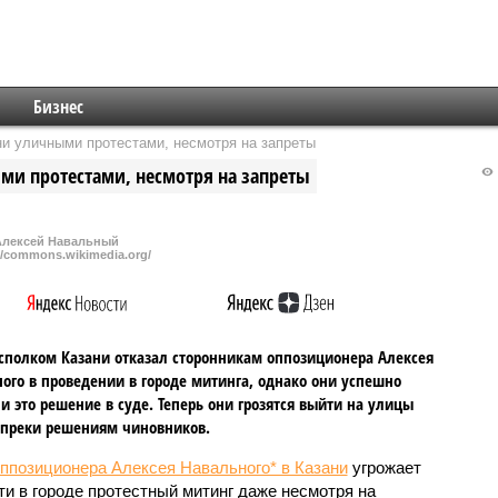
Бизнес
и уличными протестами, несмотря на запреты
ми протестами, несмотря на запреты
Алексей Навальный
//commons.wikimedia.org/
сполком Казани отказал сторонникам оппозиционера Алексея
ого в проведении в городе митинга, однако они успешно
и это решение в суде. Теперь они грозятся выйти на улицы
опреки решениям чиновников.
ппозиционера Алексея Навального* в Казани
угрожает
ти в городе протестный митинг даже несмотря на