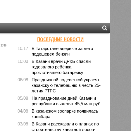
ПОСЛЕДНИЕ НОВОСТИ
2746
10:17
В Татарстане впервые за лето
подешевел бензин
10:09
В Казани врачи ДРКБ спасли
годовалого ребёнка,
проглотившего батарейку
06/08
Праздничной подсветкой украсят
казанскую телебашню в честь 25-
летия РТРС
05/08
На празднование дней Казани и
республики выделят 45,5 млн руб
04/08
В казанском зоопарке появилась
капибара
03/08
В Казани рассказали о планах по
строительству канатной дороги