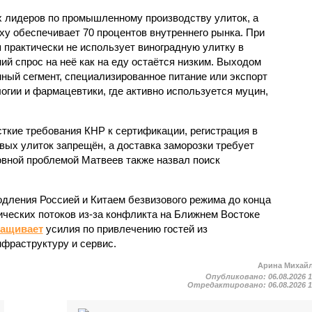
ых лидеров по промышленному производству улиток, а
ху обеспечивает 70 процентов внутреннего рынка. При
 практически не использует виноградную улитку в
ий спрос на неё как на еду остаётся низким. Выходом
ный сегмент, специализированное питание или экспорт
огии и фармацевтики, где активно используется муцин,
кие требования КНР к сертификации, регистрация в
вых улиток запрещён, а доставка заморозки требует
вной проблемой Матвеев также назвал поиск
одления Россией и Китаем безвизового режима до конца
ических потоков из-за конфликта на Ближнем Востоке
ращивает
усилия по привлечению гостей из
нфраструктуру и сервис.
Арина Михай
Опубликовано:
06.08.2026 
Отредактировано:
06.08.2026 