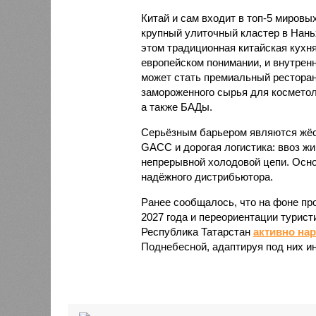
Китай и сам входит в топ-5 миров
крупный улиточный кластер в Нань
этом традиционная китайская кухня
европейском понимании, и внутренн
может стать премиальный ресторан
замороженного сырья для косметол
а также БАДы.
Серьёзным барьером являются жёст
GACC и дорогая логистика: ввоз жи
непрерывной холодовой цепи. Осно
надёжного дистрибьютора.
Ранее сообщалось, что на фоне пр
2027 года и переориентации турист
Республика Татарстан
активно на
Поднебесной, адаптируя под них и