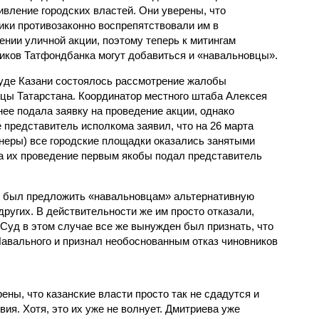
ивление городских властей. Они уверены, что
ики противозаконно воспрепятствовали им в
ении уличной акции, поэтому теперь к митингам
иков Татфондбанка могут добавиться и «навальновцы».
уде Казани состоялось рассмотрение жалобы
цы Татарстана. Координатор местного штаба Алексея
ее подала заявку на проведение акции, однако
е представитель исполкома заявил, что на 26 марта
онеры) все городские площадки оказались занятыми
на их проведение первым якобы подал представитель
н был предложить «навальновцам» альтернативную
ругих. В действительности же им просто отказали,
уд в этом случае все же вынужден был признать, что
Навального и признал необоснованным отказ чиновников
ны, что казанские власти просто так не сдадутся и
ия. Хотя, это их уже не волнует. Дмитриева уже