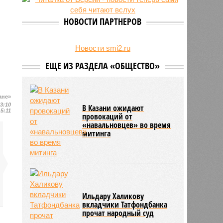
есть погибшие
НОВОСТИ ПАРТНЕРОВ
Новости smi2.ru
ЕЩЕ ИЗ РАЗДЕЛА «ОБЩЕСТВО»
ане»
13:10
В Казани ожидают
15:11
провокаций от
«навальновцев» во время
митинга
Ильдару Халикову
вкладчики Татфондбанка
прочат народный суд