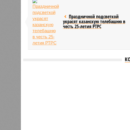
Праздничной подсветкой
украсят казанскую телебашню в
честь 25-летия РТРС
К
Версия
//
Общество
//
В Татарстане планируют адаптироват
Культура и маршруты
В Татарстане планируют адаптировать сервисы 
В Татарстане планируют адаптирова