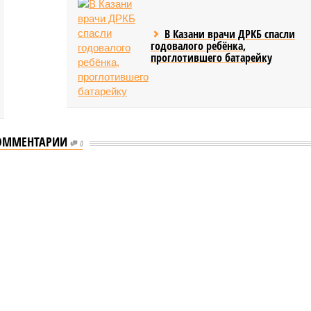
В Казани врачи ДРКБ спасли
годовалого ребёнка,
проглотившего батарейку
ОММЕНТАРИИ
0
ь сервисы для увеличения турпотока из Китая
для увеличения турпотока из Китая
ть сервисы для увеличения турпотока из Китая (фото:
pxhere.com)