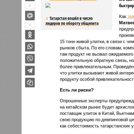
быстрор
0
Как
за
Татарстан вошёл в число
Матве
лидеров по обороту общепита
0
предпр
произв
15 тонн живой улитки, в связи с 
рынков сбыта. По его словам, ком
там продукт не вызвал ожидаемого 
положительную обратную связь, но
более привлекательным. Проведённ
что улитки вызывают живой интере
продукту особой привлекательности
Есть ли риски?
Опрошенные эксперты предупрежда
на китайском рынке будет архисло
поставщик улиток в Китай, Вьетнам
свою продукцию по демпинговой цен
как себестоимость татарстанских у