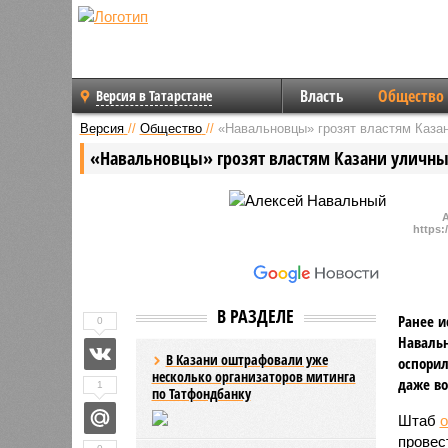
Власть
Общество
Версия в Татарстане
Версия
//
Общество
//
«Навальновцы» грозят властям Казан
«Навальновцы» грозят властям Казани уличны
https:
В РАЗДЕЛЕ
Ранее и
0
Навальн
В Казани оштрафовали уже
оспорил
несколько организаторов митинга
даже в
1
по Татфондбанку
Штаб
о
провес