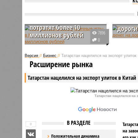
К
На II Всероссийские
Власти
уличные игры в Казани
попрос
потратят более 10
дороги
7896
миллионов рублей
Содержан
0
В Казани состоятся II
муниципа
Всероссийские уличные игры. На
Татарста
Версия
//
Бизнес
//
Татарстан нацелился на экспорт улиток 
мероприятие выделено 10,2
в 1 милл
Расширение рынка
миллиона рублей.
половины
выделяет
Татарстан нацелился на экспорт улиток в Китай
Но город
что этого
Татарстан нацелился на э
В РАЗДЕЛЕ
Татарст
0
на заво
Положительная динамика
его как