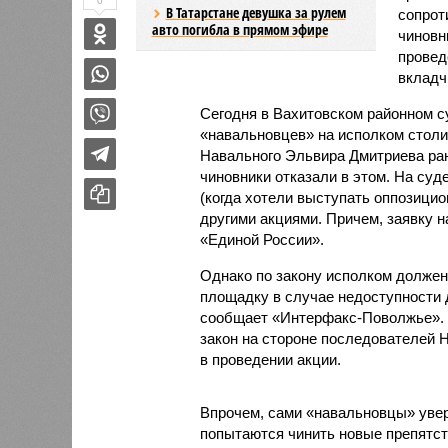
0
В Татарстане девушка за рулем
сопрот
авто погибла в прямом эфире
чиновн
провед
вкладч
Сегодня в Вахитовском районном с
«навальновцев» на исполком столи
Навального Эльвира Дмитриева ран
чиновники отказали в этом. На суд
(когда хотели выступать оппозици
другими акциями. Причем, заявку 
«Единой России».
Однако по закону исполком долже
площадку в случае недоступности д
сообщает «Интерфакс-Поволжье». С
закон на стороне последователей 
в проведении акции.
Впрочем, сами «навальновцы» увере
попытаются чинить новые препятств