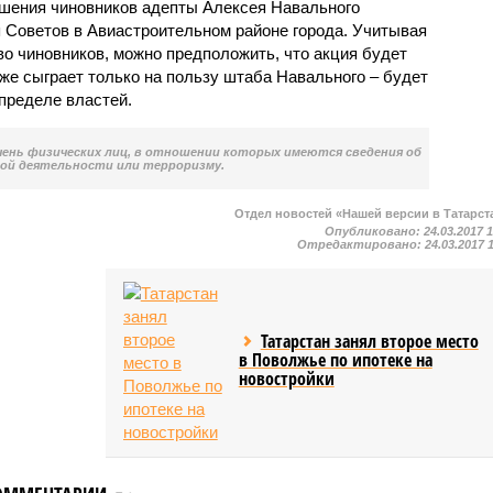
решения чиновников адепты Алексея Навального
я Советов в Авиастроительном районе города. Учитывая
во чиновников, можно предположить, что акция будет
же сыграет только на пользу штаба Навального – будет
пределе властей.
чень физических лиц, в отношении которых имеются сведения об
ой деятельности или терроризму.
Отдел новостей «Нашей версии в Татарст
Опубликовано:
24.03.2017 
Отредактировано:
24.03.2017 
Татарстан занял второе место
в Поволжье по ипотеке на
новостройки