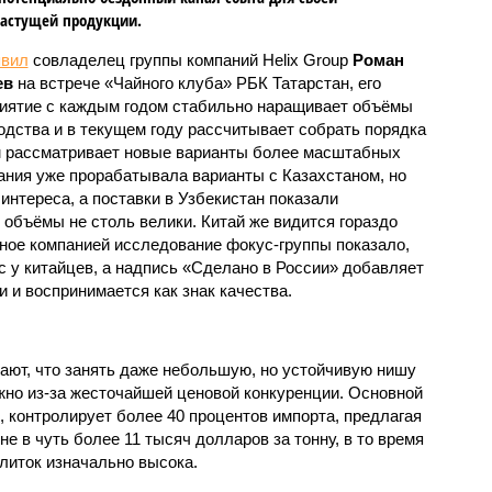
астущей продукции.
явил
совладелец группы компаний Helix Group
Роман
ев
на встрече «Чайного клуба» РБК Татарстан, его
иятие с каждым годом стабильно наращивает объёмы
одства и в текущем году рассчитывает собрать порядка
чем рассматривает новые варианты более масштабных
пания уже прорабатывала варианты с Казахстаном, но
интереса, а поставки в Узбекистан показали
 объёмы не столь велики. Китай же видится гораздо
ое компанией исследование фокус-группы показало,
с у китайцев, а надпись «Сделано в России» добавляет
 и воспринимается как знак качества.
ют, что занять даже небольшую, но устойчивую нишу
жно из-за жесточайшей ценовой конкуренции. Основной
, контролирует более 40 процентов импорта, предлагая
е в чуть более 11 тысяч долларов за тонну, в то время
литок изначально высока.