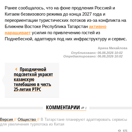
Ранее сообщалось, что на фоне продления Россией и
Китаем безвизового режима до конца 2027 года и
переориентации туристических потоков из-за конфликта на
Ближнем Востоке Республика Татарстан
активно
наращивает
усилия по привлечению гостей из
Поднебесной, адаптируя под них инфраструктуру и сервис.
Арина Михайлова
Опубликовано:
06.08.2026 10:02
Отредактировано:
06.08.2026 10:02
Праздничной
подсветкой украсят
казанскую
телебашню в честь
25-летия РТРС
КОММЕНТАРИИ
0
Версия
//
Общество
//
В Татарстане планируют адаптировать сервисы
для увеличения турпотока из Китая
975