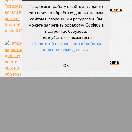
Продолжая работу с сайтом вы даете
Пятеро представителей Татарстана вошли в
согласие на обработку данных нашим
рейтинг богатейших людей РФ
сайтом и сторонними ресурсами. Вы
можете запретить обработку Cookies в
настройках браузера.
Пожалуйста, ознакомьтесь с
«Политикой в отношении обработки
персональных данных»
.
Татарстан нарастил добычу нефти, уронив
OK
объемы отгруженной продукции
Власти Казани пообещали платить по
кредитам бизнесменов