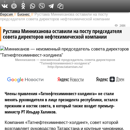
0
0
0
Версия в Татарстане
Версия
//
Бизнес
//
Рустама Минниханова оставили на посту
председателя совета директоров нефтехимической компании
2484
Рустама Минниханова оставили на посту председателя
совета директоров нефтехимической компании
Минниханов — неизменный председатель совета директоров
"Татнефтехиминвест-холдинга"
http://prav.tatarstan.ru/
Члены правления «Татнефтехиминвест-холдинга» не стали
менять руководителя в лице президента республики, остался
прежним и костяк совета, в который также входит премьер-
министр РТ Ильдар Халиков.
Компания «Татнефтехиминвест-холдинг», совет которой
возглавляет руководство Татарстана и крупные чиновники,