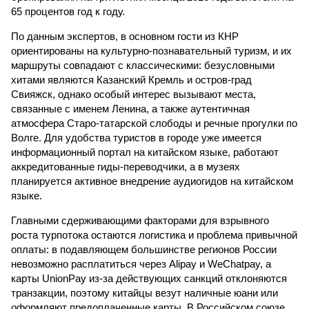
65 процентов год к году.
По данным экспертов, в основном гости из КНР
ориентированы на культурно-познавательный туризм, и их
маршруты совпадают с классическими: безусловными
хитами являются Казанский Кремль и остров-град
Свияжск, однако особый интерес вызывают места,
связанные с именем Ленина, а также аутентичная
атмосфера Старо-татарской слободы и речные прогулки по
Волге. Для удобства туристов в городе уже имеется
информационный портал на китайском языке, работают
аккредитованные гиды-переводчики, а в музеях
планируется активное внедрение аудиогидов на китайском
языке.
Главными сдерживающими факторами для взрывного
роста турпотока остаются логистика и проблема привычной
оплаты: в подавляющем большинстве регионов России
невозможно расплатиться через Alipay и WeChatpay, а
карты UnionPay из-за действующих санкций отклоняются
транзакции, поэтому китайцы везут наличные юани или
оформляют предоплаченные карты. В Российском союзе