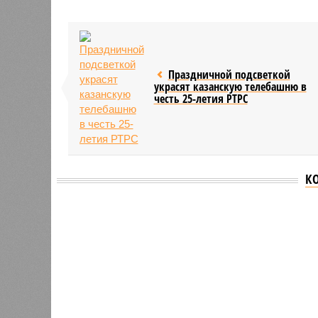
Праздничной подсветкой
украсят казанскую телебашню в
честь 25-летия РТРС
К
Версия
//
Общество
//
В Татарстане планируют адаптироват
Культура и маршруты
В Татарстане планируют адаптировать сервисы 
В Татарстане планируют адаптирова