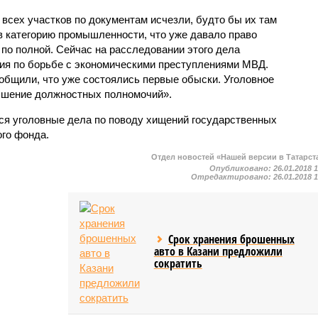
всех участков по документам исчезли, будто бы их там
 в категорию промышленности, что уже давало право
по полной. Сейчас на расследовании этого дела
ия по борьбе с экономическими преступлениями МВД.
общили, что уже состоялись первые обыски. Уголовное
ышение должностных полномочий».
ся уголовные дела по поводу хищений государственных
ого фонда.
Отдел новостей «Нашей версии в Татарст
Опубликовано:
26.01.2018 
Отредактировано:
26.01.2018 
Срок хранения брошенных
авто в Казани предложили
сократить