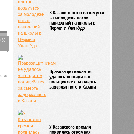
В Казани плотно возьмутся
за молодежь после
нападений на школы в
Перми и Улан-Удэ
3480
0
и
Правозащитникам не
удалось «посадить»
69
полицейских за смерть
задержанного в Казани
У Казанского кремля
появилась огромная