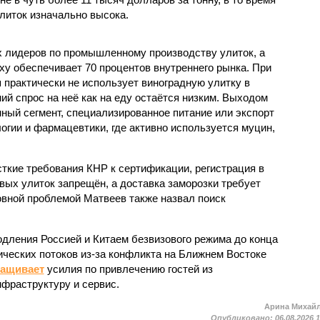
литок изначально высока.
ых лидеров по промышленному производству улиток, а
ху обеспечивает 70 процентов внутреннего рынка. При
 практически не использует виноградную улитку в
ий спрос на неё как на еду остаётся низким. Выходом
ный сегмент, специализированное питание или экспорт
огии и фармацевтики, где активно используется муцин,
кие требования КНР к сертификации, регистрация в
вых улиток запрещён, а доставка заморозки требует
вной проблемой Матвеев также назвал поиск
одления Россией и Китаем безвизового режима до конца
ических потоков из-за конфликта на Ближнем Востоке
ращивает
усилия по привлечению гостей из
нфраструктуру и сервис.
Арина Михай
Опубликовано:
06.08.2026 