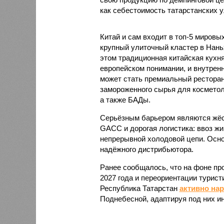
как себестоимость татарстанских у
Китай и сам входит в топ-5 миров
крупный улиточный кластер в Нань
этом традиционная китайская кухня
европейском понимании, и внутренн
может стать премиальный ресторан
замороженного сырья для косметол
а также БАДы.
Серьёзным барьером являются жёст
GACC и дорогая логистика: ввоз жи
непрерывной холодовой цепи. Осно
надёжного дистрибьютора.
Ранее сообщалось, что на фоне пр
2027 года и переориентации турист
Республика Татарстан
активно на
Поднебесной, адаптируя под них и