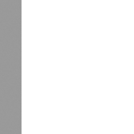
В РАЗДЕЛЕ
На фоне
0
2027 го
К концу 2029 года в республике
на Ближ
планируют заменить все
усилия 
0
устаревшие лифты
инфраст
Как сл
0
Казань заняла 9 место в России
коллек
по объёму строящегося жилья
зареги
бронир
процент
По данным экспертов, в основном г
познавательный туризм, и их марш
хитами являются Казанский Кремль
вызывают места, связанные с имен
татарской слободы и речные прогул
имеется информационный портал на