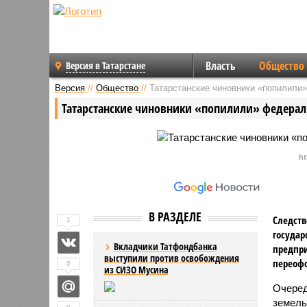
Власть
Общество
Версия в Татарстане
Версия
//
Общество
//
Татарстанские чиновники «попилили
Татарстанские чиновники «попилили» федера
ht
В РАЗДЕЛЕ
Следств
1
государ
Вкладчики Татфондбанка
предпри
выступили против освобождения
переофо
0
из СИЗО Мусина
Очеред
земель