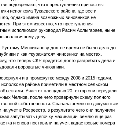
тве подозревают, что к преступлению причастны
ники исполкома Тукаевского района, где все и
шло, однако имена возможных виновников не
ются. При этом известно, что преступления
стным исполкомом руководил Расим Аслыгараев, ныне
о аналогичному делу.
а Рустаму Минниханову долгое время не было дела до
публики и как «куражатся» чиновники на местах.
му, что теперь СКР придется долго разгребать дела и
удовали вороватые чиновники.
овернули и в промежутке между 2008 и 2015 годами.
и исполкома района приметили в местном сельском
объектами. Участок площадью 20 гектар они передали
жных Челнов, после чего провернули схему полного
ственной собственности. Сначала землю по документам
 на учет в Росреестр, в результате чего они получили
жая запутывать цепочку махинаций, землю еще раз
астка и снова поставили на учет, кадастровые номера