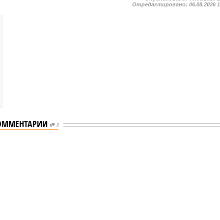
Отредактировано:
06.08.2026 
ОММЕНТАРИИ
0
ь сервисы для увеличения турпотока из Китая
для увеличения турпотока из Китая
ть сервисы для увеличения турпотока из Китая (фото: