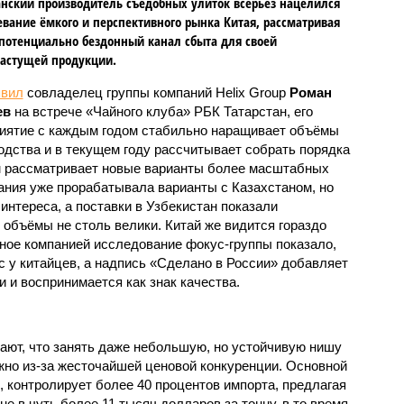
анский производитель съедобных улиток всерьёз нацелился
евание ёмкого и перспективного рынка Китая, рассматривая
 потенциально бездонный канал сбыта для своей
астущей продукции.
явил
совладелец группы компаний Helix Group
Роман
ев
на встрече «Чайного клуба» РБК Татарстан, его
иятие с каждым годом стабильно наращивает объёмы
одства и в текущем году рассчитывает собрать порядка
чем рассматривает новые варианты более масштабных
пания уже прорабатывала варианты с Казахстаном, но
интереса, а поставки в Узбекистан показали
 объёмы не столь велики. Китай же видится гораздо
ое компанией исследование фокус-группы показало,
с у китайцев, а надпись «Сделано в России» добавляет
 и воспринимается как знак качества.
ют, что занять даже небольшую, но устойчивую нишу
жно из-за жесточайшей ценовой конкуренции. Основной
, контролирует более 40 процентов импорта, предлагая
е в чуть более 11 тысяч долларов за тонну, в то время