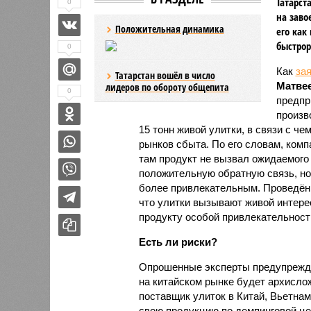
Татарст
0
на заво
Положительная динамика
его как
быстрор
0
Как
за
Татарстан вошёл в число
Матве
лидеров по обороту общепита
0
предпр
произв
15 тонн живой улитки, в связи с 
рынков сбыта. По его словам, ком
там продукт не вызвал ожидаемого 
положительную обратную связь, но
более привлекательным. Проведённ
что улитки вызывают живой интере
продукту особой привлекательности
Есть ли риски?
Опрошенные эксперты предупрежда
на китайском рынке будет архисло
поставщик улиток в Китай, Вьетнам
свою продукцию по демпинговой цен