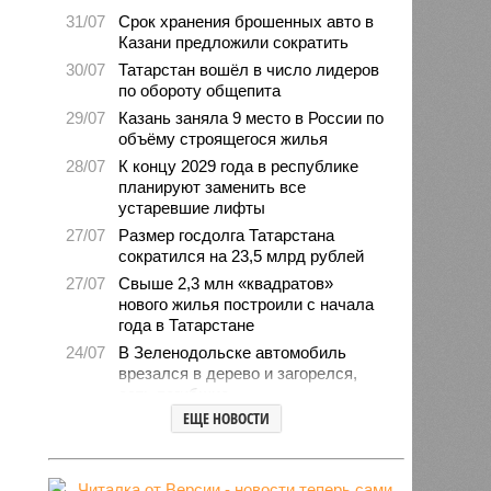
31/07
Срок хранения брошенных авто в
Казани предложили сократить
30/07
Татарстан вошёл в число лидеров
по обороту общепита
29/07
Казань заняла 9 место в России по
объёму строящегося жилья
28/07
К концу 2029 года в республике
планируют заменить все
устаревшие лифты
27/07
Размер госдолга Татарстана
сократился на 23,5 млрд рублей
27/07
Свыше 2,3 млн «квадратов»
нового жилья построили с начала
года в Татарстане
24/07
В Зеленодольске автомобиль
врезался в дерево и загорелся,
есть погибшие
ЕЩЕ НОВОСТИ
24/07
В Татарстане средний возраст
населения составляет 40 лет
23/07
Продажи новых авто
экономкласса в Татарстане