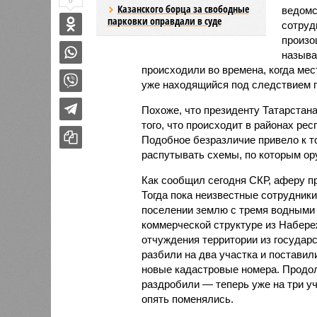
0
Казанского борца за свободные
ведомс
парковки оправдали в суде
сотруд
произо
называ
происходили во времена, когда ме
уже находящийся под следствием п
Похоже, что президенту Татарстан
того, что происходит в районах рес
Подобное безразличие привело к то
распутывать схемы, по которым ор
Как сообщил сегодня СКР, аферу пр
Тогда пока неизвестные сотрудник
поселении землю с тремя водными 
коммерческой структуре из Набере
отчуждения территории из государ
разбили на два участка и поставили
новые кадастровые номера. Продол
раздробили — теперь уже на три уч
опять поменялись.