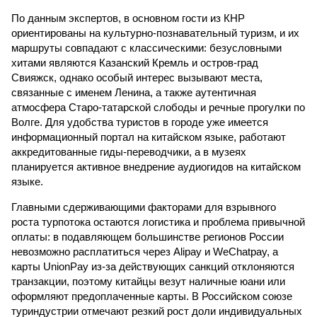
По данным экспертов, в основном гости из КНР
ориентированы на культурно-познавательный туризм, и их
маршруты совпадают с классическими: безусловными
хитами являются Казанский Кремль и остров-град
Свияжск, однако особый интерес вызывают места,
связанные с именем Ленина, а также аутентичная
атмосфера Старо-татарской слободы и речные прогулки по
Волге. Для удобства туристов в городе уже имеется
информационный портал на китайском языке, работают
аккредитованные гиды-переводчики, а в музеях
планируется активное внедрение аудиогидов на китайском
языке.
Главными сдерживающими факторами для взрывного
роста турпотока остаются логистика и проблема привычной
оплаты: в подавляющем большинстве регионов России
невозможно расплатиться через Alipay и WeChatpay, а
карты UnionPay из-за действующих санкций отклоняются
транзакции, поэтому китайцы везут наличные юани или
оформляют предоплаченные карты. В Российском союзе
туриндустрии отмечают резкий рост доли индивидуальных