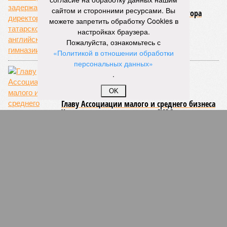
сайтом и сторонними ресурсами. Вы
В Казани за взятку задержали директора
можете запретить обработку Cookies в
татарско–английской гимназии
настройках браузера.
Пожалуйста, ознакомьтесь с
«Политикой в отношении обработки
персональных данных»
.
OK
Главу Ассоциации малого и среднего бизнеса
Халилуллина выпустили из СИЗО
Из-за краха Татфондбанка в Татарстане начали
закрываться СМИ