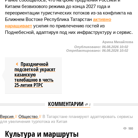
Китаем безвизового режима до конца 2027 года и
переориентации туристических потоков из-за конфликта на
Ближнем Востоке Республика Татарстан
активно
наращивает
усилия по привлечению гостей из
Поднебесной, адаптируя под них инфраструктуру и сервис.
Арина Михайлова
Опубликовано:
06.08.2026 10:02
Отредактировано:
06.08.2026 10:02
Праздничной
подсветкой украсят
казанскую
телебашню в честь
25-летия РТРС
КОММЕНТАРИИ
0
Версия
//
Общество
//
В Татарстане планируют адаптировать сервисы
для увеличения турпотока из Китая
980
Культура и маршруты