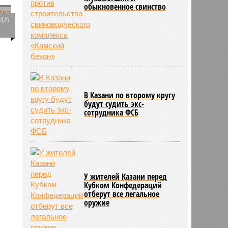
обыкновенное свинство
6426
0
о
533
В Казани по второму кругу
будут судить экс-
сотрудника ФСБ
У жителей Казани перед
Кубком Конфедераций
отберут все легальное
оружие