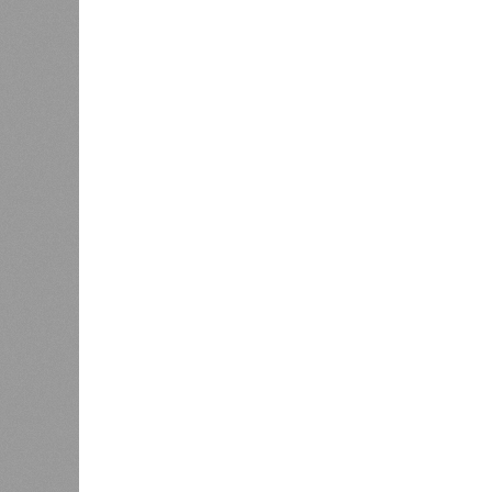
предпр
произв
15 тонн живой улитки, в связи с 
рынков сбыта. По его словам, ком
там продукт не вызвал ожидаемого 
положительную обратную связь, но
более привлекательным. Проведённ
что улитки вызывают живой интере
продукту особой привлекательности
Есть ли риски?
Опрошенные эксперты предупрежда
на китайском рынке будет архисло
поставщик улиток в Китай, Вьетнам
свою продукцию по демпинговой цен
как себестоимость татарстанских у
Китай и сам входит в топ-5 миров
крупный улиточный кластер в Нань
этом традиционная китайская кухня
европейском понимании, и внутренн