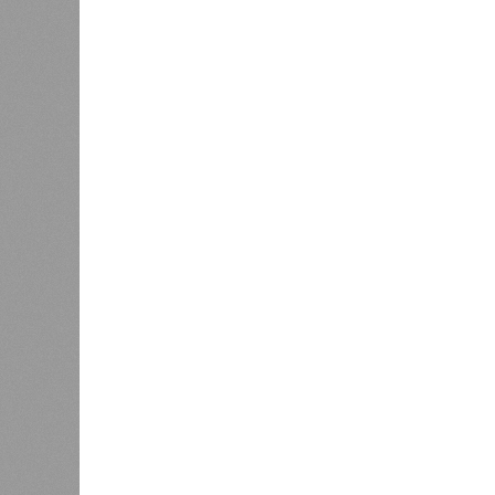
честь 25-летия РТРС
К
Версия
//
Общество
//
В Татарстане планируют адаптироват
Культура и маршруты
В Татарстане планируют адаптировать сервисы 
В Татарстане планируют адаптирова
В РАЗДЕЛЕ
На фоне
0
2027 го