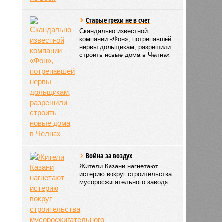
Старые грехи не в счет
Скандально известной
компании «Фон», потрепавшей
нервы дольщикам, разрешили
строить новые дома в Челнах
лова
10:02
Война за воздух
10:02
Жители Казани нагнетают
истерию вокруг строительства
мусоросжигательного завода