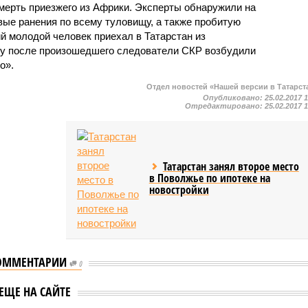
мерть приезжего из Африки. Эксперты обнаружили на
ые ранения по всему туловищу, а также пробитую
й молодой человек приехал в Татарстан из
зу после произошедшего следователи СКР возбудили
о».
Отдел новостей «Нашей версии в Татарст
Опубликовано:
25.02.2017 
Отредактировано:
25.02.2017 
Татарстан занял второе место
в Поволжье по ипотеке на
новостройки
ОММЕНТАРИИ
0
ни молодой
В Казани толпа
к стрелял с
подростков жестоко
ЕЩЕ НА САЙТЕ
а, чтобы развлечь
избила ногами