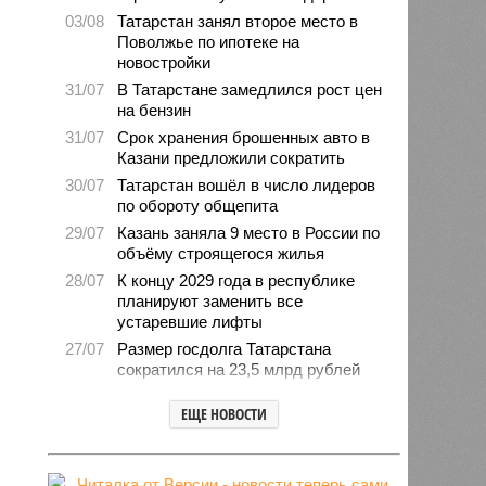
03/08
Татарстан занял второе место в
Поволжье по ипотеке на
новостройки
31/07
В Татарстане замедлился рост цен
на бензин
31/07
Срок хранения брошенных авто в
Казани предложили сократить
30/07
Татарстан вошёл в число лидеров
по обороту общепита
29/07
Казань заняла 9 место в России по
объёму строящегося жилья
28/07
К концу 2029 года в республике
планируют заменить все
устаревшие лифты
27/07
Размер госдолга Татарстана
сократился на 23,5 млрд рублей
27/07
Свыше 2,3 млн «квадратов»
ЕЩЕ НОВОСТИ
нового жилья построили с начала
года в Татарстане
24/07
В Зеленодольске автомобиль
врезался в дерево и загорелся,