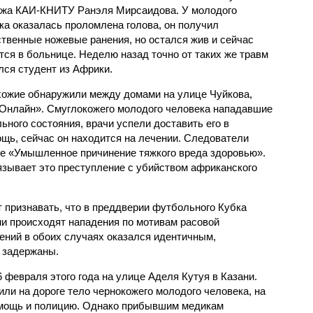
жа КАИ-КНИТУ Ранэля Мирсаидова. У молодого
ка оказалась проломлена голова, он получил
твенные ножевые ранения, но остался жив и сейчас
тся в больнице. Неделю назад точно от таких же травм
лся студент из Африки.
хожие обнаружили между домами на улице Чуйкова,
 Онлайн». Смуглокожего молодого человека нападавшие
ьного состояния, врачи успели доставить его в
ощь, сейчас он находится на лечении. Следователи
ье «Умышленное причинение тяжкого вреда здоровью».
вязывает это преступление с убийством африканского
 признавать, что в преддверии футбольного Кубка
и происходят нападения по мотивам расовой
ений в обоих случаях оказался идентичным,
е задержаны.
февраля этого года на улице Аделя Кутуя в Казани.
ли на дороге тело чернокожего молодого человека, на
омощь и полицию. Однако прибывшим медикам