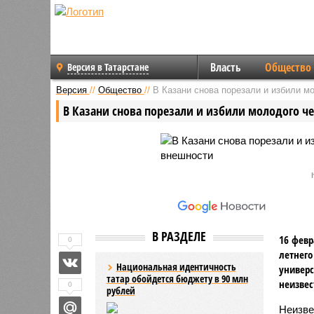
Власть
Общество
Версия в Татарстане
Версия
//
Общество
//
В Казани снова порезали и избили м
В Казани снова порезали и избили молодого ч
В РАЗДЕЛЕ
16 февр
0
летнего
Национальная идентичность
универс
татар обойдется бюджету в 90 млн
неизвес
0
рублей
Неизве