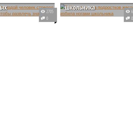
мых
школьника
2705
ы были слышны
Правоохранительные органы в
0
й ночью в одном из
Казани ищут участников жестког
в Китай
мплексов в Казани.
избиения возле одной из школ
релял из окна во двор,
города, где подростки целой
звлечь своих знакомых.
толпой били ногами лежачего и
не сопротивляющегося
сверстника.
кспорт улиток в Китай (фото: shedevrum.ai)
анский производитель съедобных улиток всерьёз нацелился
евание ёмкого и перспективного рынка Китая, рассматривая
 потенциально бездонный канал сбыта для своей
астущей продукции.
явил
совладелец группы компаний Helix Group
Роман
ев
на встрече «Чайного клуба» РБК Татарстан, его