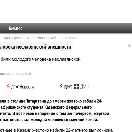
Бизнес
олодого человека неславянской внешности
еловека неславянской внешности
http://ru.torange.biz/
аля в столице Татарстана до смерти жестоко забили 24-
 африканского студента Казанского федерального
итета. И вот новое нападение с тем же почерком, жертвой
тных опять стал молодой человек со смуглой кожей.
стные в Казани жестоко избили 22-летнего выпускника