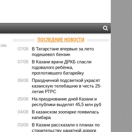
ПОСЛЕДНИЕ НОВОСТИ
2763
07/08
В Татарстане впервые за лето
подешевел бензин
07/08
В Казани врачи ДРКБ спасли
годовалого ребёнка,
проглотившего батарейку
06/08
Праздничной подсветкой украсят
казанскую телебашню в честь 25-
летия РТРС
05/08
На празднование дней Казани и
республики выделят 45,5 млн руб
04/08
В казанском зоопарке появилась
капибара
03/08
В Казани рассказали о планах по
строительству канатной дороги