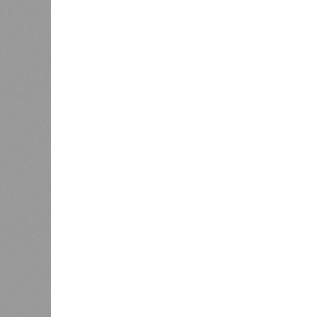
может стать премиальный ресторан
замороженного сырья для косметол
а также БАДы.
Серьёзным барьером являются жёст
GACC и дорогая логистика: ввоз жи
непрерывной холодовой цепи. Осно
надёжного дистрибьютора.
Ранее сообщалось, что на фоне пр
2027 года и переориентации турист
Республика Татарстан
активно на
Поднебесной, адаптируя под них и
Праздничной подсветкой
украсят казанскую телебашню в