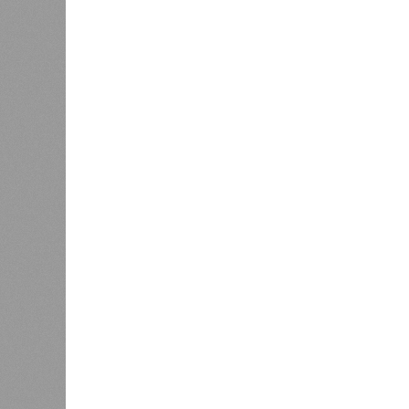
К концу 2029 года в республике
на Ближ
планируют заменить все
усилия 
0
устаревшие лифты
инфраст
Как сл
0
коллек
зареги
бронир
процент
По дан
Казань заняла 9 место в России
на кул
по объёму строящегося жилья
совпад
Казанс
интере
аутентичная атмосфера Старо-тата
удобства туристов в городе уже и
работают аккредитованные гиды-пе
аудиогидов на китайском языке.
Главными сдерживающими факторам
и проблема привычной оплаты: в 