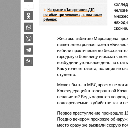
коллед
0
На трассе в Татарстане в ДТП
челове
погибли три человека, в том числе
множес
ребенок
находи
сконча
Жестоко избитого Мирсаидова про
пишет электронная газета «Бизнес
избили практически до бессознател
городскую больницу и оказать пом
возбудили уголовное дело по стат
Как уточняет газета, полиция не с
студента.
Может быть, в МВД просто не хотят
Конфедераций в толерантной Казан
ненависти? Ведь характер поврежд
подозреваемые в убийстве так и н
Первое преступление произошло 16 
Поздно вечером прохожие обнаружи
место сразу же вызвали скорую п