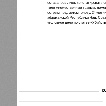
оставалось лишь констатировать с
теле множественные травмы: ножев
острым предметом голову. 24-летни
африканской Республики Чад. Сра
уголовное дело по статье «Убийств
К
В Каза
Пропавшая в феврале
челове
молодая мама из Казани
балкон